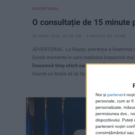
ADVERTORIAL
O consultație de 15 minute 
30 IUNIE 2026, 04:56 PM
4 MINUTE DE CITIRE
ADVERTORIAL. La Reșița, prevenția a însemnat sp
Există momente în care medicina înseamnă mai mu
Înseamnă timp oferit oamenilor. Înseamnă emp
înainte ca boala să își facă simțită prezența.
Noi și
parteneri
i noș
personale, cum ar fi i
personalizate, măsura
permisiunea dvs., noi
dispozitivului. Puteț
partenerii noștri con
consimțământul sau p