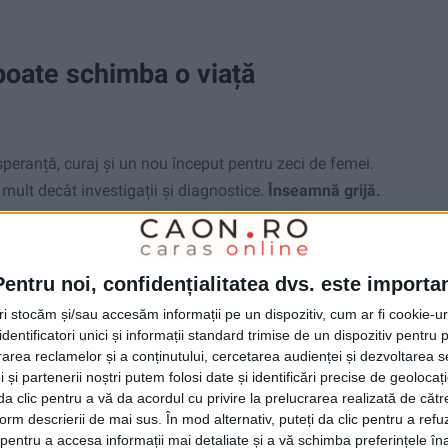
poate schimba o viață
eranță, curaj și un nou început pentru zeci de femei.
lt decât investigații și diagnostice.
Înseamnă grijă.
atie
,
prevenție și dorința
sinceră de a salva vieți
Pentru noi, confidențialitatea dvs. este importa
tri stocăm și/sau accesăm informații pe un dispozitiv, cum ar fi cookie-u
dentificatori unici și informații standard trimise de un dispozitiv pentru p
rea reclamelor și a conținutului, cercetarea audienței și dezvoltarea ser
 și partenerii noștri putem folosi date și identificări precise de geoloca
i da clic pentru a vă da acordul cu privire la prelucrarea realizată de cătr
form descrierii de mai sus. În mod alternativ, puteți da clic pentru a refu
entru a accesa informații mai detaliate și a vă schimba preferințele în