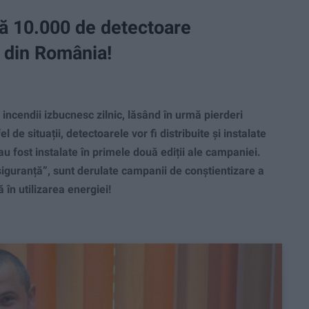
că 10.000 de detectoare
i din România!
incendii izbucnesc zilnic, lăsând în urmă pierderi
l de situații, detectoarele vor fi distribuite și instalate
au fost instalate în primele două ediții ale campaniei.
siguranță”, sunt derulate campanii de conștientizare a
 în utilizarea energiei!