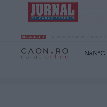
Mai puțini inspectori, mai puține controale
ULTIMELE ȘTIRI