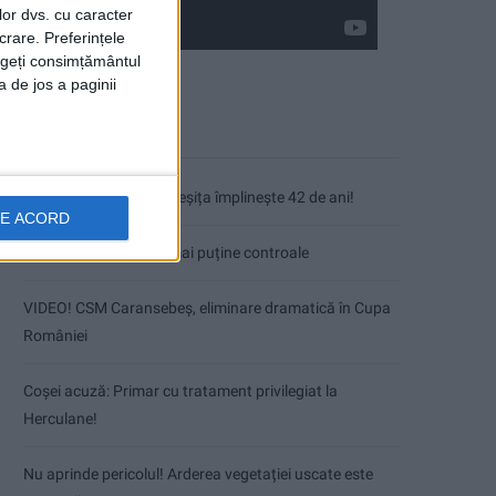
lor dvs. cu caracter
crare. Preferințele
rageți consimțământul
a de jos a paginii
Articole recente
Fântâna Cinetică din Reșița împlinește 42 de ani!
DE ACORD
Mai puțini inspectori, mai puține controale
VIDEO! CSM Caransebeș, eliminare dramatică în Cupa
României
Coșei acuză: Primar cu tratament privilegiat la
Herculane!
Nu aprinde pericolul! Arderea vegetației uscate este