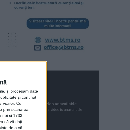
ntă
rile, și procesăm date
ublicitate și conținut
viciilor.
Cu
ție prin scanarea
e noi și 1733
za să vă dați
ainte de a vă