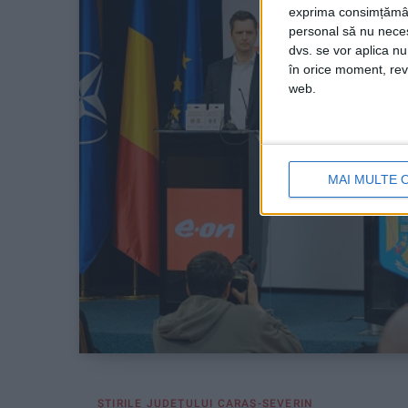
exprima consimțămâ
personal să nu necesi
dvs. se vor aplica n
în orice moment, reve
web.
MAI MULTE 
ŞTIRILE JUDEŢULUI CARAŞ-SEVERIN