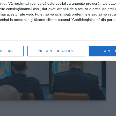
ntul.
Vă rugăm să rețineți că este posibil ca anumite prelucrări ale date
te consimțământul dvs., dar aveți dreptul de a refuza o astfel de prelu
umai acestui site web. Puteți să vă schimbați preferințele sau să vă ret
nind la acest site și făcând clic pe butonul "Confidențialitate" din parte
OPȚIUNI
NU SUNT DE ACORD
SUNT 