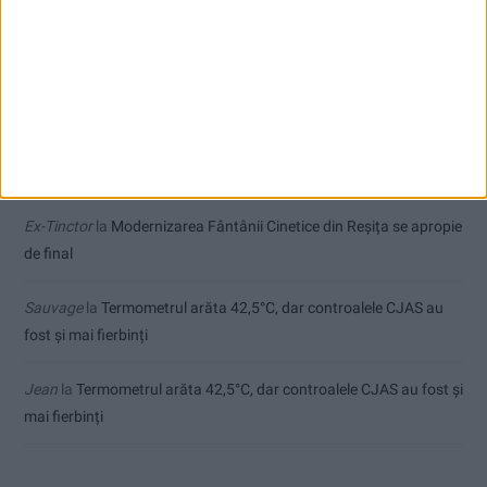
Comentarii recente
Agata crispy
la
În șlapi pe Cheile Rudăriei, a avut nevoie de
salvamontiști
Ppa
la
Care va fi, oare, varianta la Varianta ocolitoare?
Ex-Tinctor
la
Modernizarea Fântânii Cinetice din Reșița se apropie
de final
Sauvage
la
Termometrul arăta 42,5°C, dar controalele CJAS au
fost și mai fierbinți
Jean
la
Termometrul arăta 42,5°C, dar controalele CJAS au fost și
mai fierbinți