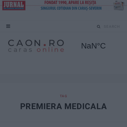
S
e
a
r
c
h
f
TAG
PREMIERA MEDICALA
o
r