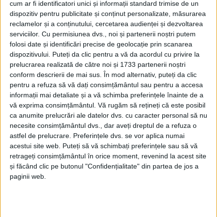
cum ar fi identificatori unici și informații standard trimise de un
succes în Clinica Bîrsășteanu din
dispozitiv pentru publicitate și conținut personalizate, măsurarea
Reșița: un pas remarcabil în medicină
reclamelor și a conținutului, cercetarea audienței și dezvoltarea
serviciilor.
Cu permisiunea dvs., noi și partenerii noștri putem
13 DECEMBRIE 2024, 05:18 PM
1 MINUT DE CITIRE
folosi date și identificări precise de geolocație prin scanarea
dispozitivului. Puteți da clic pentru a vă da acordul cu privire la
REŞIŢA – Astăzi, Clinica Bîrsășteanu din Reșița a intrat într-o
prelucrarea realizată de către noi și 1733 partenerii noștri
nouă eră a preciziei medicale, odată cu realizarea primei
conform descrierii de mai sus. În mod alternativ, puteți da clic
puncții ecoghidate, o procedură minim invazivă care deschide
pentru a refuza să vă dați consimțământul sau pentru a accesa
noi orizonturi în diagnosticarea și tratamentul afecțiunilor
informații mai detaliate și a vă schimba preferințele înainte de a
vă exprima consimțământul.
Vă rugăm să rețineți că este posibil
complexe!
ca anumite prelucrări ale datelor dvs. cu caracter personal să nu
necesite consimțământul dvs., dar aveți dreptul de a refuza o
astfel de prelucrare. Preferințele dvs. se vor aplica numai
acestui site web. Puteți să vă schimbați preferințele sau să vă
retrageți consimțământul în orice moment, revenind la acest site
și făcând clic pe butonul "Confidențialitate" din partea de jos a
paginii web.