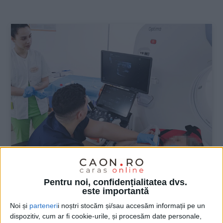
:
Pentru noi, confidențialitatea dvs.
este importantă
ŞTIRILE JUDEŢULUI CARAŞ-SEVERIN
Noi și
parteneri
i noștri stocăm și/sau accesăm informații pe un
Prima puncție ecoghidată, realizată cu
dispozitiv, cum ar fi cookie-urile, și procesăm date personale,