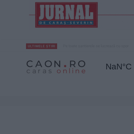
Pe toate șantierele se lucrează cu spor
ULTIMELE ȘTIRI