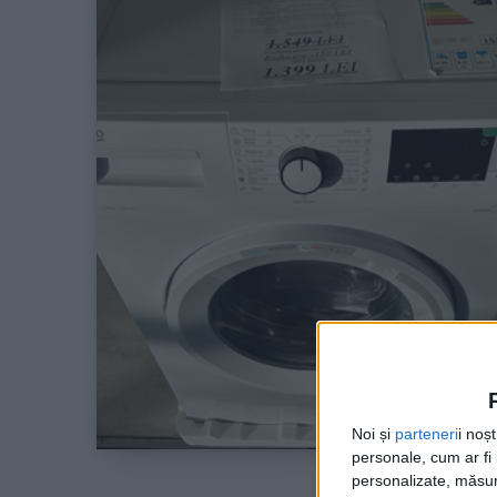
Noi și
parteneri
i noș
personale, cum ar fi i
personalizate, măsura