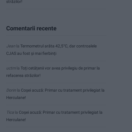
străzilor!
Comentarii recente
Jean
la
Termometrul arăta 42,5°C, dar controalele
CJAS au fost și mai fierbinți
uctm
la
Toți cetățenii vor avea privilegiu de primar la
refacerea străzilor!
Dorin
la
Coșei acuză: Primar cu tratament privilegiat la
Herculane!
Tica
la
Coșei acuză: Primar cu tratament privilegiat la
Herculane!