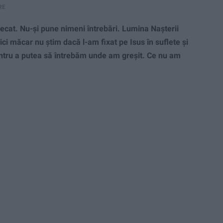
RE
lecat. Nu-şi pune nimeni întrebări. Lumina Naşterii
Nici măcar nu ştim dacă l-am fixat pe Isus în suflete şi
tru a putea să întrebăm unde am greşit. Ce nu am