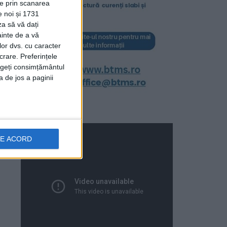
ție prin scanarea
e noi și 1731
za să vă dați
ainte de a vă
lor dvs. cu caracter
crare. Preferințele
rageți consimțământul
a de jos a paginii
DE ACORD