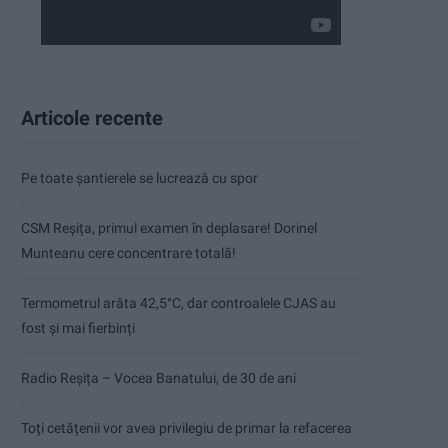
Articole recente
Pe toate șantierele se lucrează cu spor
CSM Reșița, primul examen în deplasare! Dorinel
Munteanu cere concentrare totală!
Termometrul arăta 42,5°C, dar controalele CJAS au
fost și mai fierbinți
Radio Reșița – Vocea Banatului, de 30 de ani
Toți cetățenii vor avea privilegiu de primar la refacerea