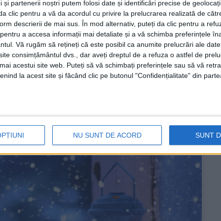
 și partenerii noștri putem folosi date și identificări precise de geoloca
i da clic pentru a vă da acordul cu privire la prelucrarea realizată de cătr
form descrierii de mai sus. În mod alternativ, puteți da clic pentru a refu
 CASA TA, Diamant este
entru a accesa informații mai detaliate și a vă schimba preferințele în
r-un singur loc!
ntul.
Vă rugăm să rețineți că este posibil ca anumite prelucrări ale date
te consimțământul dvs., dar aveți dreptul de a refuza o astfel de prelu
umai acestui site web. Puteți să vă schimbați preferințele sau să vă ret
nind la acest site și făcând clic pe butonul "Confidențialitate" din parte
 echipei Diamant Reșița a fost de a furniza clienților
la
cel mai avantajos preț
.
OPȚIUNI
NU SUNT DE ACORD
SUNT 