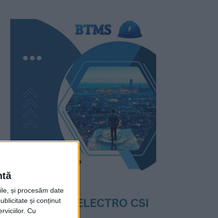
ntă
rile, și procesăm date
ublicitate și conținut
viciilor.
Cu