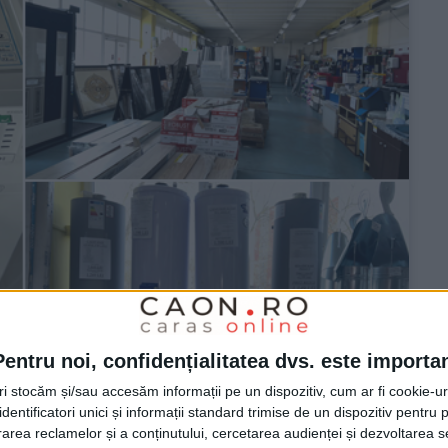
Pentru noi, confidențialitatea dvs. este importa
tri stocăm și/sau accesăm informații pe un dispozitiv, cum ar fi cookie-u
dentificatori unici și informații standard trimise de un dispozitiv pentru p
rea reclamelor și a conținutului, cercetarea audienței și dezvoltarea ser