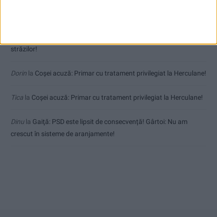
Jean
la
Termometrul arăta 42,5°C, dar controalele CJAS au fost și
mai fierbinți
uctm
la
Toți cetățenii vor avea privilegiu de primar la refacerea
străzilor!
Dorin
la
Coșei acuză: Primar cu tratament privilegiat la Herculane!
Tica
la
Coșei acuză: Primar cu tratament privilegiat la Herculane!
Dinu
la
Gaiţă: PSD este lipsit de consecvență! Gârtoi: Nu am
crescut în sisteme de aranjamente!