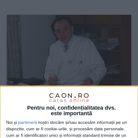
:
ŞTIRILE JUDEŢULUI CARAŞ-SEVERIN
Pentru noi, confidențialitatea dvs.
N-am meserie, sunt mincinos… Vreau în
este importantă
Parlament!
Noi și
parteneri
i noștri stocăm și/sau accesăm informații pe un
dispozitiv, cum ar fi cookie-urile, și procesăm date personale,
15 OCTOMBRIE 2020, 04:37 PM
4 MINUTE DE CITIRE
cum ar fi identificatori unici și informații standard trimise de un