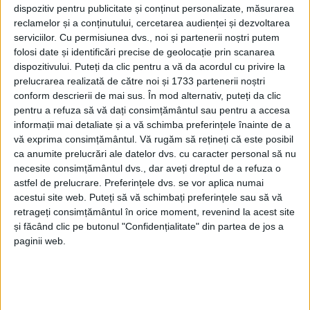
dispozitiv pentru publicitate și conținut personalizate, măsurarea
CARAŞ-SEVERIN – Asta crede reputatul medic Paul Purea,
reclamelor și a conținutului, cercetarea audienței și dezvoltarea
după un mandat de consilier judeţean, referindu-se la
serviciilor.
Cu permisiunea dvs., noi și partenerii noștri putem
folosi date și identificări precise de geolocație prin scanarea
pseudopoliticienii profitori ai unui sistem viciat, ce promovează
dispozitivului. Puteți da clic pentru a vă da acordul cu privire la
nonvalori, impostori şi lichele!
prelucrarea realizată de către noi și 1733 partenerii noștri
conform descrierii de mai sus. În mod alternativ, puteți da clic
pentru a refuza să vă dați consimțământul sau pentru a accesa
informații mai detaliate și a vă schimba preferințele înainte de a
vă exprima consimțământul.
Vă rugăm să rețineți că este posibil
ca anumite prelucrări ale datelor dvs. cu caracter personal să nu
necesite consimțământul dvs., dar aveți dreptul de a refuza o
astfel de prelucrare. Preferințele dvs. se vor aplica numai
acestui site web. Puteți să vă schimbați preferințele sau să vă
retrageți consimțământul în orice moment, revenind la acest site
și făcând clic pe butonul "Confidențialitate" din partea de jos a
paginii web.