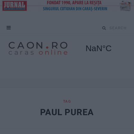
S
e
a
r
c
h
f
TAG
PAUL PUREA
o
r