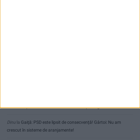
Comentarii recente
Jean
la
Termometrul arăta 42,5°C, dar controalele CJAS au fost și
mai fierbinți
uctm
la
Toți cetățenii vor avea privilegiu de primar la refacerea
străzilor!
Dorin
la
Coșei acuză: Primar cu tratament privilegiat la Herculane!
Tica
la
Coșei acuză: Primar cu tratament privilegiat la Herculane!
Dinu
la
Gaiţă: PSD este lipsit de consecvență! Gârtoi: Nu am
crescut în sisteme de aranjamente!