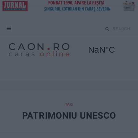
S
e
a
r
c
h
f
TAG
PATRIMONIU UNESCO
o
r