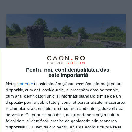
:
Pentru noi, confidențialitatea dvs.
este importantă
Noi și
parteneri
i noștri stocăm și/sau accesăm informații pe un
dispozitiv, cum ar fi cookie-urile, și procesăm date personale,
cum ar fi identificatori unici și informații standard trimise de un
ŞTIRILE JUDEŢULUI CARAŞ-SEVERIN
dispozitiv pentru publicitate și conținut personalizate, măsurarea
Cu limesul în patrimoniul UNESCO
reclamelor și a conținutului, cercetarea audienței și dezvoltarea
serviciilor.
Cu permisiunea dvs., noi și partenerii noștri putem
folosi date și identificări precise de geolocație prin scanarea
30 IULIE 2024, 07:52 AM
2 MINUTE DE CITIRE
dispozitivului. Puteți da clic pentru a vă da acordul cu privire la