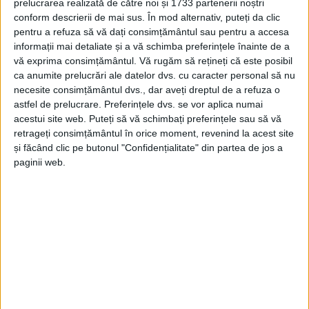
CARAȘ-SEVERIN – Printre monumentele istorice de la frontiera
prelucrarea realizată de către noi și 1733 partenerii noștri
conform descrierii de mai sus. În mod alternativ, puteți da clic
Daciei romane se numără și câteva din județul Caraș-Severin!
pentru a refuza să vă dați consimțământul sau pentru a accesa
informații mai detaliate și a vă schimba preferințele înainte de a
vă exprima consimțământul.
Vă rugăm să rețineți că este posibil
ca anumite prelucrări ale datelor dvs. cu caracter personal să nu
necesite consimțământul dvs., dar aveți dreptul de a refuza o
Arhive
astfel de prelucrare. Preferințele dvs. se vor aplica numai
acestui site web. Puteți să vă schimbați preferințele sau să vă
retrageți consimțământul în orice moment, revenind la acest site
A
și făcând clic pe butonul "Confidențialitate" din partea de jos a
paginii web.
r
h
i
v
e