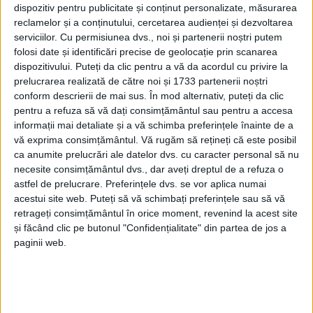
dispozitiv pentru publicitate și conținut personalizate, măsurarea
MAPAMOND – Decesul a survenit la o zi după ce Papa a avut
reclamelor și a conținutului, cercetarea audienței și dezvoltarea
serviciilor.
Cu permisiunea dvs., noi și partenerii noștri putem
prima sa apariție publică prelungită de când a fost externat, pe
folosi date și identificări precise de geolocație prin scanarea
23 martie, după o spitalizare de 38 de zile pentru pneumonie!
dispozitivului. Puteți da clic pentru a vă da acordul cu privire la
prelucrarea realizată de către noi și 1733 partenerii noștri
conform descrierii de mai sus. În mod alternativ, puteți da clic
pentru a refuza să vă dați consimțământul sau pentru a accesa
informații mai detaliate și a vă schimba preferințele înainte de a
vă exprima consimțământul.
Vă rugăm să rețineți că este posibil
ca anumite prelucrări ale datelor dvs. cu caracter personal să nu
necesite consimțământul dvs., dar aveți dreptul de a refuza o
astfel de prelucrare. Preferințele dvs. se vor aplica numai
acestui site web. Puteți să vă schimbați preferințele sau să vă
retrageți consimțământul în orice moment, revenind la acest site
și făcând clic pe butonul "Confidențialitate" din partea de jos a
paginii web.
ŞTIRILE JUDEŢULUI CARAŞ-SEVERIN