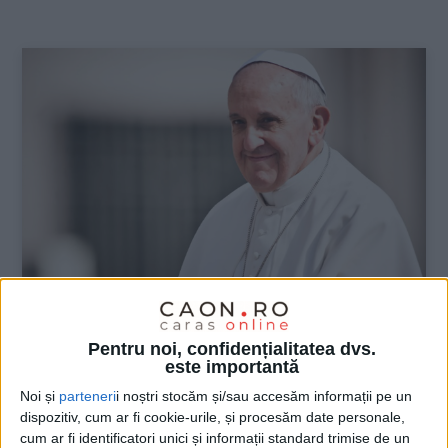
:
STIRI INTER(NAŢIONALE)
Pentru noi, confidențialitatea dvs.
Papa Francisc a murit în a doua zi de
este importantă
Paște
Noi și
parteneri
i noștri stocăm și/sau accesăm informații pe un
dispozitiv, cum ar fi cookie-urile, și procesăm date personale,
cum ar fi identificatori unici și informații standard trimise de un
21 APRILIE 2025, 10:49 AM
2 MINUTE DE CITIRE