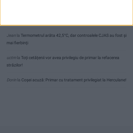
Sauvage
la
Termometrul arăta 42,5°C, dar controalele CJAS au
fost și mai fierbinți
Jean
la
Termometrul arăta 42,5°C, dar controalele CJAS au fost și
mai fierbinți
uctm
la
Toți cetățenii vor avea privilegiu de primar la refacerea
străzilor!
Dorin
la
Coșei acuză: Primar cu tratament privilegiat la Herculane!