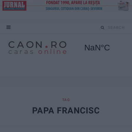
S
e
a
r
c
h
f
TAG
PAPA FRANCISC
o
r