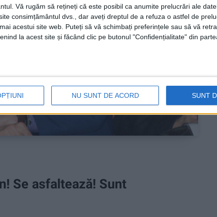
ntul.
Vă rugăm să rețineți că este posibil ca anumite prelucrări ale date
te consimțământul dvs., dar aveți dreptul de a refuza o astfel de prelu
umai acestui site web. Puteți să vă schimbați preferințele sau să vă ret
nind la acest site și făcând clic pe butonul "Confidențialitate" din parte
OPȚIUNI
NU SUNT DE ACORD
SUNT 
! Se asfaltează! Sunt