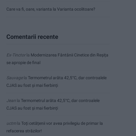
Care va fi, oare, varianta la Varianta ocolitoare?
Comentarii recente
Ex-Tinctor
la
Modernizarea Fântânii Cinetice din Reșița
se apropie de final
Sauvage
la
Termometrul arăta 42,5°C, dar controalele
CJAS au fost și mai fierbinți
Jean
la
Termometrul arăta 42,5°C, dar controalele
CJAS au fost și mai fierbinți
uctm
la
Toți cetățenii vor avea privilegiu de primar la
refacerea străzilor!