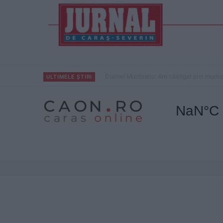
Dorinel Munteanu: Am câștigat prin muncă 
ULTIMELE ȘTIRI