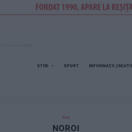
și implicare totală!
ȘTIRI
SPORT
INFORMAŢII (IN)UTI
TAG
NOROI