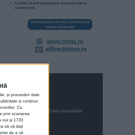
ntă
rile, și procesăm date
ublicitate și conținut
viciilor.
Cu
ție prin scanarea
e noi și 1733
za să vă dați
ainte de a vă