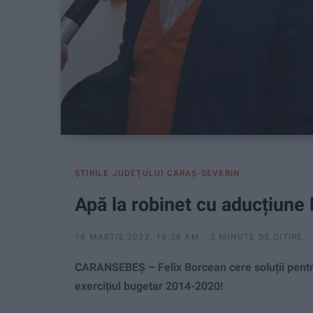
ŞTIRILE JUDEŢULUI CARAŞ-SEVERIN
Apă la robinet cu aducțiune 
18 MARTIE 2022, 10:38 AM
3 MINUTE DE CITIRE
CARANSEBEȘ – Felix Borcean cere soluții pentru 
exercițiul bugetar 2014-2020!