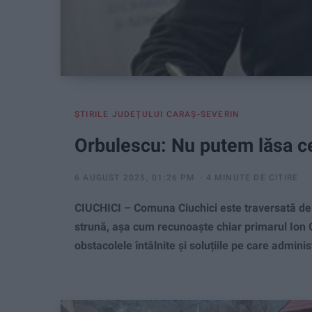
ŞTIRILE JUDEŢULUI CARAŞ-SEVERIN
Orbulescu: Nu putem lăsa ce
6 AUGUST 2025, 01:26 PM
4 MINUTE DE CITIRE
CIUCHICI – Comuna Ciuchici este traversată de 
strună, așa cum recunoaște chiar primarul Ion O
obstacolele întâlnite și soluțiile pe care admin