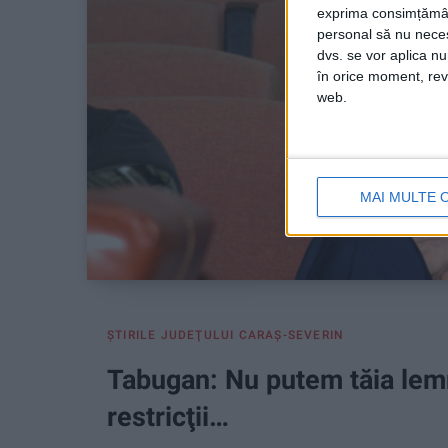
exprima consimțămâ
personal să nu necesi
dvs. se vor aplica n
în orice moment, reve
web.
MAI MULTE 
ŞTIRILE JUDEŢULUI CARAŞ-SEVERIN
Tabugan: Nu putem tăia lemn
restricţii…