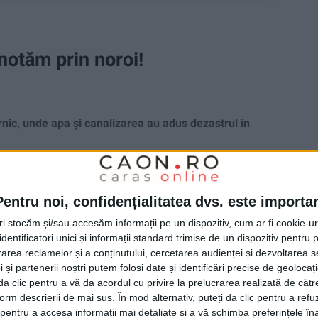
notăm prin noroi!
ic, unde apa și canalizarea au adus dezastrul în
Pentru noi, confidențialitatea dvs. este importa
tri stocăm și/sau accesăm informații pe un dispozitiv, cum ar fi cookie-u
dentificatori unici și informații standard trimise de un dispozitiv pentru p
rea reclamelor și a conținutului, cercetarea audienței și dezvoltarea ser
 și partenerii noștri putem folosi date și identificări precise de geoloca
i da clic pentru a vă da acordul cu privire la prelucrarea realizată de cătr
form descrierii de mai sus. În mod alternativ, puteți da clic pentru a refu
entru a accesa informații mai detaliate și a vă schimba preferințele în