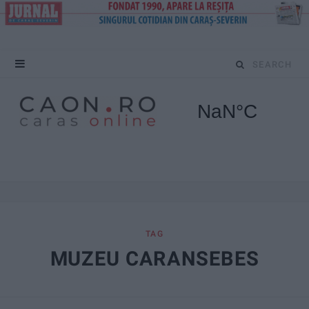
S
e
a
r
c
h
f
TAG
MUZEU CARANSEBES
o
r