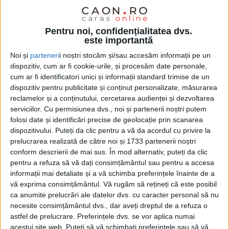
1 AUGUST 2026, 08:17 AM
2 MINUTE DE CITIRE
CARANSEBEŞ – Dorian Borlovan, proaspăt absolvent al
Pentru noi, confidențialitatea dvs.
Colegiului Național „C.D.Loga“ din Caransebeș, a fost admis cu
este importantă
nota maximă la Universitatea de Medicină și Farmacie „Victor
Noi și
parteneri
i noștri stocăm și/sau accesăm informații pe un
Babeș” din Timișoara!
dispozitiv, cum ar fi cookie-urile, și procesăm date personale,
cum ar fi identificatori unici și informații standard trimise de un
dispozitiv pentru publicitate și conținut personalizate, măsurarea
reclamelor și a conținutului, cercetarea audienței și dezvoltarea
serviciilor.
Cu permisiunea dvs., noi și partenerii noștri putem
folosi date și identificări precise de geolocație prin scanarea
dispozitivului. Puteți da clic pentru a vă da acordul cu privire la
prelucrarea realizată de către noi și 1733 partenerii noștri
conform descrierii de mai sus. În mod alternativ, puteți da clic
pentru a refuza să vă dați consimțământul sau pentru a accesa
informații mai detaliate și a vă schimba preferințele înainte de a
vă exprima consimțământul.
Vă rugăm să rețineți că este posibil
ca anumite prelucrări ale datelor dvs. cu caracter personal să nu
necesite consimțământul dvs., dar aveți dreptul de a refuza o
astfel de prelucrare. Preferințele dvs. se vor aplica numai
acestui site web. Puteți să vă schimbați preferințele sau să vă