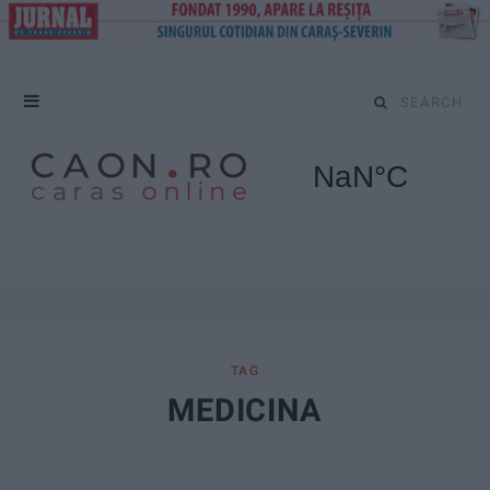
S
e
a
r
c
h
f
TAG
MEDICINA
o
r