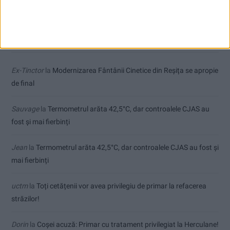
Comentarii recente
Ex-Tinctor
la
Modernizarea Fântânii Cinetice din Reșița se apropie
de final
Sauvage
la
Termometrul arăta 42,5°C, dar controalele CJAS au
fost și mai fierbinți
Jean
la
Termometrul arăta 42,5°C, dar controalele CJAS au fost și
mai fierbinți
uctm
la
Toți cetățenii vor avea privilegiu de primar la refacerea
străzilor!
Dorin
la
Coșei acuză: Primar cu tratament privilegiat la Herculane!