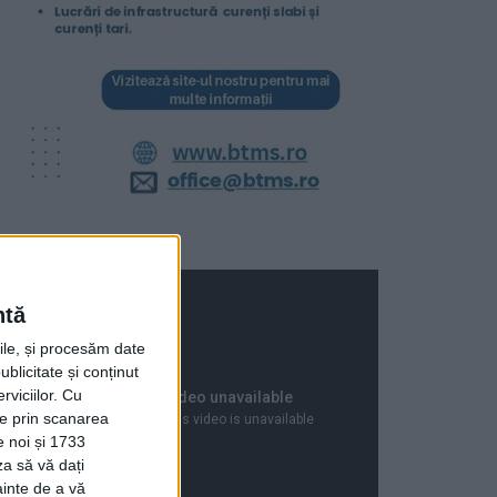
ntă
rile, și procesăm date
ublicitate și conținut
viciilor.
Cu
ție prin scanarea
e noi și 1733
za să vă dați
ainte de a vă