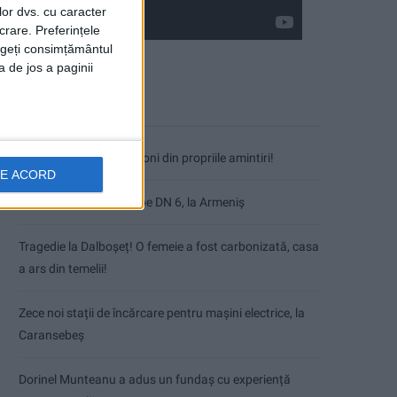
lor dvs. cu caracter
crare. Preferințele
rageți consimțământul
a de jos a paginii
Articole recente
Nimeni nu ne poate izgoni din propriile amintiri!
DE ACORD
Impact frontal mortal pe DN 6, la Armeniș
Tragedie la Dalboşeț! O femeie a fost carbonizată, casa
a ars din temelii!
Zece noi stații de încărcare pentru mașini electrice, la
Caransebeș
Dorinel Munteanu a adus un fundaș cu experiență