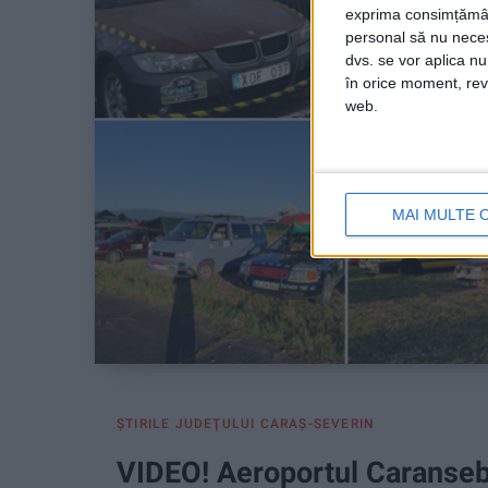
exprima consimțămâ
personal să nu necesi
dvs. se vor aplica n
în orice moment, reve
web.
MAI MULTE 
ŞTIRILE JUDEŢULUI CARAŞ-SEVERIN
VIDEO! Aeroportul Caransebeș