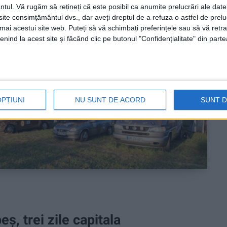
ntul.
Vă rugăm să rețineți că este posibil ca anumite prelucrări ale date
te consimțământul dvs., dar aveți dreptul de a refuza o astfel de prelu
umai acestui site web. Puteți să vă schimbați preferințele sau să vă ret
nind la acest site și făcând clic pe butonul "Confidențialitate" din parte
OPȚIUNI
NU SUNT DE ACORD
SUNT 
, trei zile capitala