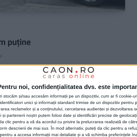
m puține
RE
ulate în județ au o vechime de peste 11 ani, iar
Pentru noi, confidențialitatea dvs. este importa
tri stocăm și/sau accesăm informații pe un dispozitiv, cum ar fi cookie-u
dentificatori unici și informații standard trimise de un dispozitiv pentru p
rea reclamelor și a conținutului, cercetarea audienței și dezvoltarea ser
 și partenerii noștri putem folosi date și identificări precise de geoloca
i da clic pentru a vă da acordul cu privire la prelucrarea realizată de cătr
form descrierii de mai sus. În mod alternativ, puteți da clic pentru a refu
entru a accesa informații mai detaliate și a vă schimba preferințele în