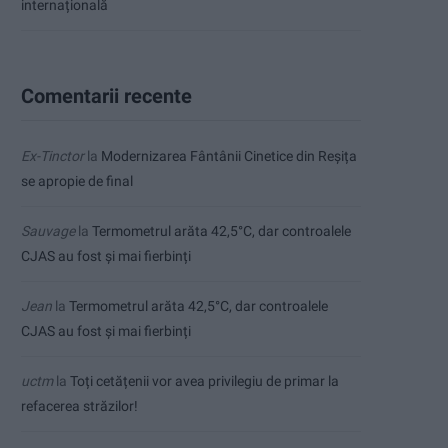
internațională
Comentarii recente
Ex-Tinctor
la
Modernizarea Fântânii Cinetice din Reșița
se apropie de final
Sauvage
la
Termometrul arăta 42,5°C, dar controalele
CJAS au fost și mai fierbinți
Jean
la
Termometrul arăta 42,5°C, dar controalele
CJAS au fost și mai fierbinți
uctm
la
Toți cetățenii vor avea privilegiu de primar la
refacerea străzilor!