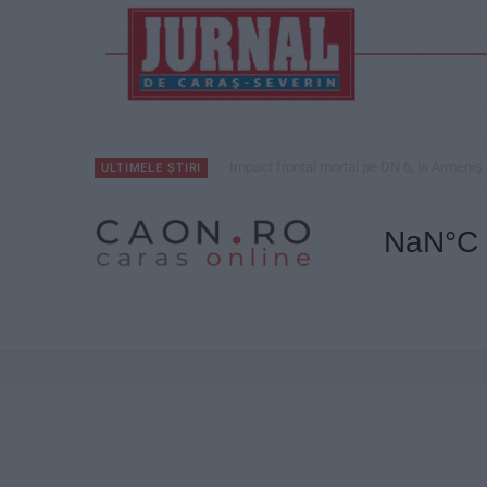
Impact frontal mortal pe DN 6, la Armeniș
ULTIMELE ȘTIRI