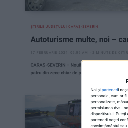
ŞTIRILE JUDEŢULUI CARAŞ-SEVERIN
Autoturisme multe, noi – ca
17 FEBRUARIE 2024, 09:59 AM
2 MINUTE DE CITI
CARAȘ-SEVERIN – Nouă din zece mașini înmatric
patru din zece chiar de peste peste 20!
Noi și
parteneri
i noș
personale, cum ar fi i
personalizate, măsura
permisiunea dvs., noi
dispozitivului. Puteț
partenerii noștri con
consimțământul sau p