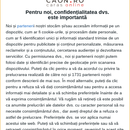
Pentru noi, confidențialitatea dvs.
este importantă
Noi și
parteneri
i noștri stocăm și/sau accesăm informații pe un
dispozitiv, cum ar fi cookie-urile, și procesăm date personale,
cum ar fi identificatori unici și informații standard trimise de un
dispozitiv pentru publicitate și conținut personalizate, măsurarea
reclamelor și a conținutului, cercetarea audienței și dezvoltarea
serviciilor.
Cu permisiunea dvs., noi și partenerii noștri putem
folosi date și identificări precise de geolocație prin scanarea
dispozitivului. Puteți da clic pentru a vă da acordul cu privire la
prelucrarea realizată de către noi și 1731 partenerii noștri
conform descrierii de mai sus. În mod alternativ, puteți da clic
pentru a refuza să vă dați consimțământul sau pentru a accesa
informații mai detaliate și a vă schimba preferințele înainte de a
Greu la drum lung cu
Dacia
veche, dar poate chiar în
vă exprima consimțământul.
Vă rugăm să rețineți că este posibil
asta constă plăcerea de a o conduce. Înțelege foarte
ca anumite prelucrări ale datelor dvs. cu caracter personal să nu
necesite consimțământul dvs., dar aveți dreptul de a refuza o
bine asta
Alexandru Szekely,
din Deva, atunci când
astfel de prelucrare. Preferințele dvs. se vor aplica numai
conduce „bolidul” cu motor clasic de 1108 cm cubi și
acestui site web. Puteți să vă schimbați preferințele sau să vă
retrageți consimțământul în orice moment, revenind la acest site