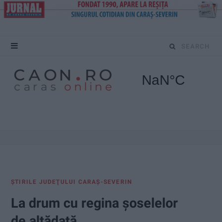
S
e
a
r
c
h
f
ŞTIRILE JUDEŢULUI CARAŞ-SEVERIN
o
La drum cu regina șoselelor
r
de altădată