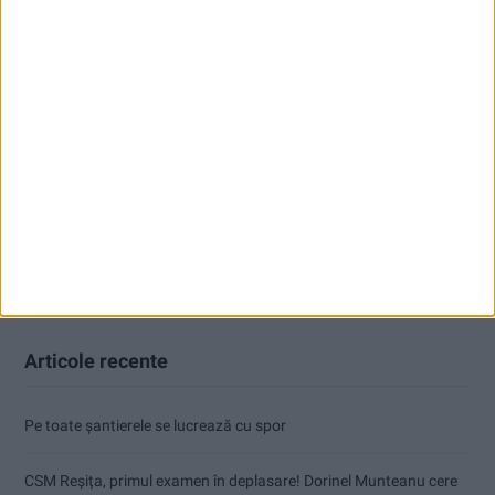
Articole recente
Pe toate șantierele se lucrează cu spor
CSM Reșița, primul examen în deplasare! Dorinel Munteanu cere