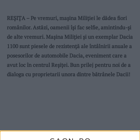
REȘIȚA – Pe vremuri, mașina Miliției le dădea fiori
românilor. Astăzi, oamenii își fac selfie, amintindu-și
de alte vremuri. Mașina Miliției și un exemplar Dacia
1100 sunt piesele de rezistență ale întâlnirii anuale a
posesorilor de automobile Dacia, eveniment care a
avut loc în centrul Reșiței. Bun prilej pentru noi de a
dialoga cu proprietarii unora dintre bătrânele Dacii!