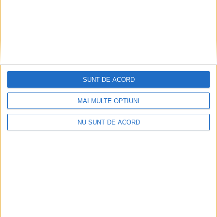
SUNT DE ACORD
MAI MULTE OPȚIUNI
NU SUNT DE ACORD
Pe toate șantierele se lucrează cu spor
2026-08-06