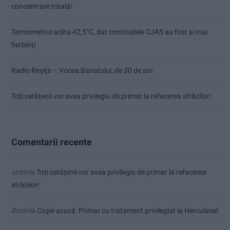
concentrare totală!
Termometrul arăta 42,5°C, dar controalele CJAS au fost și mai
fierbinți
Radio Reșița – Vocea Banatului, de 30 de ani
Toți cetățenii vor avea privilegiu de primar la refacerea străzilor!
Comentarii recente
uctm
la
Toți cetățenii vor avea privilegiu de primar la refacerea
străzilor!
Dorin
la
Coșei acuză: Primar cu tratament privilegiat la Herculane!