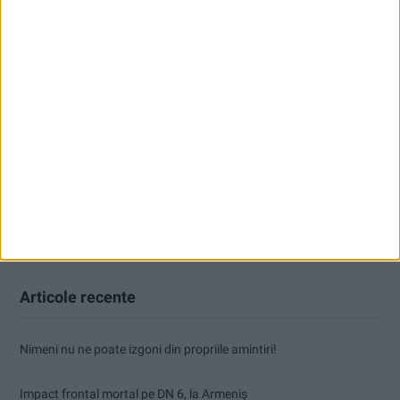
Articole recente
Nimeni nu ne poate izgoni din propriile amintiri!
Impact frontal mortal pe DN 6, la Armeniș