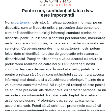
Pentru noi, confidențialitatea dvs.
este importantă
ŞTIRILE JUDEŢULUI CARAŞ-SEVERIN
Noi și
parteneri
i noștri stocăm și/sau accesăm informații pe un
Bucurie dulce la Mansarda
dispozitiv, cum ar fi cookie-urile, și procesăm date personale,
cum ar fi identificatori unici și informații standard trimise de un
24 DECEMBRIE 2023, 10:45 AM
1 MINUT DE CITIRE
dispozitiv pentru publicitate și conținut personalizate, măsurarea
reclamelor și a conținutului, cercetarea audienței și dezvoltarea
REȘIȚA – Acesta a fost motto-ul care a ghidat activităţile
serviciilor.
Cu permisiunea dvs., noi și partenerii noștri putem
Atelierului „Steluțe de Crăciun“, desfăşurat recent la Centrul
folosi date și identificări precise de geolocație prin scanarea
dispozitivului. Puteți da clic pentru a vă da acordul cu privire la
Mansarda. Într-un efort continuu de a fi parte din comunitate și
prelucrarea realizată de către noi și 1733 partenerii noștri
de a promova resursele de pe plan local, ideea organizării a
conform descrierii de mai sus. În mod alternativ, puteți da clic
pornit de la Ioana Popa și Iudith Pau, două voluntare din Reșița!
pentru a refuza să vă dați consimțământul sau pentru a accesa
informații mai detaliate și a vă schimba preferințele înainte de a
vă exprima consimțământul.
Vă rugăm să rețineți că este posibil
ca anumite prelucrări ale datelor dvs. cu caracter personal să nu
necesite consimțământul dvs., dar aveți dreptul de a refuza o
astfel de prelucrare. Preferințele dvs. se vor aplica numai
acestui site web. Puteți să vă schimbați preferințele sau să vă
retrageți consimțământul în orice moment, revenind la acest site