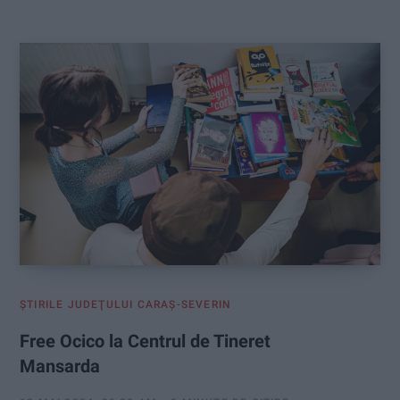
:
ŞTIRILE JUDEŢULUI CARAŞ-SEVERIN
Free Ocico la Centrul de Tineret
Mansarda