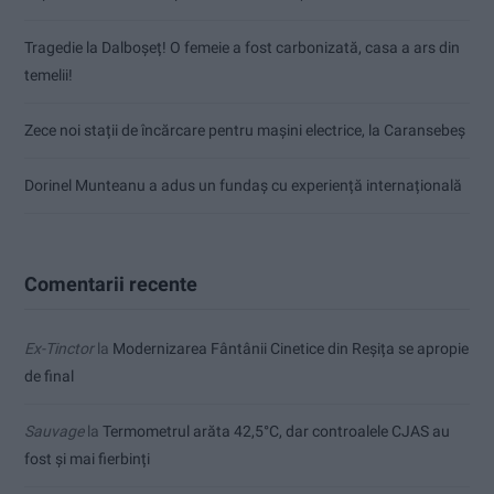
Tragedie la Dalboşeț! O femeie a fost carbonizată, casa a ars din
temelii!
Zece noi stații de încărcare pentru mașini electrice, la Caransebeș
Dorinel Munteanu a adus un fundaș cu experiență internațională
Comentarii recente
Ex-Tinctor
la
Modernizarea Fântânii Cinetice din Reșița se apropie
de final
Sauvage
la
Termometrul arăta 42,5°C, dar controalele CJAS au
fost și mai fierbinți