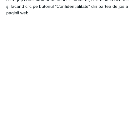
și făcând clic pe butonul "Confidențialitate" din partea de jos a
paginii web.
ŞTIRILE JUDEŢULUI CARAŞ-SEVERIN
Free Ocico la Centrul de Tineret
Mansarda
17 MAI 2023, 07:58 AM
2 MINUTE DE CITIRE
REŞIŢA – Săptămâna Naţională a Voluntariatului este
sărbătorită şi la Reşiţa. Voluntarii de la Centru de Tineret
Mansarda vor marca acest eveniment prin organizarea mai
multor acţiuni inedite. Unul dintre ele este Free Ocico, care se