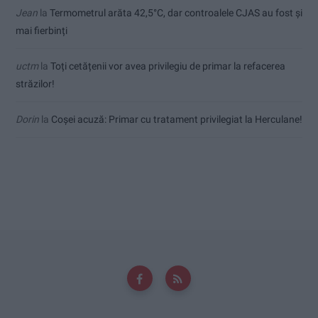
Jean
la
Termometrul arăta 42,5°C, dar controalele CJAS au fost și
mai fierbinți
uctm
la
Toți cetățenii vor avea privilegiu de primar la refacerea
străzilor!
Dorin
la
Coșei acuză: Primar cu tratament privilegiat la Herculane!