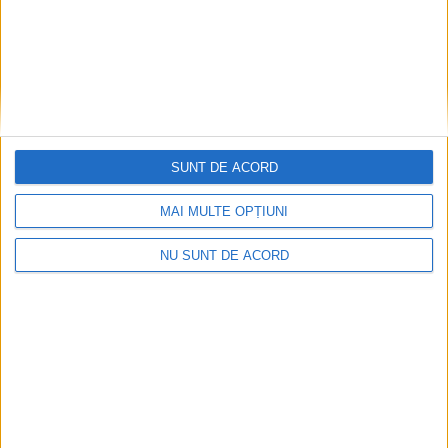
REȘIȚA – Asta crede Ioan Popa, primarul Reșiței, legat de
lucrările de reabilitare a Blocului Fetelor, în care își are sediul și
centrul de tineret!
SUNT DE ACORD
MAI MULTE OPȚIUNI
NU SUNT DE ACORD
ŞTIRILE JUDEŢULUI CARAŞ-SEVERIN