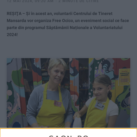
12 MAI 2024, 09:20 AM
2 MINUTE DE CITIRE
REŞIŢA – Şi în acest an, voluntarii Centrului de Tineret
Mansarda vor organiza Free Ocico, un eveniment social ce face
parte din programul Săptămânii Naționale a Voluntariatului
2024!