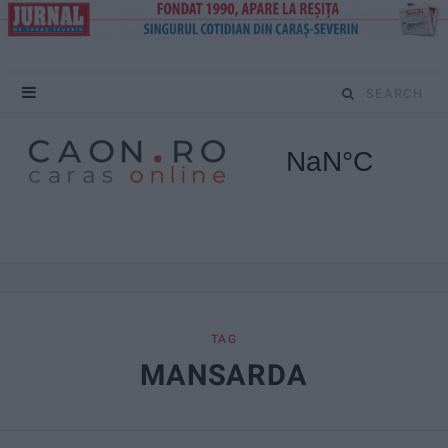
S
e
a
r
c
h
f
TAG
MANSARDA
o
r