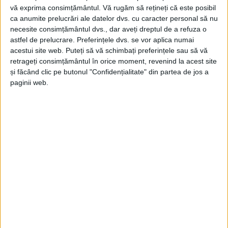
vă exprima consimțământul.
Vă rugăm să rețineți că este posibil
ca anumite prelucrări ale datelor dvs. cu caracter personal să nu
necesite consimțământul dvs., dar aveți dreptul de a refuza o
astfel de prelucrare. Preferințele dvs. se vor aplica numai
acestui site web. Puteți să vă schimbați preferințele sau să vă
retrageți consimțământul în orice moment, revenind la acest site
și făcând clic pe butonul "Confidențialitate" din partea de jos a
paginii web.
SPORT
Complex Gym Oțelu Roșu, șase medalii
la Cupa României de K1
16 NOIEMBRIE 2024, 10:16 AM
1 MINUT DE CITIRE
OȚELU ROȘU – Cupa României de K1 s-a desfășurat la
București în organizarea Federației Română de Kempo!