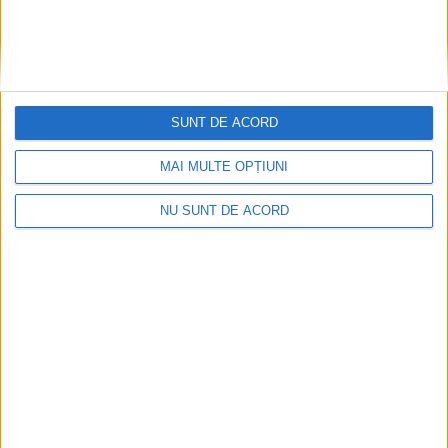
Complex Gym Oțelu Roșu, triumf în
Ungaria
28 FEBRUARIE 2024, 07:59 AM
2 MINUTE DE CITIRE
SUNT DE ACORD
OȚELU ROȘU – Competiția de kickboxing „X FIGHT
INTERNATIONAL CODE – Next Generation” a avut loc la finalul
MAI MULTE OPȚIUNI
săptămânii trecute, la Zalaegerszeg, în Ungaria, iar Clubul ACS
Complex Gym Oțelu Roșu a reușit să iasă în evidență prin
NU SUNT DE ACORD
prestația excelentă a sportivilor săi!