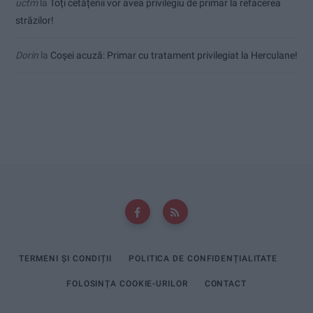
uctm
la
Toți cetățenii vor avea privilegiu de primar la refacerea
străzilor!
Dorin
la
Coșei acuză: Primar cu tratament privilegiat la Herculane!
TERMENI ȘI CONDIȚII
POLITICA DE CONFIDENȚIALITATE
FOLOSINȚA COOKIE-URILOR
CONTACT