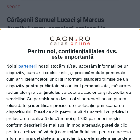
SPORT
Cărășenii Samuel Lucaci și Marcus
Aureliu Lungu, campioni naționali la
MMA
2 APRILIE 2025, 07:51 AM
1 MINUT DE CITIRE
Pentru noi, confidențialitatea dvs.
este importantă
CARAȘ-SEVERIN – Campionatul Național de Kempo MMA,
Noi și
parteneri
i noștri stocăm și/sau accesăm informații pe un
ediția 2025, a fost organizat de Federația Română de Kempo, la
dispozitiv, cum ar fi cookie-urile, și procesăm date personale,
finalul săptămânii trecute, la București! ACS Complex Gym
cum ar fi identificatori unici și informații standard trimise de un
Oțelu Roșu a fost reprezentat de doi sportivi, care și-au
dispozitiv pentru publicitate și conținut personalizate, măsurarea
surclasat adversarii și au câștigat categoriile, obținând fiecare
reclamelor și a conținutului, cercetarea audienței și dezvoltarea
locul 1 și titlul de campion național de MMA 2025!
serviciilor.
Cu permisiunea dvs., noi și partenerii noștri putem
folosi date și identificări precise de geolocație prin scanarea
dispozitivului. Puteți da clic pentru a vă da acordul cu privire la
prelucrarea realizată de către noi și 1733 partenerii noștri
conform descrierii de mai sus. În mod alternativ, puteți da clic
pentru a refuza să vă dați consimțământul sau pentru a accesa
informații mai detaliate și a vă schimba preferințele înainte de a