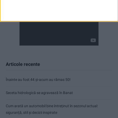
Articole recente
Înainte au fost 44 și-acum au rămas 50!
Seceta hidrologică se agravează în Banat
Cum arată un automobil bine întreținut în sezonul actual:
siguranță, stil și decizii inspirate