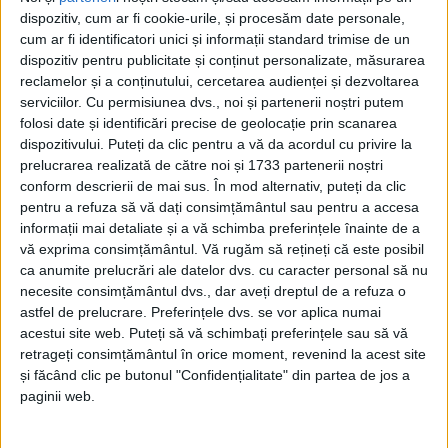
dispozitiv, cum ar fi cookie-urile, și procesăm date personale,
cum ar fi identificatori unici și informații standard trimise de un
dispozitiv pentru publicitate și conținut personalizate, măsurarea
reclamelor și a conținutului, cercetarea audienței și dezvoltarea
ŞTIRILE JUDEŢULUI CARAŞ-SEVERIN
serviciilor.
Cu permisiunea dvs., noi și partenerii noștri putem
folosi date și identificări precise de geolocație prin scanarea
Avem 347 de cărăşeni care practică
dispozitivului. Puteți da clic pentru a vă da acordul cu privire la
prelucrarea realizată de către noi și 1733 partenerii noștri
agricultura ecologică
conform descrierii de mai sus. În mod alternativ, puteți da clic
pentru a refuza să vă dați consimțământul sau pentru a accesa
24 AUGUST 2021, 07:24 AM
2 MINUTE DE CITIRE
informații mai detaliate și a vă schimba preferințele înainte de a
vă exprima consimțământul.
Vă rugăm să rețineți că este posibil
CARAŞ-SEVERIN – Deşi sunt ceva mai scumpe, produsele
ca anumite prelucrări ale datelor dvs. cu caracter personal să nu
agricole certificate ecologic devin tot mai solicitate de către
necesite consimțământul dvs., dar aveți dreptul de a refuza o
cărăşeni!
astfel de prelucrare. Preferințele dvs. se vor aplica numai
acestui site web. Puteți să vă schimbați preferințele sau să vă
retrageți consimțământul în orice moment, revenind la acest site
și făcând clic pe butonul "Confidențialitate" din partea de jos a
paginii web.