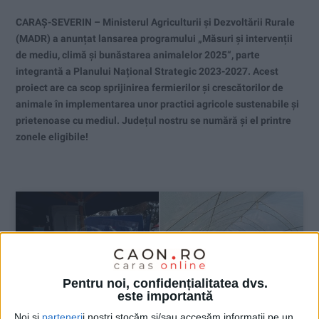
CARAȘ-SEVERIN – Ministerul Agriculturii și Dezvoltării Rurale
(MADR) a anunțat lansarea programului „Măsuri și intervenții
de mediu, climă și bunăstarea animalelor 2025“, parte
integrantă a Planului Național Strategic 2023-2027. Acest
proiect are ca scop sprijinirea fermierilor și crescătorilor de
animale în implementarea unor practici agricole sustenabile și
prietenoase cu mediul. Județul nostru se numără și el printre
zonele eligibile!
Pentru noi, confidențialitatea dvs.
este importantă
Noi și
parteneri
i noștri stocăm și/sau accesăm informații pe un