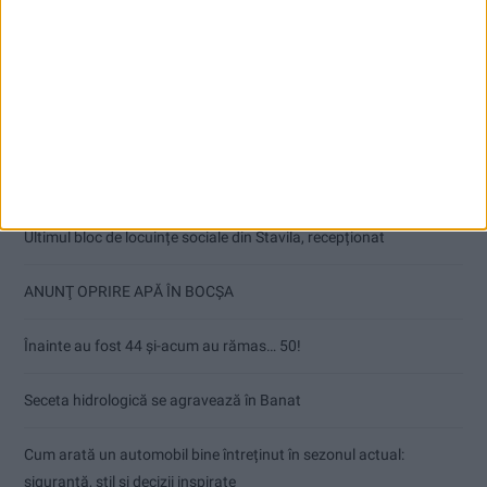
Articole recente
Ultimul bloc de locuințe sociale din Stavila, recepționat
ANUNŢ OPRIRE APĂ ÎN BOCȘA
Înainte au fost 44 și-acum au rămas… 50!
Seceta hidrologică se agravează în Banat
Cum arată un automobil bine întreținut în sezonul actual:
siguranță, stil și decizii inspirate