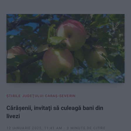
:
ŞTIRILE JUDEŢULUI CARAŞ-SEVERIN
Cărăşenii, invitaţi să culeagă bani din
livezi
12 IANUARIE 2025, 11:41 AM
3 MINUTE DE CITIRE