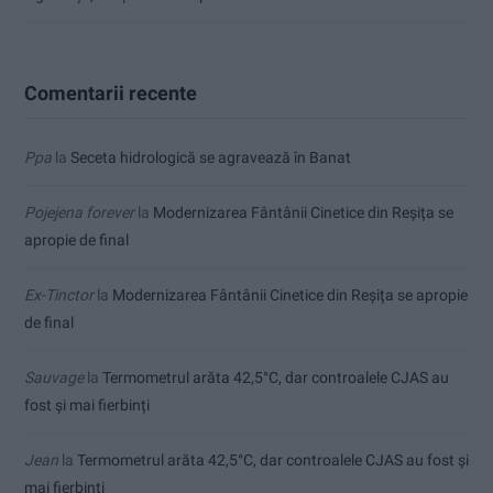
Comentarii recente
Ppa
la
Seceta hidrologică se agravează în Banat
Pojejena forever
la
Modernizarea Fântânii Cinetice din Reșița se
apropie de final
Ex-Tinctor
la
Modernizarea Fântânii Cinetice din Reșița se apropie
de final
Sauvage
la
Termometrul arăta 42,5°C, dar controalele CJAS au
fost și mai fierbinți
Jean
la
Termometrul arăta 42,5°C, dar controalele CJAS au fost și
mai fierbinți