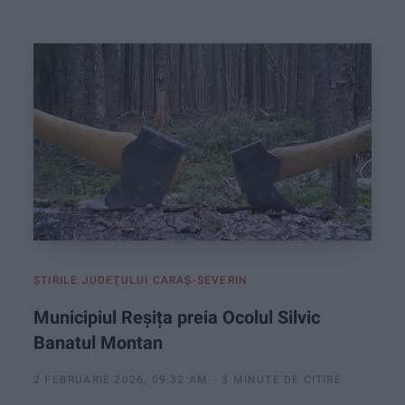
:
ŞTIRILE JUDEŢULUI CARAŞ-SEVERIN
Municipiul Reșița preia Ocolul Silvic
Banatul Montan
2 FEBRUARIE 2026, 09:32 AM
3 MINUTE DE CITIRE