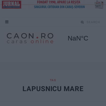
S
e
a
r
c
h
f
TAG
LAPUSNICU MARE
o
r