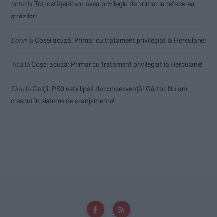
uctm
la
Toți cetățenii vor avea privilegiu de primar la refacerea
străzilor!
Dorin
la
Coșei acuză: Primar cu tratament privilegiat la Herculane!
Tica
la
Coșei acuză: Primar cu tratament privilegiat la Herculane!
Dinu
la
Gaiţă: PSD este lipsit de consecvență! Gârtoi: Nu am
crescut în sisteme de aranjamente!