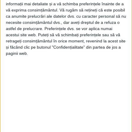
informații mai detaliate și a vă schimba preferințele înainte de a
vă exprima consimțământul.
Vă rugăm să rețineți că este posibil
ca anumite prelucrări ale datelor dvs. cu caracter personal să nu
necesite consimțământul dvs., dar aveți dreptul de a refuza o
astfel de prelucrare. Preferințele dvs. se vor aplica numai
acestui site web. Puteți să vă schimbați preferințele sau să vă
retrageți consimțământul în orice moment, revenind la acest site
și făcând clic pe butonul "Confidențialitate" din partea de jos a
paginii web.
ŞTIRILE JUDEŢULUI CARAŞ-SEVERIN
Garda de Mediu anunţă amenzi mari
pentru albiile necurățate
15 IUNIE 2024, 08:37 AM
3 MINUTE DE CITIRE
CARAŞ-SEVERIN – O echipă formată din reprezentaţi de la mai
multe instituţii abilitate verifică în aceste zile albiile râurilor,