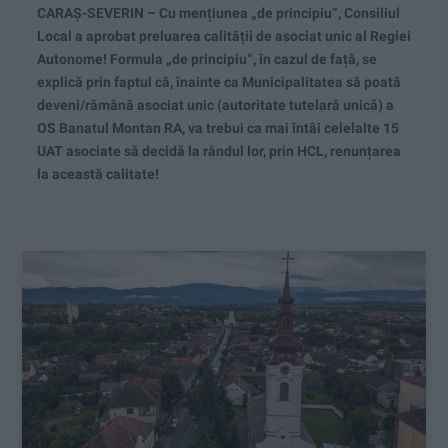
CARAŞ-SEVERIN – Cu mențiunea „de principiu“, Consiliul
Local a aprobat preluarea calității de asociat unic al Regiei
Autonome! Formula „de principiu“, în cazul de față, se
explică prin faptul că, înainte ca Municipalitatea să poată
deveni/rămână asociat unic (autoritate tutelară unică) a
OS Banatul Montan RA, va trebui ca mai întâi celelalte 15
UAT asociate să decidă la rândul lor, prin HCL, renunțarea
la această calitate!