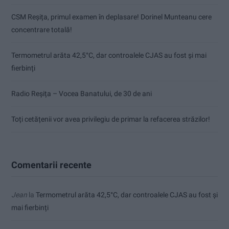
CSM Reșița, primul examen în deplasare! Dorinel Munteanu cere
concentrare totală!
Termometrul arăta 42,5°C, dar controalele CJAS au fost și mai
fierbinți
Radio Reșița – Vocea Banatului, de 30 de ani
Toți cetățenii vor avea privilegiu de primar la refacerea străzilor!
Comentarii recente
Jean
la
Termometrul arăta 42,5°C, dar controalele CJAS au fost și
mai fierbinți