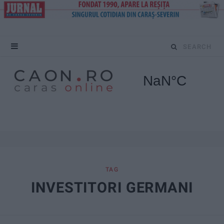
S
e
a
r
c
h
f
TAG
INVESTITORI GERMANI
o
r