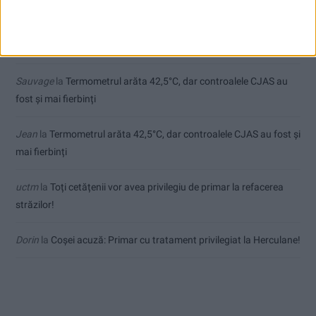
Ex-Tinctor
la
Modernizarea Fântânii Cinetice din Reșița se apropie
de final
Sauvage
la
Termometrul arăta 42,5°C, dar controalele CJAS au
fost și mai fierbinți
Jean
la
Termometrul arăta 42,5°C, dar controalele CJAS au fost și
mai fierbinți
uctm
la
Toți cetățenii vor avea privilegiu de primar la refacerea
străzilor!
Dorin
la
Coșei acuză: Primar cu tratament privilegiat la Herculane!