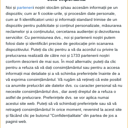
Noi și
parteneri
i noștri stocăm și/sau accesăm informații pe un
SLATINA-TIMIȘ – „Prioritatea noastră în 2025 rămâne
dispozitiv, cum ar fi cookie-urile, și procesăm date personale,
dezvoltarea comunei Slatina-Timiș!“ Asta susține Gheorghe
cum ar fi identificatori unici și informații standard trimise de un
Roma, primarul comunei, după ce a făcut un bilanț detaliat al
dispozitiv pentru publicitate și conținut personalizate, măsurarea
proiectelor finalizate în 2024 și a prezentat planurile
reclamelor și a conținutului, cercetarea audienței și dezvoltarea
ambițioase pentru anul 2025, subliniind importanța investițiilor
serviciilor.
Cu permisiunea dvs., noi și partenerii noștri putem
pentru dezvoltarea sustenabilă a comunității!
folosi date și identificări precise de geolocație prin scanarea
dispozitivului. Puteți da clic pentru a vă da acordul cu privire la
prelucrarea realizată de către noi și 1733 partenerii noștri
conform descrierii de mai sus. În mod alternativ, puteți da clic
pentru a refuza să vă dați consimțământul sau pentru a accesa
informații mai detaliate și a vă schimba preferințele înainte de a
vă exprima consimțământul.
Vă rugăm să rețineți că este posibil
ca anumite prelucrări ale datelor dvs. cu caracter personal să nu
necesite consimțământul dvs., dar aveți dreptul de a refuza o
astfel de prelucrare. Preferințele dvs. se vor aplica numai
acestui site web. Puteți să vă schimbați preferințele sau să vă
retrageți consimțământul în orice moment, revenind la acest site
și făcând clic pe butonul "Confidențialitate" din partea de jos a
paginii web.