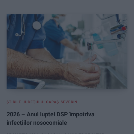
:
ŞTIRILE JUDEŢULUI CARAŞ-SEVERIN
2026 – Anul luptei DSP împotriva
infecțiilor nosocomiale