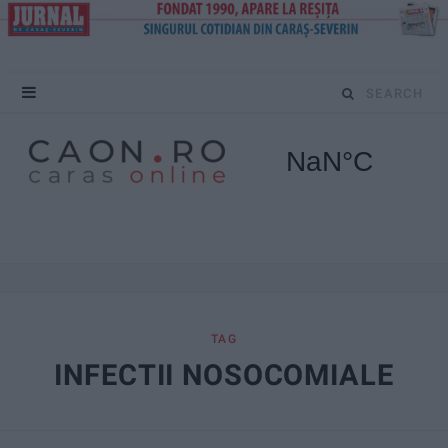
S
e
a
r
c
h
f
TAG
INFECTII NOSOCOMIALE
o
r