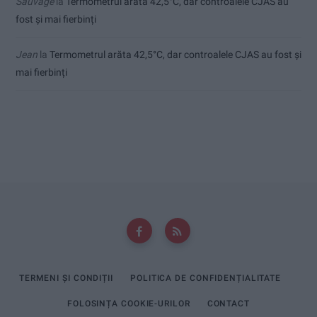
Sauvage
la
Termometrul arăta 42,5°C, dar controalele CJAS au
fost și mai fierbinți
Jean
la
Termometrul arăta 42,5°C, dar controalele CJAS au fost și
mai fierbinți
TERMENI ȘI CONDIȚII
POLITICA DE CONFIDENȚIALITATE
FOLOSINȚA COOKIE-URILOR
CONTACT