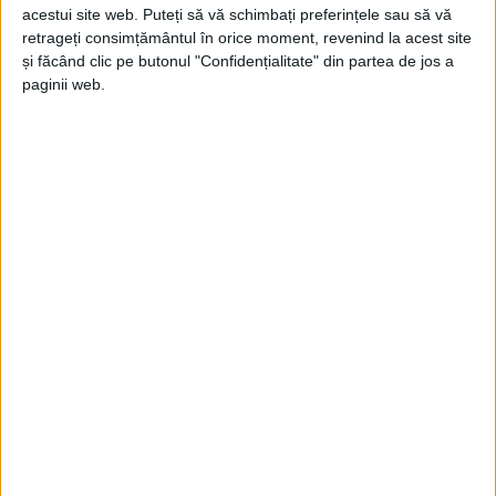
acestui site web. Puteți să vă schimbați preferințele sau să vă
ŞTIRILE JUDEŢULUI CARAŞ-SEVERIN
retrageți consimțământul în orice moment, revenind la acest site
și făcând clic pe butonul "Confidențialitate" din partea de jos a
Trebuie să respectăm regulile
paginii web.
elementare în spital!
13 OCTOMBRIE 2025, 10:18 AM
2 MINUTE DE CITIRE
CARANSEBEȘ – Asta consideră directorul medical al Spitalului
Municipal de Urgență Caransebeș, medicul specialist radiolog
Ciprian Voina, în ceea ce privește prevenirea infecțiilor
intraspitalicești!