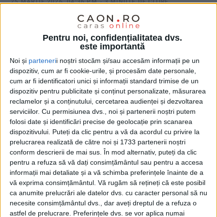
25 MARTIE 2026, 04:36 PM
3 MINUTE DE CITIRE
CARAȘ-SEVERIN – Campania vizând diminuarea cazurilor de
infecții intraspitalicești a fost lansată în cadrul ultimei ședințe
Pentru noi, confidențialitatea dvs.
a Colegiului Prefectural!
este importantă
Noi și
parteneri
i noștri stocăm și/sau accesăm informații pe un
dispozitiv, cum ar fi cookie-urile, și procesăm date personale,
cum ar fi identificatori unici și informații standard trimise de un
dispozitiv pentru publicitate și conținut personalizate, măsurarea
reclamelor și a conținutului, cercetarea audienței și dezvoltarea
serviciilor.
Cu permisiunea dvs., noi și partenerii noștri putem
folosi date și identificări precise de geolocație prin scanarea
dispozitivului. Puteți da clic pentru a vă da acordul cu privire la
prelucrarea realizată de către noi și 1733 partenerii noștri
conform descrierii de mai sus. În mod alternativ, puteți da clic
pentru a refuza să vă dați consimțământul sau pentru a accesa
informații mai detaliate și a vă schimba preferințele înainte de a
vă exprima consimțământul.
Vă rugăm să rețineți că este posibil
ca anumite prelucrări ale datelor dvs. cu caracter personal să nu
necesite consimțământul dvs., dar aveți dreptul de a refuza o
astfel de prelucrare. Preferințele dvs. se vor aplica numai