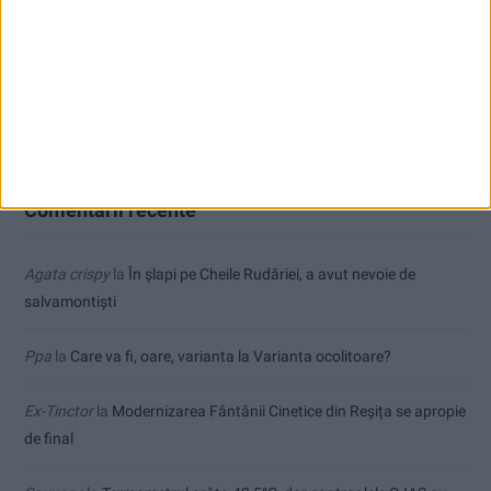
Și băut, și cu permisul suspendat, la volan prin Reșița
Ioan Popa: România rămâne în zona investițiilor, dar perspectiva
economică este în continuare negativă!
Comentarii recente
Agata crispy
la
În șlapi pe Cheile Rudăriei, a avut nevoie de
salvamontiști
Ppa
la
Care va fi, oare, varianta la Varianta ocolitoare?
Ex-Tinctor
la
Modernizarea Fântânii Cinetice din Reșița se apropie
de final