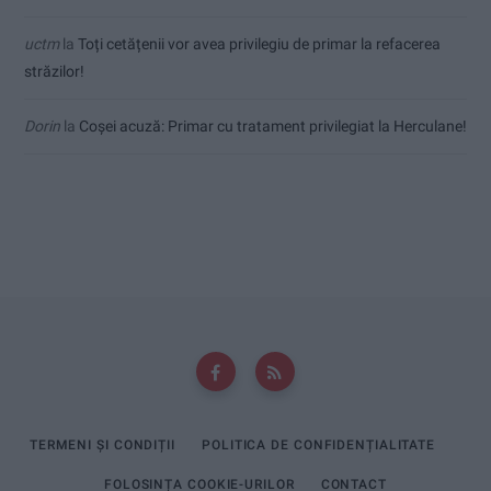
uctm
la
Toți cetățenii vor avea privilegiu de primar la refacerea
străzilor!
Dorin
la
Coșei acuză: Primar cu tratament privilegiat la Herculane!
TERMENI ȘI CONDIȚII
POLITICA DE CONFIDENȚIALITATE
FOLOSINȚA COOKIE-URILOR
CONTACT