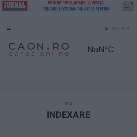
S
e
a
r
c
h
f
TAG
INDEXARE
o
r