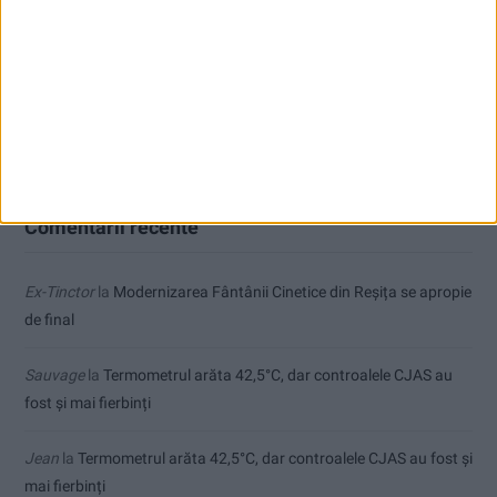
ANUNŢ OPRIRE APĂ ÎN BOCȘA
Înainte au fost 44 și-acum au rămas… 50!
Seceta hidrologică se agravează în Banat
Comentarii recente
Ex-Tinctor
la
Modernizarea Fântânii Cinetice din Reșița se apropie
de final
Sauvage
la
Termometrul arăta 42,5°C, dar controalele CJAS au
fost și mai fierbinți
Jean
la
Termometrul arăta 42,5°C, dar controalele CJAS au fost și
mai fierbinți