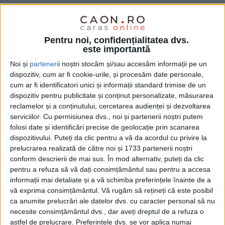
CARANSEBEȘ – 5,6 la sută e indicele de inflație pe 2024,
comunicat de Institutul Național de Statistică, indice cu care au
fost indexate impozitele și taxele locale la Caransebeș.
Decizia
Pentru noi, confidențialitatea dvs.
este importantă
a fost luată în ultima zi din aprilie, cu votul celor de la PSD, PRO
România, USR și Forța Dreptei, în timp ce liberalii și un consilier
Noi și
parteneri
i noștri stocăm și/sau accesăm informații pe un
AUR s-au abținut!
dispozitiv, cum ar fi cookie-urile, și procesăm date personale,
cum ar fi identificatori unici și informații standard trimise de un
dispozitiv pentru publicitate și conținut personalizate, măsurarea
reclamelor și a conținutului, cercetarea audienței și dezvoltarea
serviciilor.
Cu permisiunea dvs., noi și partenerii noștri putem
folosi date și identificări precise de geolocație prin scanarea
dispozitivului. Puteți da clic pentru a vă da acordul cu privire la
prelucrarea realizată de către noi și 1733 partenerii noștri
conform descrierii de mai sus. În mod alternativ, puteți da clic
pentru a refuza să vă dați consimțământul sau pentru a accesa
informații mai detaliate și a vă schimba preferințele înainte de a
vă exprima consimțământul.
Vă rugăm să rețineți că este posibil
ca anumite prelucrări ale datelor dvs. cu caracter personal să nu
necesite consimțământul dvs., dar aveți dreptul de a refuza o
astfel de prelucrare. Preferințele dvs. se vor aplica numai