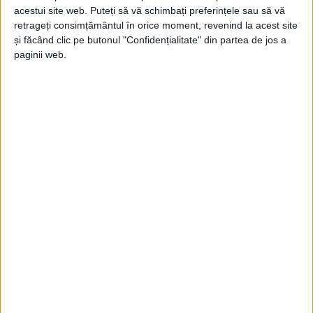
acestui site web. Puteți să vă schimbați preferințele sau să vă
retrageți consimțământul în orice moment, revenind la acest site
și făcând clic pe butonul "Confidențialitate" din partea de jos a
ŞTIRILE JUDEŢULUI CARAŞ-SEVERIN
paginii web.
Unde-i lege (plus inflație), nu-i
tocmeală!
6 MARTIE 2025, 10:05 AM
2 MINUTE DE CITIRE
REȘIȚA – În consecință, la Reșița a fost actualizat și cuantumul
chiriilor pentru locuințele ANL aflate în administrarea
Consiliului Local!