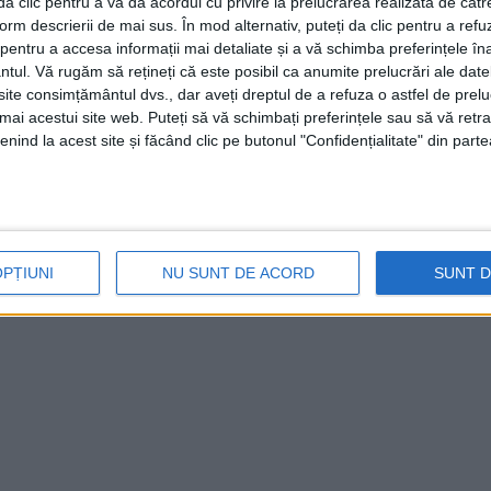
i da clic pentru a vă da acordul cu privire la prelucrarea realizată de cătr
form descrierii de mai sus. În mod alternativ, puteți da clic pentru a refu
entru a accesa informații mai detaliate și a vă schimba preferințele în
vertizată obligatoriu la
ntul.
Vă rugăm să rețineți că este posibil ca anumite prelucrări ale date
te consimțământul dvs., dar aveți dreptul de a refuza o astfel de prelu
umai acestui site web. Puteți să vă schimbați preferințele sau să vă ret
nind la acest site și făcând clic pe butonul "Confidențialitate" din parte
E
 a detaliat modul în care comercianții trebuie să
ătoare de reducere a gramajului produselor, fără
OPȚIUNI
NU SUNT DE ACORD
SUNT 