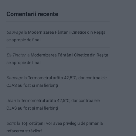
Comentarii recente
Sauvage
la
Modernizarea Fântânii Cinetice din Reșița
se apropie de final
Ex-Tinctor
la
Modernizarea Fântânii Cinetice din Reșița
se apropie de final
Sauvage
la
Termometrul arăta 42,5°C, dar controalele
CJAS au fost și mai fierbinți
Jean
la
Termometrul arăta 42,5°C, dar controalele
CJAS au fost și mai fierbinți
uctm
la
Toți cetățenii vor avea privilegiu de primar la
refacerea străzilor!