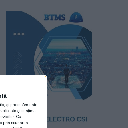
ntă
rile, și procesăm date
ublicitate și conținut
viciilor.
Cu
ție prin scanarea