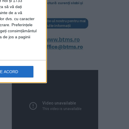
e noi și 1733
za să vă dați
ainte de a vă
lor dvs. cu caracter
crare. Preferințele
rageți consimțământul
a de jos a paginii
DE ACORD