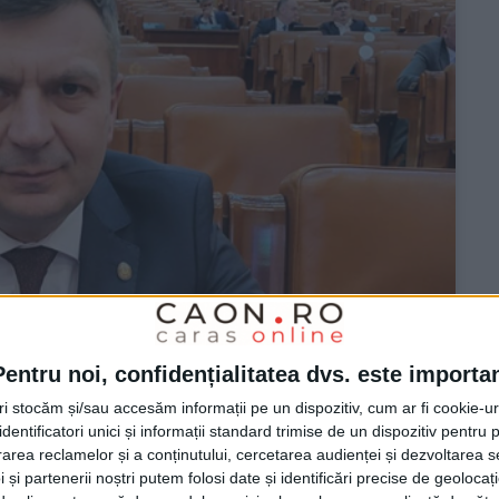
Pentru noi, confidențialitatea dvs. este importa
tri stocăm și/sau accesăm informații pe un dispozitiv, cum ar fi cookie-u
dentificatori unici și informații standard trimise de un dispozitiv pentru p
rea reclamelor și a conținutului, cercetarea audienței și dezvoltarea ser
 și partenerii noștri putem folosi date și identificări precise de geoloca