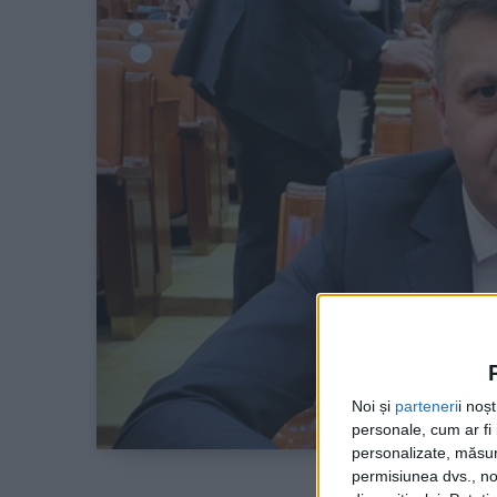
Noi și
parteneri
i noș
personale, cum ar fi i
personalizate, măsura
permisiunea dvs., noi