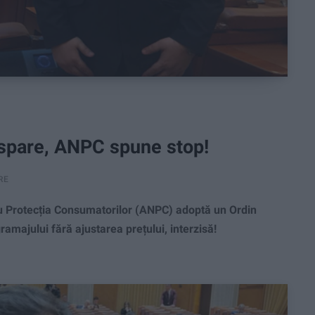
ispare, ANPC spune stop!
RE
 Protecția Consumatorilor (ANPC) adoptă un Ordin
majului fără ajustarea prețului, interzisă!