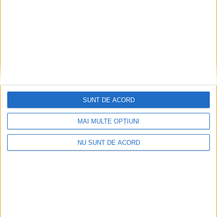
ŞTIRILE JUDEŢULUI CARAŞ-SEVERIN
Ionuț Gârtoi: „Când îți pasă, te întorci
mereu!“ chiar și cu 100 de saci de hrană
22 IANUARIE 2026, 02:18 PM
2 MINUTE DE CITIRE
SUNT DE ACORD
REȘIȚA – Padocul public al Municipiului Reșița a primit, din
nou, un sprijin important în plină iarnă. Ionuț Gârtoi,
MAI MULTE OPȚIUNI
președintele PSD Reșița, a revenit la adăpost cu o donație
constând în 100 de saci de hrană pentru câinii fără stăpân,
NU SUNT DE ACORD
subliniind importanța solidarității în perioadele cu temperaturi
scăzute!