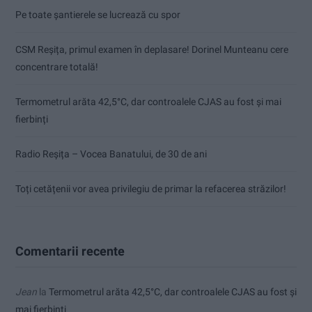
Pe toate șantierele se lucrează cu spor
CSM Reșița, primul examen în deplasare! Dorinel Munteanu cere
concentrare totală!
Termometrul arăta 42,5°C, dar controalele CJAS au fost și mai
fierbinți
Radio Reșița – Vocea Banatului, de 30 de ani
Toți cetățenii vor avea privilegiu de primar la refacerea străzilor!
Comentarii recente
Jean
la
Termometrul arăta 42,5°C, dar controalele CJAS au fost și
mai fierbinți