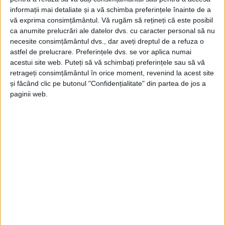
informații mai detaliate și a vă schimba preferințele înainte de a
vă exprima consimțământul.
Vă rugăm să rețineți că este posibil
ca anumite prelucrări ale datelor dvs. cu caracter personal să nu
necesite consimțământul dvs., dar aveți dreptul de a refuza o
astfel de prelucrare. Preferințele dvs. se vor aplica numai
acestui site web. Puteți să vă schimbați preferințele sau să vă
retrageți consimțământul în orice moment, revenind la acest site
și făcând clic pe butonul "Confidențialitate" din partea de jos a
paginii web.
ŞTIRILE JUDEŢULUI CARAŞ-SEVERIN
Ionuț Gârtoi, votat președinte PSD
Reșița
26 IUNIE 2026, 12:43 PM
2 MINUTE DE CITIRE
REȘIȚA – După o jumătate de an de interimat, oficialul este și
speranța social-democraților pentru fotoliul de primar al
Reșiței, la alegerile de peste doi ani!