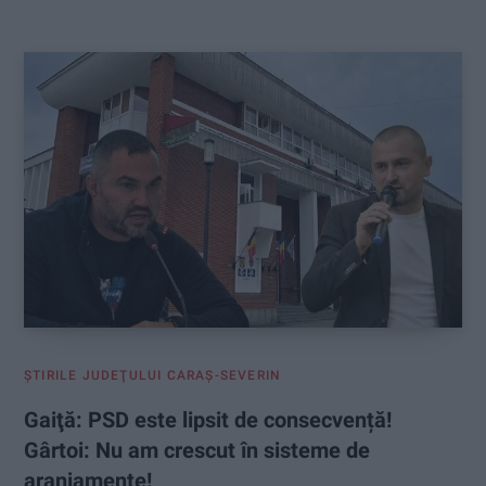
:
ŞTIRILE JUDEŢULUI CARAŞ-SEVERIN
Gaiţă: PSD este lipsit de consecvență!
Gârtoi: Nu am crescut în sisteme de
aranjamente!