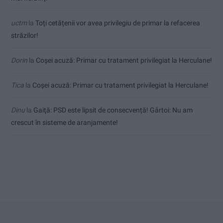
uctm
la
Toți cetățenii vor avea privilegiu de primar la refacerea
străzilor!
Dorin
la
Coșei acuză: Primar cu tratament privilegiat la Herculane!
Tica
la
Coșei acuză: Primar cu tratament privilegiat la Herculane!
Dinu
la
Gaiţă: PSD este lipsit de consecvență! Gârtoi: Nu am
crescut în sisteme de aranjamente!