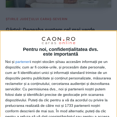
ŞTIRILE JUDEŢULUI CARAŞ-SEVERIN
Gârtoi: Degeaba suntem cel mai verde
oraș când suntem cel mai sărac oraș!
7 IULIE 2026, 02:29 PM
3 MINUTE DE CITIRE
Pentru noi, confidențialitatea dvs.
este importantă
REȘIȚA – Acesta consideră că nivelul scăzut al salariilor se
Noi și
parteneri
i noștri stocăm și/sau accesăm informații pe un
reflectă direct în economia locală și în puterea de cumpărare a
dispozitiv, cum ar fi cookie-urile, și procesăm date personale,
reșițenilor!
cum ar fi identificatori unici și informații standard trimise de un
dispozitiv pentru publicitate și conținut personalizate, măsurarea
reclamelor și a conținutului, cercetarea audienței și dezvoltarea
serviciilor.
Cu permisiunea dvs., noi și partenerii noștri putem
folosi date și identificări precise de geolocație prin scanarea
dispozitivului. Puteți da clic pentru a vă da acordul cu privire la
prelucrarea realizată de către noi și 1733 partenerii noștri
conform descrierii de mai sus. În mod alternativ, puteți da clic
pentru a refuza să vă dați consimțământul sau pentru a accesa