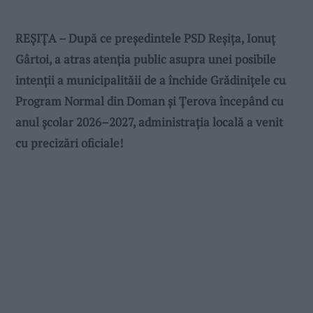
REȘIȚA – După ce președintele PSD Reșița, Ionuț
Gârtoi, a atras atenția public asupra unei posibile
intenții a municipalităii de a închide Grădinițele cu
Program Normal din Doman și Țerova începând cu
anul școlar 2026–2027, administrația locală a venit
cu precizări oficiale!