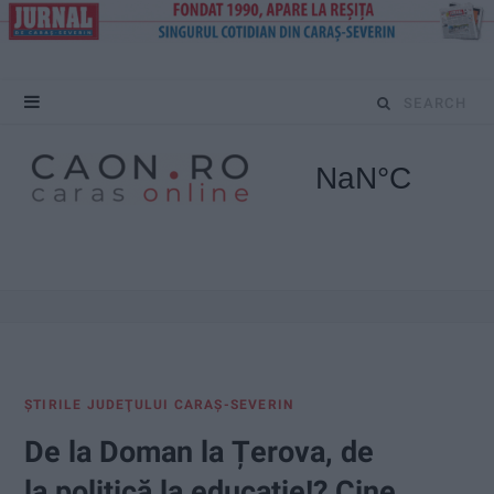
S
e
a
r
c
h
f
ŞTIRILE JUDEŢULUI CARAŞ-SEVERIN
o
De la Doman la Țerova, de
r
la politică la educație!? Cine