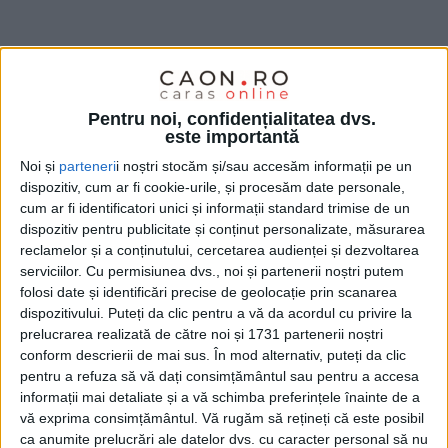
Pentru noi, confidențialitatea dvs.
este importantă
Noi și
parteneri
i noștri stocăm și/sau accesăm informații pe un
dispozitiv, cum ar fi cookie-urile, și procesăm date personale,
cum ar fi identificatori unici și informații standard trimise de un
dispozitiv pentru publicitate și conținut personalizate, măsurarea
reclamelor și a conținutului, cercetarea audienței și dezvoltarea
serviciilor.
Cu permisiunea dvs., noi și partenerii noștri putem
Viceprimarul Mădălina Chiosa
afirmă că, deocamdată,
folosi date și identificări precise de geolocație prin scanarea
nu s-a luat nicio decizie finală, însă Direcția de
dispozitivului. Puteți da clic pentru a vă da acordul cu privire la
prelucrarea realizată de către noi și 1731 partenerii noștri
Învățământ analizează mai multe variante pentru
conform descrierii de mai sus. În mod alternativ, puteți da clic
reorganizarea rețelei școlare
, în contextul scăderii
pentru a refuza să vă dați consimțământul sau pentru a accesa
numărului de copii din anumite cartiere.
informații mai detaliate și a vă schimba preferințele înainte de a
vă exprima consimțământul.
Vă rugăm să rețineți că este posibil
ca anumite prelucrări ale datelor dvs. cu caracter personal să nu