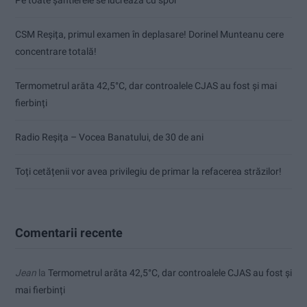
Pe toate șantierele se lucrează cu spor
CSM Reșița, primul examen în deplasare! Dorinel Munteanu cere
concentrare totală!
Termometrul arăta 42,5°C, dar controalele CJAS au fost și mai
fierbinți
Radio Reșița – Vocea Banatului, de 30 de ani
Toți cetățenii vor avea privilegiu de primar la refacerea străzilor!
Comentarii recente
Jean
la
Termometrul arăta 42,5°C, dar controalele CJAS au fost și
mai fierbinți