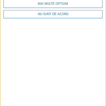
MAI MULTE OPȚIUNI
NU SUNT DE ACORD
Pe toate șantierele se lucrează cu spor
2026-08-06