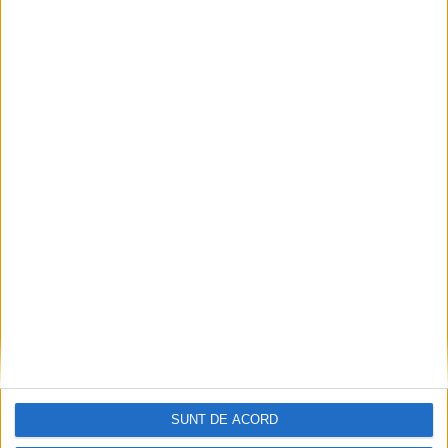
SUNT DE ACORD
Articole recomandate