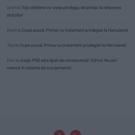
uctm
la
Toți cetățenii vor avea privilegiu de primar la refacerea
străzilor!
Dorin
la
Coșei acuză: Primar cu tratament privilegiat la Herculane!
Tica
la
Coșei acuză: Primar cu tratament privilegiat la Herculane!
Dinu
la
Gaiţă: PSD este lipsit de consecvență! Gârtoi: Nu am
crescut în sisteme de aranjamente!