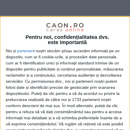
Pentru noi, confidențialitatea dvs.
este importantă
Noi și
parteneri
i noștri stocăm și/sau accesăm informații pe un
dispozitiv, cum ar fi cookie-urile, și procesăm date personale,
cum ar fi identificatori unici și informații standard trimise de un
dispozitiv pentru publicitate și conținut personalizate, măsurarea
reclamelor și a conținutului, cercetarea audienței și dezvoltarea
serviciilor.
Cu permisiunea dvs., noi și partenerii noștri putem
folosi date și identificări precise de geolocație prin scanarea
dispozitivului. Puteți da clic pentru a vă da acordul cu privire la
prelucrarea realizată de către noi și 1733 partenerii noștri
conform descrierii de mai sus. În mod alternativ, puteți da clic
pentru a refuza să vă dați consimțământul sau pentru a accesa
informații mai detaliate și a vă schimba preferințele înainte de a
vă exprima consimțământul.
Vă rugăm să rețineți că este posibil
Potrivit municipalității, cele trei zone din
Govândari –
ca anumite prelucrări ale datelor dvs. cu caracter personal să nu