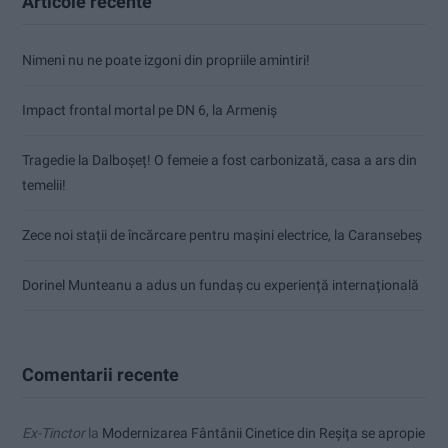
Articole recente
Nimeni nu ne poate izgoni din propriile amintiri!
Impact frontal mortal pe DN 6, la Armeniș
Tragedie la Dalboşeț! O femeie a fost carbonizată, casa a ars din
temelii!
Zece noi stații de încărcare pentru mașini electrice, la Caransebeș
Dorinel Munteanu a adus un fundaș cu experiență internațională
Comentarii recente
Ex-Tinctor
la
Modernizarea Fântânii Cinetice din Reșița se apropie