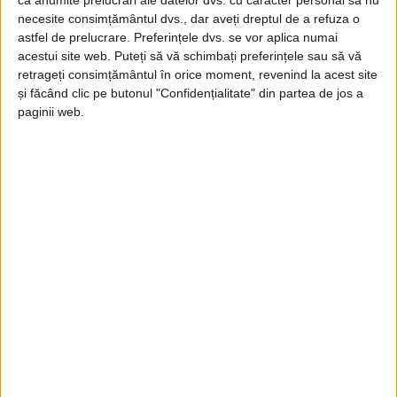
Microraion 3, Microraion 4 și Calea Caransebeșului
necesite consimțământul dvs., dar aveți dreptul de a refuza o
(parțial, inclusiv zona Catanga și Parcul Tricolor)
–
astfel de prelucrare. Preferințele dvs. se vor aplica numai
acestui site web. Puteți să vă schimbați preferințele sau să vă
beneficiază de investiții totale în valoare de
retrageți consimțământul în orice moment, revenind la acest site
157.680.784 de lei, prin proiecte de modernizare
și făcând clic pe butonul "Confidențialitate" din partea de jos a
paginii web.
solicitate de locuitorii
cartierelor
și menite să
schimbe radical calitatea spațiului public.
Primăria precizează că plata
locurilor de parcare
este
suspendată pe perioada lucrărilor, iar după
finalizarea proiectelor,
locurile de parcare
vor fi
repartizate fără licitație. În situațiile în care anumite
locuri vor fi desființate, cetățenii vor primi locuri
alternative în imediata apropiere.
Administrația locală arată că arhitecții implicați în