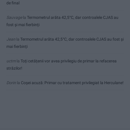
de final
Sauvage
la
Termometrul arăta 42,5°C, dar controalele CJAS au
fost și mai fierbinți
Jean
la
Termometrul arăta 42,5°C, dar controalele CJAS au fost și
mai fierbinți
uctm
la
Toți cetățenii vor avea privilegiu de primar la refacerea
străzilor!
Dorin
la
Coșei acuză: Primar cu tratament privilegiat la Herculane!