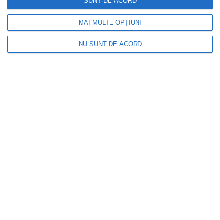
SUNT DE ACORD
MAI MULTE OPȚIUNI
Articole recomandate
NU SUNT DE ACORD
Nimeni nu ne poate izgoni din propriile amintiri!