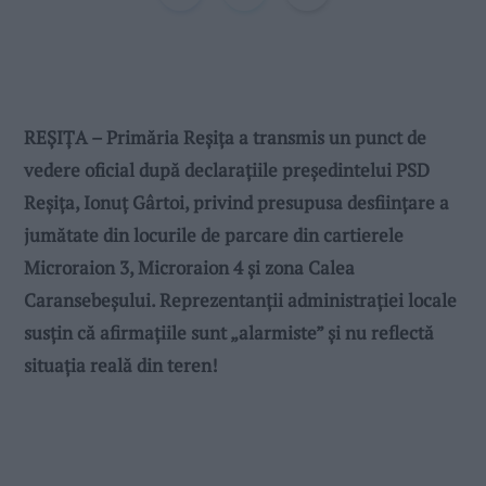
REȘIȚA – Primăria Reșița a transmis un punct de
vedere oficial după declarațiile președintelui PSD
Reșița, Ionuț Gârtoi, privind presupusa desființare a
jumătate din locurile de parcare din cartierele
Microraion 3, Microraion 4 și zona Calea
Caransebeșului. Reprezentanții administrației locale
susțin că afirmațiile sunt „alarmiste” și nu reflectă
situația reală din teren!