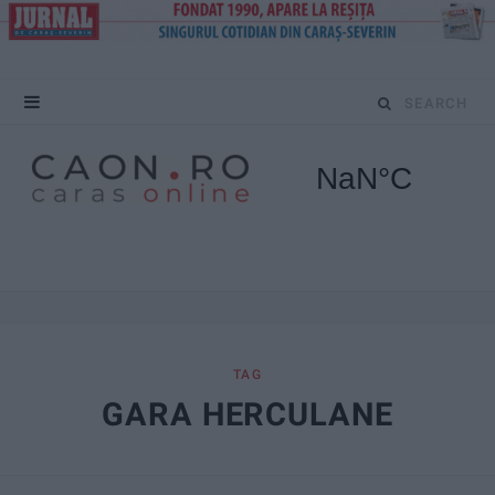
S
e
a
r
c
h
f
TAG
GARA HERCULANE
o
r