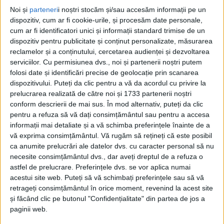
CARAȘ-SEVERIN – Comparația e valabilă pentru proiectele CFR
Noi și
parteneri
i noștri stocăm și/sau accesăm informații pe un
de reabilitare/modernizare a infrastructurii feroviare de pe raza
dispozitiv, cum ar fi cookie-urile, și procesăm date personale,
județului!
cum ar fi identificatori unici și informații standard trimise de un
dispozitiv pentru publicitate și conținut personalizate, măsurarea
reclamelor și a conținutului, cercetarea audienței și dezvoltarea
serviciilor.
Cu permisiunea dvs., noi și partenerii noștri putem
folosi date și identificări precise de geolocație prin scanarea
dispozitivului. Puteți da clic pentru a vă da acordul cu privire la
prelucrarea realizată de către noi și 1733 partenerii noștri
conform descrierii de mai sus. În mod alternativ, puteți da clic
pentru a refuza să vă dați consimțământul sau pentru a accesa
informații mai detaliate și a vă schimba preferințele înainte de a
vă exprima consimțământul.
Vă rugăm să rețineți că este posibil
ca anumite prelucrări ale datelor dvs. cu caracter personal să nu
necesite consimțământul dvs., dar aveți dreptul de a refuza o
astfel de prelucrare. Preferințele dvs. se vor aplica numai
acestui site web. Puteți să vă schimbați preferințele sau să vă
retrageți consimțământul în orice moment, revenind la acest site
și făcând clic pe butonul "Confidențialitate" din partea de jos a
paginii web.
ŞTIRILE JUDEŢULUI CARAŞ-SEVERIN