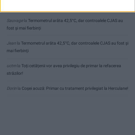
de final
Sauvage
la
Termometrul arăta 42,5°C, dar controalele CJAS au
fost și mai fierbinți
Jean
la
Termometrul arăta 42,5°C, dar controalele CJAS au fost și
mai fierbinți
uctm
la
Toți cetățenii vor avea privilegiu de primar la refacerea
străzilor!
Dorin
la
Coșei acuză: Primar cu tratament privilegiat la Herculane!