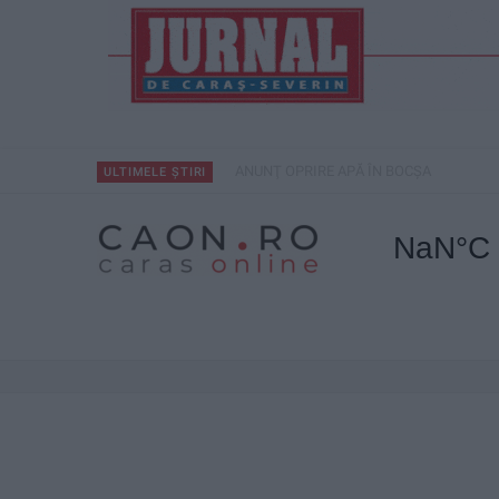
ANUNŢ OPRIRE APĂ ÎN BOCȘA
ULTIMELE ȘTIRI