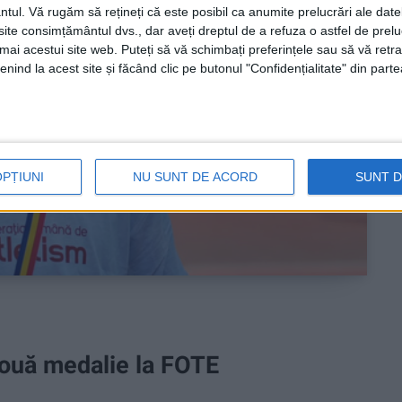
ntul.
Vă rugăm să rețineți că este posibil ca anumite prelucrări ale date
te consimțământul dvs., dar aveți dreptul de a refuza o astfel de prelu
umai acestui site web. Puteți să vă schimbați preferințele sau să vă ret
nind la acest site și făcând clic pe butonul "Confidențialitate" din parte
OPȚIUNI
NU SUNT DE ACORD
SUNT 
nouă medalie la FOTE