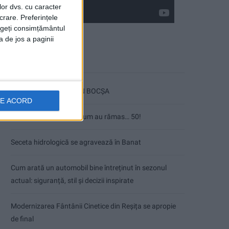
lor dvs. cu caracter
crare. Preferințele
rageți consimțământul
a de jos a paginii
Articole recente
ANUNŢ OPRIRE APĂ ÎN BOCȘA
DE ACORD
Înainte au fost 44 și-acum au rămas… 50!
Seceta hidrologică se agravează în Banat
Cum arată un automobil bine întreținut în sezonul
actual: siguranță, stil și decizii inspirate
Modernizarea Fântânii Cinetice din Reșița se apropie
de final