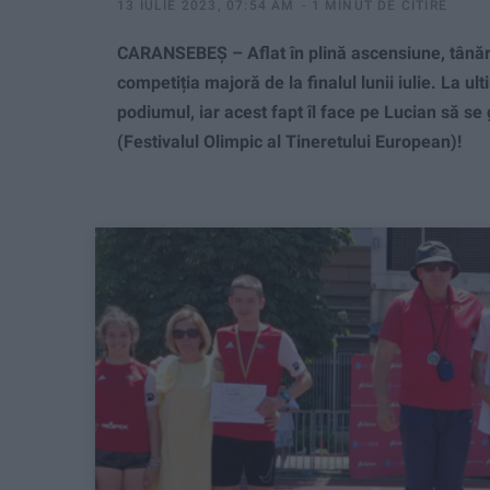
13 IULIE 2023, 07:54 AM
1 MINUT DE CITIRE
CARANSEBEȘ – Aflat în plină ascensiune, tânăru
competiția majoră de la finalul lunii iulie. La ul
podiumul, iar acest fapt îl face pe Lucian să s
(Festivalul Olimpic al Tineretului European)!