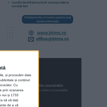
ntă
rile, și procesăm date
ublicitate și conținut
viciilor.
Cu
ție prin scanarea
e noi și 1733
za să vă dați
ainte de a vă