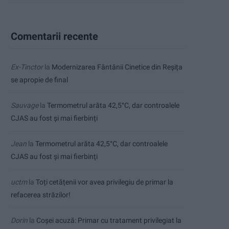
Comentarii recente
Ex-Tinctor
la
Modernizarea Fântânii Cinetice din Reșița
se apropie de final
Sauvage
la
Termometrul arăta 42,5°C, dar controalele
CJAS au fost și mai fierbinți
Jean
la
Termometrul arăta 42,5°C, dar controalele
CJAS au fost și mai fierbinți
uctm
la
Toți cetățenii vor avea privilegiu de primar la
refacerea străzilor!
Dorin
la
Coșei acuză: Primar cu tratament privilegiat la