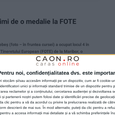
cimi de o medalie la FOTE
ș (foto – în fruntea cursei) a ocupat locul 4 în
l Tineretului European (FOTE) de la Maribor, o
 ani!
Pentru noi, confidențialitatea dvs. este importa
tri stocăm și/sau accesăm informații pe un dispozitiv, cum ar fi cookie-u
dentificatori unici și informații standard trimise de un dispozitiv pentru p
rea reclamelor și a conținutului, cercetarea audienței și dezvoltarea ser
 și partenerii noștri putem folosi date și identificări precise de geoloca
i da clic pentru a vă da acordul cu privire la prelucrarea realizată de cătr
form descrierii de mai sus. În mod alternativ, puteți da clic pentru a refu
entru a accesa informații mai detaliate și a vă schimba preferințele în