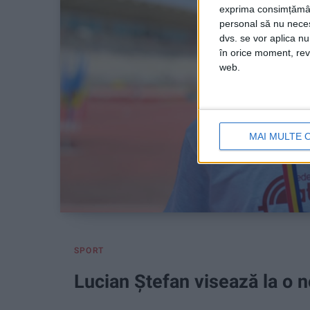
exprima consimțămâ
personal să nu necesi
dvs. se vor aplica n
în orice moment, reve
web.
MAI MULTE 
SPORT
Lucian Ștefan visează la o 