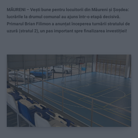
MĂURENI – Vești bune pentru locuitorii din Măureni și Șoșdea:
lucrările la drumul comunal au ajuns într-o etapă decisivă.
Primarul Brian Filimon a anunțat începerea turnării stratului de
uzură (stratul 2), un pas important spre finalizarea investiției!