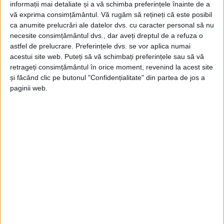
informații mai detaliate și a vă schimba preferințele înainte de a
vă exprima consimțământul.
Vă rugăm să rețineți că este posibil
ca anumite prelucrări ale datelor dvs. cu caracter personal să nu
necesite consimțământul dvs., dar aveți dreptul de a refuza o
astfel de prelucrare. Preferințele dvs. se vor aplica numai
acestui site web. Puteți să vă schimbați preferințele sau să vă
retrageți consimțământul în orice moment, revenind la acest site
și făcând clic pe butonul "Confidențialitate" din partea de jos a
SPORT
paginii web.
ACS Biamar se extinde și la Măureni
19 FEBRUARIE 2026, 09:58 AM
2 MINUTE DE CITIRE
MĂURENI – ACS Biamar continuă să se dezvolte și va deschide,
din luna martie, cea de-a cincea filială în Măureni! Noua sală de
sport, modernă și cu tribună pentru aproximativ 100 de
spectatori, va găzdui primele antrenamente sub coordonarea
antrenorului Marian Negru, fost jucător al CSM Reșița în Divizia
A!