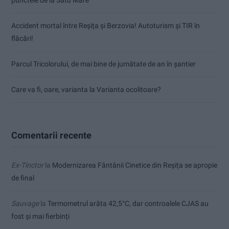
punctele de la Satu Mare
Accident mortal între Reșița și Berzovia! Autoturism și TIR în
flăcări!
Parcul Tricolorului, de mai bine de jumătate de an în șantier
Care va fi, oare, varianta la Varianta ocolitoare?
Comentarii recente
Ex-Tinctor
la
Modernizarea Fântânii Cinetice din Reșița se apropie
de final
Sauvage
la
Termometrul arăta 42,5°C, dar controalele CJAS au
fost și mai fierbinți