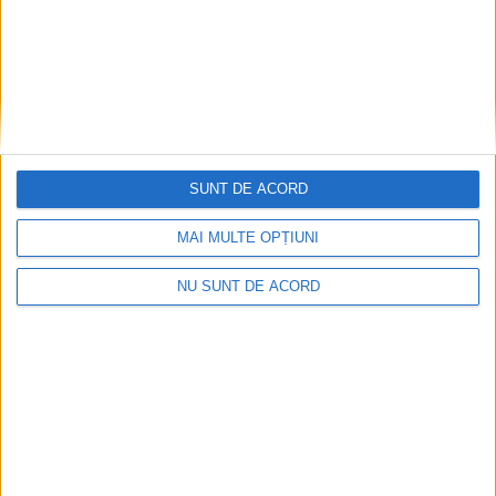
Construcția Parcului Fotovoltaic
Măureni, gata să înceapă
16 IULIE 2024, 08:06 AM
3 MINUTE DE CITIRE
CARAȘ-SEVERIN – Proiectul pus la punct de principalul
dezvoltator de proiecte de energie regenerabilă din piața
SUNT DE ACORD
locală a fost achiziționat de un important jucător global de pe
piața energiei verzi!
MAI MULTE OPȚIUNI
NU SUNT DE ACORD