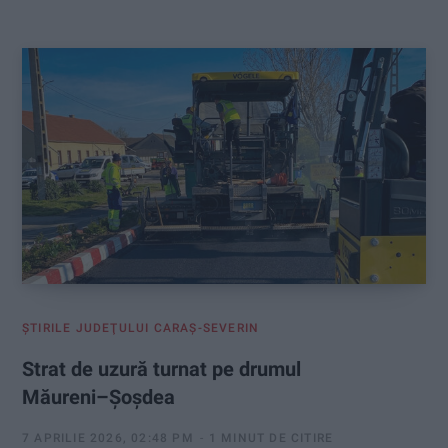
:
ŞTIRILE JUDEŢULUI CARAŞ-SEVERIN
Strat de uzură turnat pe drumul
Măureni–Șoșdea
7 APRILIE 2026, 02:48 PM
1 MINUT DE CITIRE