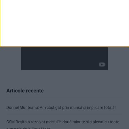
Articole recente
Dorinel Munteanu: Am câștigat prin muncă și implicare totală!
CSM Reșița a rezolvat meciul în două minute și a plecat cu toate