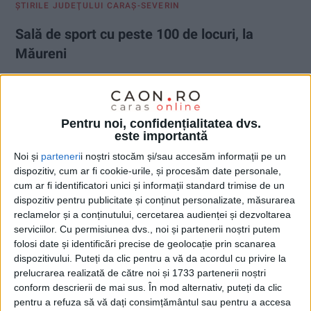
ŞTIRILE JUDEŢULUI CARAŞ-SEVERIN
Sală de sport cu peste 100 de locuri, la
Măureni
26 FEBRUARIE 2026, 09:00 AM
2 MINUTE DE CITIRE
CARAȘ-SEVERIN – Vești excelente pentru comunitatea locală
Pentru noi, confidențialitatea dvs.
din Măureni! Elevii și tinerii din localitate se pot bucura de un
este importantă
nou proiect dedicat sportului și activităților educative, după ce
Noi și
parteneri
i noștri stocăm și/sau accesăm informații pe un
Compania Națională de Investiții a recepționat obiectivul de
dispozitiv, cum ar fi cookie-urile, și procesăm date personale,
investiții cu numărul 18/2026!
cum ar fi identificatori unici și informații standard trimise de un
dispozitiv pentru publicitate și conținut personalizate, măsurarea
reclamelor și a conținutului, cercetarea audienței și dezvoltarea
serviciilor.
Cu permisiunea dvs., noi și partenerii noștri putem
folosi date și identificări precise de geolocație prin scanarea
dispozitivului. Puteți da clic pentru a vă da acordul cu privire la
prelucrarea realizată de către noi și 1733 partenerii noștri
conform descrierii de mai sus. În mod alternativ, puteți da clic
pentru a refuza să vă dați consimțământul sau pentru a accesa