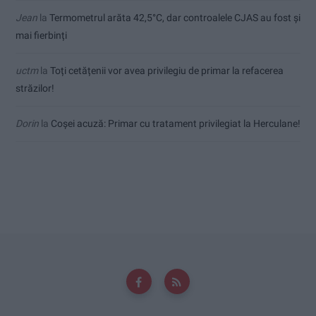
Jean
la
Termometrul arăta 42,5°C, dar controalele CJAS au fost și
mai fierbinți
uctm
la
Toți cetățenii vor avea privilegiu de primar la refacerea
străzilor!
Dorin
la
Coșei acuză: Primar cu tratament privilegiat la Herculane!