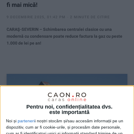
fi mai mică!
9 DECEMBRIE 2025, 01:42 PM
2 MINUTE DE CITIRE
CARAŞ-SEVERIN – Schimbarea centralei clasice cu una
modernă cu condensare poate reduce factura la gaz cu peste
1.000 de lei pe an!
Pentru noi, confidențialitatea dvs.
este importantă
Noi și
parteneri
i noștri stocăm și/sau accesăm informații pe un
dispozitiv, cum ar fi cookie-urile, și procesăm date personale,
cum ar fi identificatori unici și informații standard trimise de un