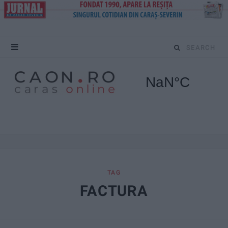
S
e
a
r
c
h
f
TAG
FACTURA
o
r