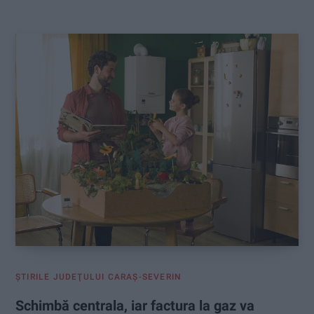
:
ŞTIRILE JUDEŢULUI CARAŞ-SEVERIN
Schimbă centrala, iar factura la gaz va