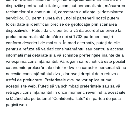
dispozitiv pentru publicitate și conținut personalizate, măsurarea
reclamelor și a conținutului, cercetarea audienței și dezvoltarea
serviciilor.
Cu permisiunea dvs., noi și partenerii noștri putem
ŞTIRILE JUDEŢULUI CARAŞ-SEVERIN
folosi date și identificări precise de geolocație prin scanarea
dispozitivului. Puteți da clic pentru a vă da acordul cu privire la
Mersul pe Via Transilvanica reduce
prelucrarea realizată de către noi și 1733 partenerii noștri
factura la gaz
conform descrierii de mai sus. În mod alternativ, puteți da clic
pentru a refuza să vă dați consimțământul sau pentru a accesa
informații mai detaliate și a vă schimba preferințele înainte de a
28 IUNIE 2024, 10:11 AM
2 MINUTE DE CITIRE
vă exprima consimțământul.
Vă rugăm să rețineți că este posibil
ca anumite prelucrări ale datelor dvs. cu caracter personal să nu
CARAŞ-SEVERIN – E.ON Energie România, partenerul pentru
necesite consimțământul dvs., dar aveți dreptul de a refuza o
sustenabilitate al proiectului Via Transilvanica, lansează o
astfel de prelucrare. Preferințele dvs. se vor aplica numai
nouă provocare clienților săi și îi răsplătește pentru fiecare pas
acestui site web. Puteți să vă schimbați preferințele sau să vă
parcurs pe acest traseu, acordându-le o reducere de 6
retrageți consimțământul în orice moment, revenind la acest site
lei/kilometru la factură!
și făcând clic pe butonul "Confidențialitate" din partea de jos a
paginii web.