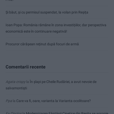
Și băut, și cu permisul suspendat, la volan prin Reșița
Ioan Popa: România rămâne în zona investițiilor, dar perspectiva
economică este în continuare negativă!
Procuror cărășean reținut după focuri de armă
Comentarii recente
Agata crispy
la
În șlapi pe Cheile Rudăriei, a avut nevoie de
salvamontiști
Ppa
la
Care va fi, oare, varianta la Varianta ocolitoare?
Ex-Tinctor
la
Modernizarea Fântânii Cinetice din Reșița se apropie