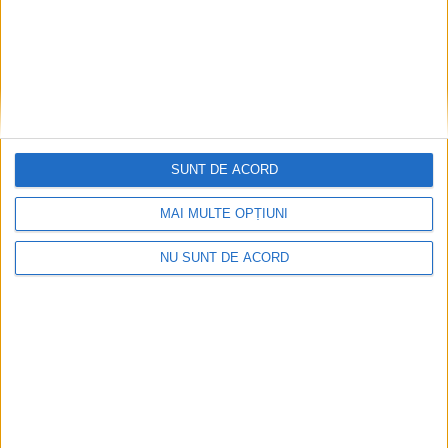
de lemn de foc cumpărat. Primăriile vor întocmi listele cu
beneficiari!
SUNT DE ACORD
MAI MULTE OPȚIUNI
NU SUNT DE ACORD
ŞTIRILE JUDEŢULUI CARAŞ-SEVERIN
Mocioalcă: Factura incompetenţei