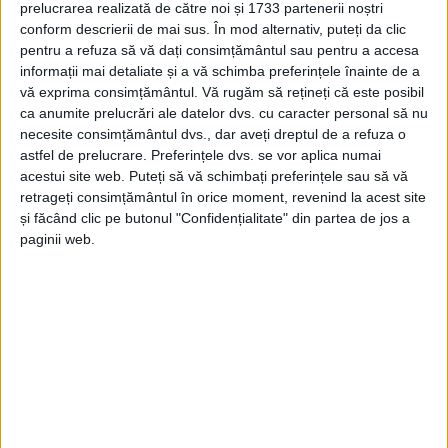
CARAŞ-SEVERIN – Dacă de unele afecţiuni chiar că n-am mai
prelucrarea realizată de către noi și 1733 partenerii noștri
auzit de mult, de cele psihice auzim din ce în ce mai des!
conform descrierii de mai sus. În mod alternativ, puteți da clic
pentru a refuza să vă dați consimțământul sau pentru a accesa
informații mai detaliate și a vă schimba preferințele înainte de a
vă exprima consimțământul.
Vă rugăm să rețineți că este posibil
ca anumite prelucrări ale datelor dvs. cu caracter personal să nu
necesite consimțământul dvs., dar aveți dreptul de a refuza o
Arhive
astfel de prelucrare. Preferințele dvs. se vor aplica numai
acestui site web. Puteți să vă schimbați preferințele sau să vă
retrageți consimțământul în orice moment, revenind la acest site
A
și făcând clic pe butonul "Confidențialitate" din partea de jos a
r
paginii web.
h
i
v
e