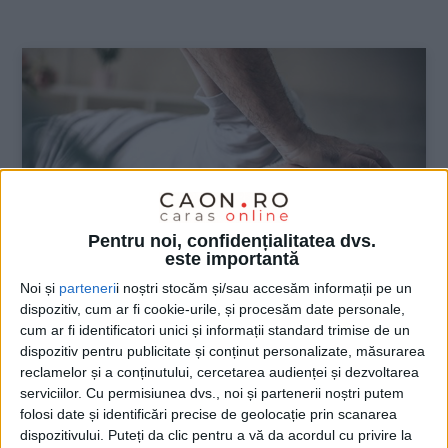
:
Pentru noi, confidențialitatea dvs.
este importantă
Noi și
parteneri
i noștri stocăm și/sau accesăm informații pe un
dispozitiv, cum ar fi cookie-urile, și procesăm date personale,
ŞTIRILE JUDEŢULUI CARAŞ-SEVERIN
cum ar fi identificatori unici și informații standard trimise de un
dispozitiv pentru publicitate și conținut personalizate, măsurarea
Relativ sănătoşi, cu unele excepţii
reclamelor și a conținutului, cercetarea audienței și dezvoltarea
serviciilor.
Cu permisiunea dvs., noi și partenerii noștri putem
8 AUGUST 2023, 08:07 AM
3 MINUTE DE CITIRE
folosi date și identificări precise de geolocație prin scanarea
dispozitivului. Puteți da clic pentru a vă da acordul cu privire la