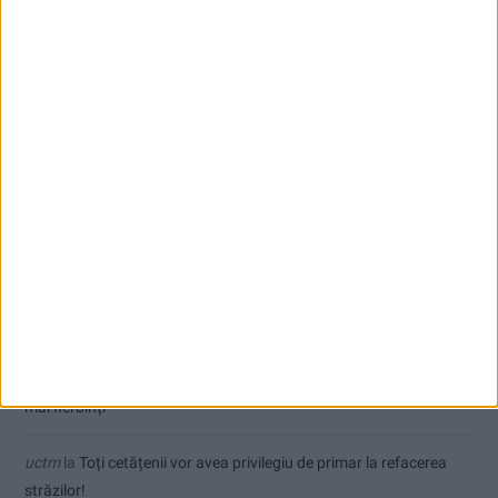
Comentarii recente
Ppa
la
Modernizarea Fântânii Cinetice din Reșița se apropie de
final
Ex-Tinctor
la
Modernizarea Fântânii Cinetice din Reșița se apropie
de final
Sauvage
la
Termometrul arăta 42,5°C, dar controalele CJAS au
fost și mai fierbinți
Jean
la
Termometrul arăta 42,5°C, dar controalele CJAS au fost și
mai fierbinți
uctm
la
Toți cetățenii vor avea privilegiu de primar la refacerea
străzilor!