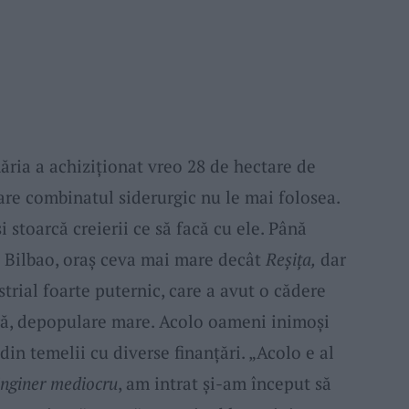
ăria a achiziționat vreo 28 de hectare de
care combinatul siderurgic nu le mai folosea.
i stoarcă creierii ce să facă cu ele. Până
la Bilbao, oraș ceva mai mare decât
Reșița,
dar
strial foarte puternic, care a avut o cădere
oră, depopulare mare. Acolo oameni inimoși
din temelii cu diverse finanțări. „Acolo e al
inginer mediocru
, am intrat și-am început să