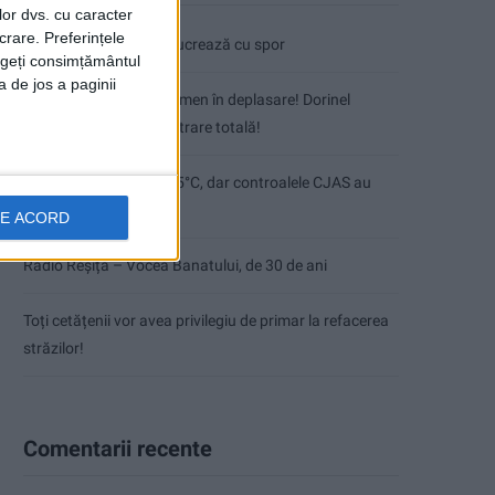
lor dvs. cu caracter
crare. Preferințele
Pe toate șantierele se lucrează cu spor
rageți consimțământul
a de jos a paginii
CSM Reșița, primul examen în deplasare! Dorinel
Munteanu cere concentrare totală!
Termometrul arăta 42,5°C, dar controalele CJAS au
fost și mai fierbinți
DE ACORD
Radio Reșița – Vocea Banatului, de 30 de ani
Toți cetățenii vor avea privilegiu de primar la refacerea
străzilor!
Comentarii recente