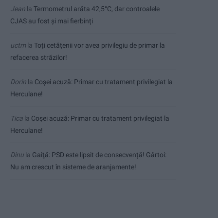
Jean
la
Termometrul arăta 42,5°C, dar controalele
CJAS au fost și mai fierbinți
uctm
la
Toți cetățenii vor avea privilegiu de primar la
refacerea străzilor!
Dorin
la
Coșei acuză: Primar cu tratament privilegiat la
Herculane!
Tica
la
Coșei acuză: Primar cu tratament privilegiat la
Herculane!
Dinu
la
Gaiţă: PSD este lipsit de consecvență! Gârtoi:
Nu am crescut în sisteme de aranjamente!