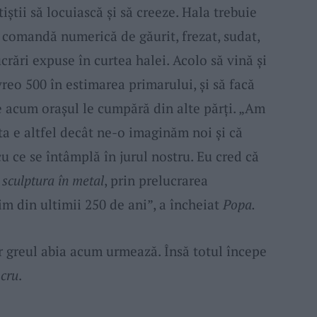
iștii să locuiască și să creeze. Hala trebuie
 comandă numerică de găurit, frezat, sudat,
crări expuse în curtea halei. Acolo să vină și
 vreo 500 în estimarea primarului, și să facă
e acum orașul le cumpără din alte părți. „Am
rta e altfel decât ne-o imaginăm noi și că
cu ce se întâmplă în jurul nostru. Eu cred că
n
sculptura în metal
, prin prelucrarea
im din ultimii 250 de ani”, a încheiat
Popa.
r greul abia acum urmează. Însă totul începe
ocru
.