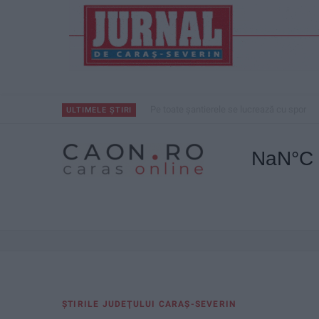
Pe toate șantierele se lucrează cu spor
ULTIMELE ȘTIRI
ŞTIRILE JUDEŢULUI CARAŞ-SEVERIN