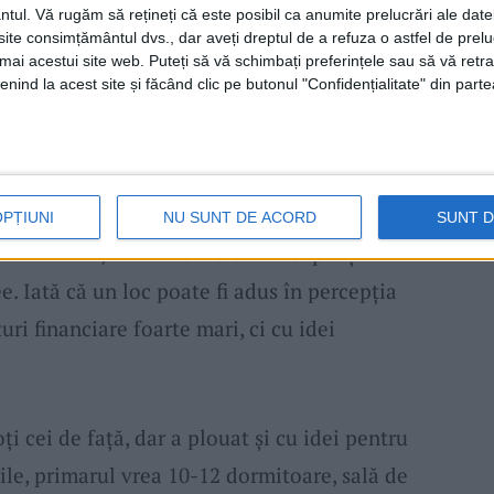
ntul.
Vă rugăm să rețineți că este posibil ca anumite prelucrări ale date
i le-au pus în operă. Recent a avut loc
te consimțământul dvs., dar aveți dreptul de a refuza o astfel de prelu
umai acestui site web. Puteți să vă schimbați preferințele sau să vă ret
ale expuse în fața halei.
nind la acest site și făcând clic pe butonul "Confidențialitate" din parte
Marcel Heroiu de la Banca Mondială vorbind
tru a schimba destine și comunități. Părea
 ce face. „Heroiu a dat un exemplu teribil.
OPȚIUNI
NU SUNT DE ACORD
SUNT 
n România, una dintre ele ar fi Săpânța.
. Iată că un loc poate fi adus în percepția
ri financiare foarte mari, ci cu idei
ți cei de față, dar a plouat și cu idei pentru
rile, primarul vrea 10-12 dormitoare, sală de