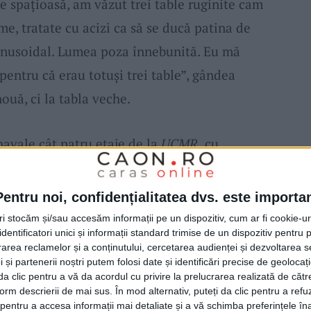
re spațioasă, am văzut trei table ruginite cam
e, tratate cu acizi ca să se ducă patina de
 sinusoidal. Lumea poza înnebunită. Eu mă
entru că erau totuși trei table”, gândea
ouă, ci la tabla veche.
navale cât patru etaje de la
UCMR,
cu
ăcuți la micron. „Dacă nu mă înșel, două mai
ătăm, ăștia paralizează”, s-a aprins beculețul
Pentru noi, confidențialitatea dvs. este importa
lick-ul:
hala Minda
să fie centru de excelență
tri stocăm și/sau accesăm informații pe un dispozitiv, cum ar fi cookie-u
dentificatori unici și informații standard trimise de un dispozitiv pentru p
ut așa! Sau, cel puțin a început.
rea reclamelor și a conținutului, cercetarea audienței și dezvoltarea ser
 și partenerii noștri putem folosi date și identificări precise de geoloca
i da clic pentru a vă da acordul cu privire la prelucrarea realizată de cătr
abără de
sculptură
cu șase artiști cărora
Popa
form descrierii de mai sus. În mod alternativ, puteți da clic pentru a refu
in
Reșița (Spalek, Plastomet)
și Arad (PAB),
entru a accesa informații mai detaliate și a vă schimba preferințele în