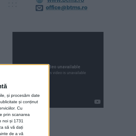
ntă
rile, și procesăm date
ublicitate și conținut
viciilor.
Cu
ție prin scanarea
e noi și 1731
za să vă dați
Articole recente
ainte de a vă