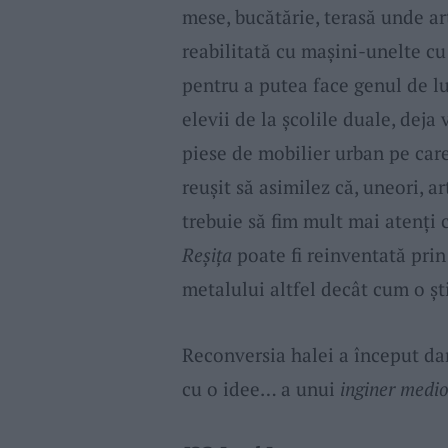
mese, bucătărie, terasă unde art
reabilitată cu mașini-unelte cu
pentru a putea face genul de lu
elevii de la școlile duale, deja
piese de mobilier urban pe car
reușit să asimilez că, uneori, a
trebuie să fim mult mai atenți 
Reșița
poate fi reinventată pri
metalului altfel decât cum o șt
Reconversia halei a început da
cu o idee… a unui
inginer medi