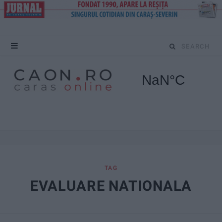
S
e
a
r
c
h
f
TAG
EVALUARE NATIONALA
o
r