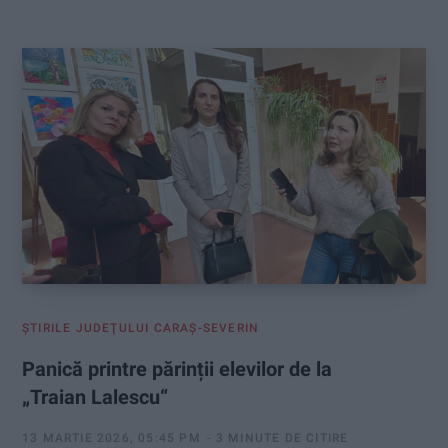
:
ŞTIRILE JUDEŢULUI CARAŞ-SEVERIN
Panică printre părinții elevilor de la
„Traian Lalescu“
13 MARTIE 2026, 05:45 PM
3 MINUTE DE CITIRE