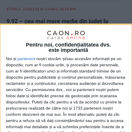
ŞTIRILE JUDEŢULUI CARAŞ-SEVERIN
9,92 – cea mai mare medie din judeţ la
Evaluarea Naţională
3 IULIE 2025, 03:15 PM
2 MINUTE DE CITIRE
Pentru noi, confidențialitatea dvs.
este importantă
CARAȘ-SEVERIN – În Caraș-Severin, înainte de contestații, cea
Noi și
parteneri
i noștri stocăm și/sau accesăm informații pe un
mai mare medie la examenul de Evaluare Națională este de
dispozitiv, cum ar fi cookie-urile, și procesăm date personale,
9,92 și a fost obținută de doi elevi de la Școala Gimnazială Nr. 7
cum ar fi identificatori unici și informații standard trimise de un
din Reșița. Cea mai mică notă este însă de 1,00!
dispozitiv pentru publicitate și conținut personalizate, măsurarea
reclamelor și a conținutului, cercetarea audienței și dezvoltarea
serviciilor.
Cu permisiunea dvs., noi și partenerii noștri putem
folosi date și identificări precise de geolocație prin scanarea
dispozitivului. Puteți da clic pentru a vă da acordul cu privire la
prelucrarea realizată de către noi și 1733 partenerii noștri
conform descrierii de mai sus. În mod alternativ, puteți da clic
pentru a refuza să vă dați consimțământul sau pentru a accesa
informații mai detaliate și a vă schimba preferințele înainte de a