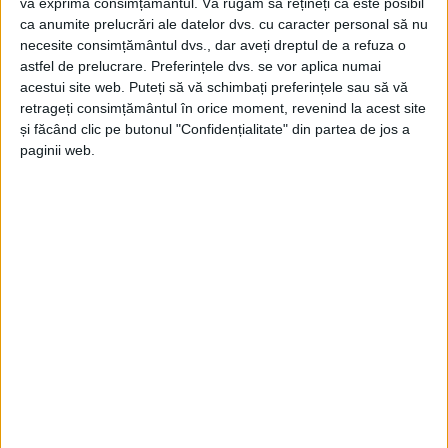
vă exprima consimțământul.
Vă rugăm să rețineți că este posibil
ca anumite prelucrări ale datelor dvs. cu caracter personal să nu
necesite consimțământul dvs., dar aveți dreptul de a refuza o
astfel de prelucrare. Preferințele dvs. se vor aplica numai
acestui site web. Puteți să vă schimbați preferințele sau să vă
retrageți consimțământul în orice moment, revenind la acest site
și făcând clic pe butonul "Confidențialitate" din partea de jos a
paginii web.
ŞTIRILE JUDEŢULUI CARAŞ-SEVERIN
Ana-Maria Dragoș, cea mai mare medie
din judeţ la Evaluarea Naţională
3 IULIE 2024, 03:14 PM
3 MINUTE DE CITIRE
CARAŞ-SEVERIN – Elevă în clasa a VIII-a B la Colegiul Naţional
„C.D.Loga“ din Caransebeş și șefă de promoție, Ana-Maria
Dragoș a obținut media 9,95!