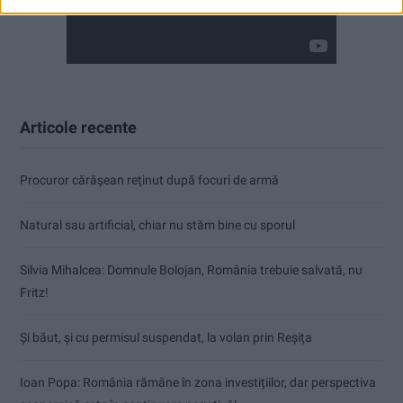
Articole recente
Procuror cărășean reținut după focuri de armă
Natural sau artificial, chiar nu stăm bine cu sporul
Silvia Mihalcea: Domnule Bolojan, România trebuie salvată, nu
Fritz!
Și băut, și cu permisul suspendat, la volan prin Reșița
Ioan Popa: România rămâne în zona investițiilor, dar perspectiva