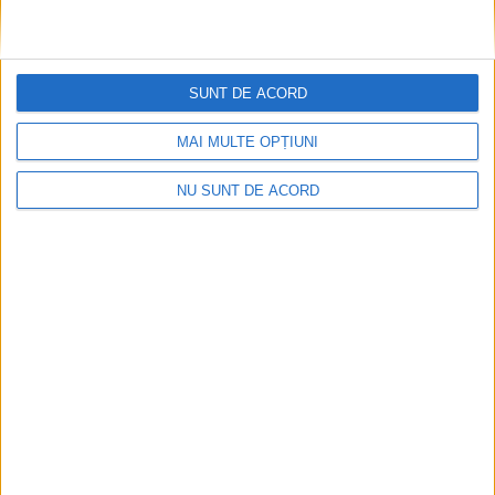
CARAŞ-SEVERIN – În urma rezolvării contestaţiilor la examenul
de Evaluare Naţională, în judeţul Caraş-Severin rata de
promovare este de 65,8%!
SUNT DE ACORD
MAI MULTE OPȚIUNI
NU SUNT DE ACORD
ŞTIRILE JUDEŢULUI CARAŞ-SEVERIN