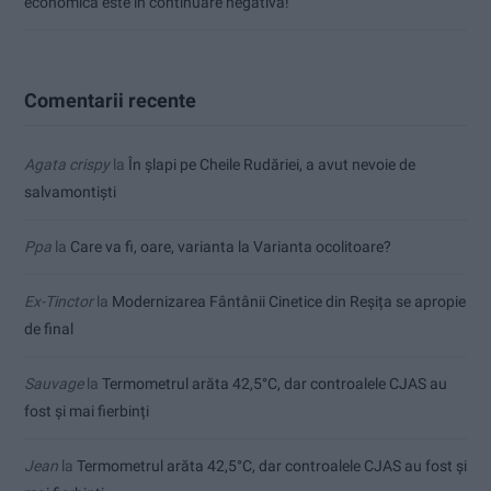
economică este în continuare negativă!
Comentarii recente
Agata crispy
la
În șlapi pe Cheile Rudăriei, a avut nevoie de
salvamontiști
Ppa
la
Care va fi, oare, varianta la Varianta ocolitoare?
Ex-Tinctor
la
Modernizarea Fântânii Cinetice din Reșița se apropie
de final
Sauvage
la
Termometrul arăta 42,5°C, dar controalele CJAS au
fost și mai fierbinți
Jean
la
Termometrul arăta 42,5°C, dar controalele CJAS au fost și