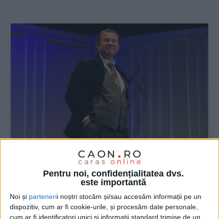
:
ŞTIRILE JUDEŢULUI CARAŞ-SEVERIN
Pentru noi, confidențialitatea dvs.
… ESCU (Pavel Bartoș) la New Wave
este importantă
2024
Noi și
parteneri
i noștri stocăm și/sau accesăm informații pe un
dispozitiv, cum ar fi cookie-urile, și procesăm date personale,
23 IUNIE 2024, 08:55 AM
2 MINUTE DE CITIRE
cum ar fi identificatori unici și informații standard trimise de un