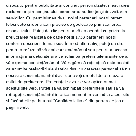
dispozitiv pentru publicitate și conținut personalizate, măsurarea
REȘIȚA – Cortina va cădea în această seară pentru cea de-a IV-
reclamelor și a conținutului, cercetarea audienței și dezvoltarea
a ediție a Festivalului Internațional de Teatru „New Wave“ de la
serviciilor.
Cu permisiunea dvs., noi și partenerii noștri putem
Reșița. Dar nu înainte ca în spectacolul «…Escu», de la ora
folosi date și identificări precise de geolocație prin scanarea
19:00, Decebal Necșulescu, jucat de Pavel Bartoș, să
dispozitivului. Puteți da clic pentru a vă da acordul cu privire la
prelucrarea realizată de către noi și 1733 partenerii noștri
reamintească/confirme publicului, de pe scena Teatrului de
conform descrierii de mai sus. În mod alternativ, puteți da clic
Vest, că „Politica e ca moda! Evoluează, se schimbă, se preface.
pentru a refuza să vă dați consimțământul sau pentru a accesa
Și, după cum modei îi ești fidel schimbând-o, tot așa fidelitatea
informații mai detaliate și a vă schimba preferințele înainte de a
în politică nu e decât o nesfârșită serie de adultere!“
vă exprima consimțământul.
Vă rugăm să rețineți că este posibil
ca anumite prelucrări ale datelor dvs. cu caracter personal să nu
necesite consimțământul dvs., dar aveți dreptul de a refuza o
astfel de prelucrare. Preferințele dvs. se vor aplica numai
acestui site web. Puteți să vă schimbați preferințele sau să vă
retrageți consimțământul în orice moment, revenind la acest site
și făcând clic pe butonul "Confidențialitate" din partea de jos a
paginii web.