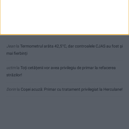
Ex-Tinctor
la
Modernizarea Fântânii Cinetice din Reșița se apropie
de final
Sauvage
la
Termometrul arăta 42,5°C, dar controalele CJAS au
fost și mai fierbinți
Jean
la
Termometrul arăta 42,5°C, dar controalele CJAS au fost și
mai fierbinți
uctm
la
Toți cetățenii vor avea privilegiu de primar la refacerea
străzilor!
Dorin
la
Coșei acuză: Primar cu tratament privilegiat la Herculane!