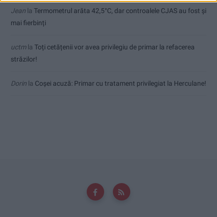
Jean
la
Termometrul arăta 42,5°C, dar controalele CJAS au fost și
mai fierbinți
uctm
la
Toți cetățenii vor avea privilegiu de primar la refacerea
străzilor!
Dorin
la
Coșei acuză: Primar cu tratament privilegiat la Herculane!