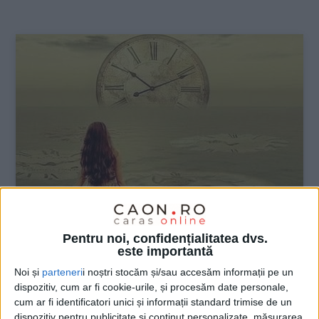
:
Pentru noi, confidențialitatea dvs.
ŞTIRILE JUDEŢULUI CARAŞ-SEVERIN
este importantă
Târziu, uneori prea târziu ne amintim de
Noi și
parteneri
i noștri stocăm și/sau accesăm informații pe un
noi…
dispozitiv, cum ar fi cookie-urile, și procesăm date personale,
cum ar fi identificatori unici și informații standard trimise de un
dispozitiv pentru publicitate și conținut personalizate, măsurarea
25 AUGUST 2024, 04:10 PM
4 MINUTE DE CITIRE