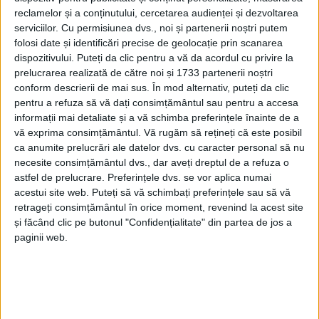
reclamelor și a conținutului, cercetarea audienței și dezvoltarea
REȘIȚA – Încă mai există momente și oameni care mă fac să
serviciilor.
Cu permisiunea dvs., noi și partenerii noștri putem
folosi date și identificări precise de geolocație prin scanarea
îmi reamintesc că orice funcţie ai avea, oricâţi bani deţii, nu ai
dispozitivului. Puteți da clic pentru a vă da acordul cu privire la
cum să cumperi bunul simţ, zâmbetul curat al persoanei dragi,
prelucrarea realizată de către noi și 1733 partenerii noștri
tinereţea, sănătatea, vremea frumoasă, prietenii adevăraţi,
conform descrierii de mai sus. În mod alternativ, puteți da clic
dragostea reală, bunătatea, demnitatea, liniştea din suflet,
pentru a refuza să vă dați consimțământul sau pentru a accesa
inteligenţa, bucuria, recunoştinţa, curajul, o clipă de viaţă în
informații mai detaliate și a vă schimba preferințele înainte de a
plus, încrederea, iertarea, nemurirea, o rază de soare…
vă exprima consimțământul.
Vă rugăm să rețineți că este posibil
ca anumite prelucrări ale datelor dvs. cu caracter personal să nu
necesite consimțământul dvs., dar aveți dreptul de a refuza o
astfel de prelucrare. Preferințele dvs. se vor aplica numai
acestui site web. Puteți să vă schimbați preferințele sau să vă
retrageți consimțământul în orice moment, revenind la acest site
și făcând clic pe butonul "Confidențialitate" din partea de jos a
paginii web.