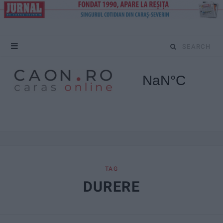
S
e
a
r
c
h
f
TAG
DURERE
o
r