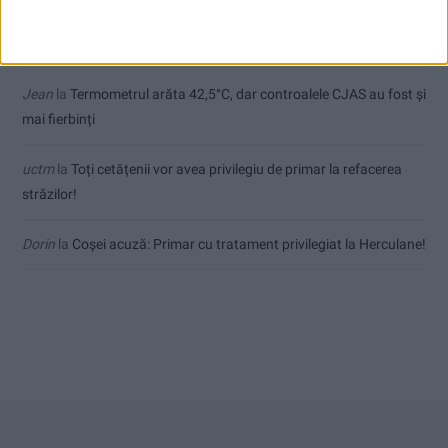
Sauvage
la
Termometrul arăta 42,5°C, dar controalele CJAS au
fost și mai fierbinți
Jean
la
Termometrul arăta 42,5°C, dar controalele CJAS au fost și
mai fierbinți
uctm
la
Toți cetățenii vor avea privilegiu de primar la refacerea
străzilor!
Dorin
la
Coșei acuză: Primar cu tratament privilegiat la Herculane!