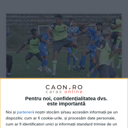
:
SPORT
Pentru noi, confidențialitatea dvs.
este importantă
În pas de defilare spre Liga 2! CSM
Noi și
parteneri
i noștri stocăm și/sau accesăm informații pe un
Reșița a învins principala
dispozitiv, cum ar fi cookie-urile, și procesăm date personale,
contracandidată!
cum ar fi identificatori unici și informații standard trimise de un