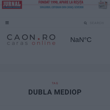
S
e
a
r
c
h
f
TAG
DUBLA MEDIOP
o
r