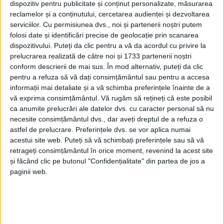
dispozitiv pentru publicitate și conținut personalizate, măsurarea
17 SEPTEMBRIE 2021, 07:28 PM
2 MINUTE DE CITIRE
reclamelor și a conținutului, cercetarea audienței și dezvoltarea
serviciilor.
Cu permisiunea dvs., noi și partenerii noștri putem
REȘIȚA – CSM Reșița s-a impus vineri, 17 septembrie, în
folosi date și identificări precise de geolocație prin scanarea
deplasare, scor 2-0, cu CSM Deva, în etapa a IV-a a Ligii 3, Seria
dispozitivului. Puteți da clic pentru a vă da acordul cu privire la
a VII-a. Mediop a fost din nou decisiv, reușind o dublă, iar Reșița
prelucrarea realizată de către noi și 1733 partenerii noștri
i-a administrat astfel prima înfrângere echipei din Deva,
conform descrierii de mai sus. În mod alternativ, puteți da clic
principala contracandidată a rosso-nerilor pentru primul loc din
pentru a refuza să vă dați consimțământul sau pentru a accesa
serie!
informații mai detaliate și a vă schimba preferințele înainte de a
vă exprima consimțământul.
Vă rugăm să rețineți că este posibil
ca anumite prelucrări ale datelor dvs. cu caracter personal să nu
necesite consimțământul dvs., dar aveți dreptul de a refuza o
astfel de prelucrare. Preferințele dvs. se vor aplica numai
acestui site web. Puteți să vă schimbați preferințele sau să vă
retrageți consimțământul în orice moment, revenind la acest site
și făcând clic pe butonul "Confidențialitate" din partea de jos a
paginii web.