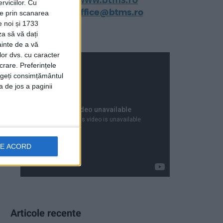
viciilor.
Cu
ție prin scanarea
e noi și 1733
za să vă dați
ainte de a vă
lor dvs. cu caracter
crare. Preferințele
rageți consimțământul
a de jos a paginii
DE ACORD
Articole recente