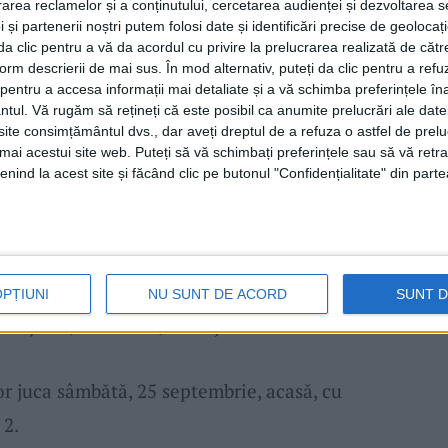
rea reclamelor și a conținutului, cercetarea audienței și dezvoltarea ser
de-a noastră, o echipă foarte solidă și
 și partenerii noștri putem folosi date și identificări precise de geoloca
i da clic pentru a vă da acordul cu privire la prelucrarea realizată de cătr
d că a fost o victorie meritată, am controlat
form descrierii de mai sus. În mod alternativ, puteți da clic pentru a refu
oluri marcate, am avut încă două situații
entru a accesa informații mai detaliate și a vă schimba preferințele în
ntul.
Vă rugăm să rețineți că este posibil ca anumite prelucrări ale date
oc consistent și îmi felicit jucătorii pentru
te consimțământul dvs., dar aveți dreptul de a refuza o astfel de prelu
ucat cum trebuie acest meci. Urmează un joc
umai acestui site web. Puteți să vă schimbați preferințele sau să vă ret
nind la acest site și făcând clic pe butonul "Confidențialitate" din parte
 trebuie să-l câștigăm. Trebuie să legăm
a prima poziție”, a declarat
Dan Alexa,
Reșița: Micu, Fota, Rimovecz, Ion, Bărboianu,
u, Vasluian, Ndiaye. Rezerve: Zimmermann,
OPȚIUNI
NU SUNT DE ACORD
SUNT 
Breșneni, Ciubotaru, Sima și Stăiculescu.
vor juca sâmbătă, 25 septembrie, acasă, cu
 2.