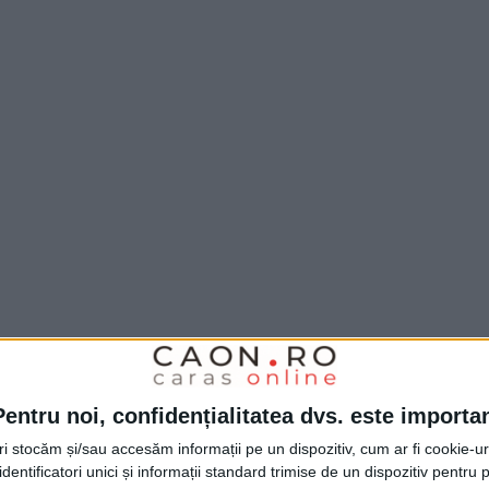
ită de
Dan Alexa
, Deva nu primise niciun gol.
 devine lider în clasament, cu maximum de
Pentru noi, confidențialitatea dvs. este importa
ri.
tri stocăm și/sau accesăm informații pe un dispozitiv, cum ar fi cookie-u
dentificatori unici și informații standard trimise de un dispozitiv pentru p