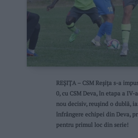
REȘIȚA – CSM Reșița s-a impus v
0, cu CSM Deva, în etapa a IV-a 
nou decisiv, reușind o dublă, ia
înfrângere echipei din Deva, p
pentru primul loc din serie!