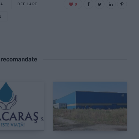
XA
DEFILARE
0
E
e recomandate