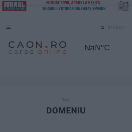
S
e
a
r
c
h
f
TAG
DOMENIU
o
r