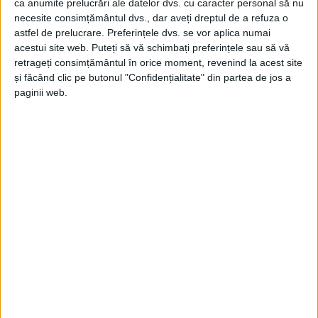
Popa și Hurduzeu, mână în mână
ca anumite prelucrări ale datelor dvs. cu caracter personal să nu
necesite consimțământul dvs., dar aveți dreptul de a refuza o
pentru Semenic
astfel de prelucrare. Preferințele dvs. se vor aplica numai
acestui site web. Puteți să vă schimbați preferințele sau să vă
4 DECEMBRIE 2024, 10:01 AM
2 MINUTE DE CITIRE
retrageți consimțământul în orice moment, revenind la acest site
și făcând clic pe butonul "Confidențialitate" din partea de jos a
CARAȘ-SEVERIN – Șeful administrativului reșițean spune că,
paginii web.
împreună cu șeful județului, va identifica soluții pentru
finanțarea unei diferențe de 7-10 milioane de euro, bani
necesari pentru implementarea în întregime a proiectului!