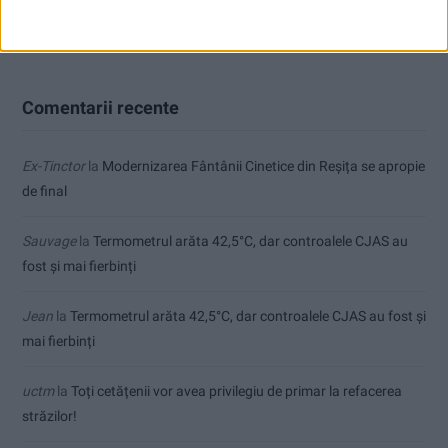
Care va fi, oare, varianta la Varianta ocolitoare?
Comentarii recente
Ex-Tinctor
la
Modernizarea Fântânii Cinetice din Reșița se apropie
de final
Sauvage
la
Termometrul arăta 42,5°C, dar controalele CJAS au
fost și mai fierbinți
Jean
la
Termometrul arăta 42,5°C, dar controalele CJAS au fost și
mai fierbinți
uctm
la
Toți cetățenii vor avea privilegiu de primar la refacerea
străzilor!