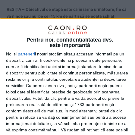
REȘIȚA – Obiectivul de etapă este ca în iarna următoare, fie că
va ninge sau nu, pe cei 15 km de pârtii să se poată schia!
Pentru noi, confidențialitatea dvs.
este importantă
Noi și
parteneri
i noștri stocăm și/sau accesăm informații pe un
dispozitiv, cum ar fi cookie-urile, și procesăm date personale,
cum ar fi identificatori unici și informații standard trimise de un
dispozitiv pentru publicitate și conținut personalizate, măsurarea
reclamelor și a conținutului, cercetarea audienței și dezvoltarea
serviciilor.
Cu permisiunea dvs., noi și partenerii noștri putem
folosi date și identificări precise de geolocație prin scanarea
dispozitivului. Puteți da clic pentru a vă da acordul cu privire la
prelucrarea realizată de către noi și 1733 partenerii noștri
conform descrierii de mai sus. În mod alternativ, puteți da clic
pentru a refuza să vă dați consimțământul sau pentru a accesa
informații mai detaliate și a vă schimba preferințele înainte de a
ŞTIRILE JUDEŢULUI CARAŞ-SEVERIN
vă exprima consimțământul.
Vă rugăm să rețineți că este posibil