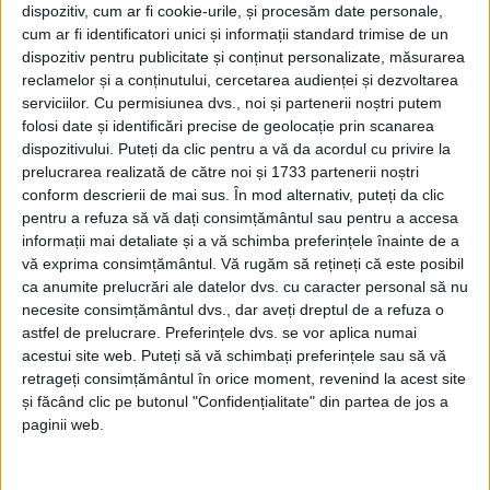
dispozitiv, cum ar fi cookie-urile, și procesăm date personale,
ADI-ul a funcționat, pe hârtie, de la final de 2021, iar
cum ar fi identificatori unici și informații standard trimise de un
dispozitiv pentru publicitate și conținut personalizate, măsurarea
acum, la final de 2025, n-a produs nimic, decât
reclamelor și a conținutului, cercetarea audienței și dezvoltarea
cheltuieli. Bunele intenții de păstrare a ADI-ului care
serviciilor.
Cu permisiunea dvs., noi și partenerii noștri putem
folosi date și identificări precise de geolocație prin scanarea
doar consumă s-au confruntat cu cele care au dorit
dispozitivului. Puteți da clic pentru a vă da acordul cu privire la
să economisească, mai ales în actuala criză.
prelucrarea realizată de către noi și 1733 partenerii noștri
conform descrierii de mai sus. În mod alternativ, puteți da clic
pentru a refuza să vă dați consimțământul sau pentru a accesa
În 2022, din ADI făceau parte
Consiliul Județean
, care
informații mai detaliate și a vă schimba preferințele înainte de a
contribuia cu 100.000 de lei anual, și
comunele Zăvoi
vă exprima consimțământul.
Vă rugăm să rețineți că este posibil
ca anumite prelucrări ale datelor dvs. cu caracter personal să nu
și Obreja
, cu o cotizație anuală de 7.000, respectiv
necesite consimțământul dvs., dar aveți dreptul de a refuza o
5.000 de lei. Ulterior,
Obreja
a ieșit și a intrat
astfel de prelucrare. Preferințele dvs. se vor aplica numai
acestui site web. Puteți să vă schimbați preferințele sau să vă
Caransebeșul.
Din lipsa unei activități reale, a fost
retrageți consimțământul în orice moment, revenind la acest site
stopată și plata contribuțiilor aferente anului 2024 și
și făcând clic pe butonul "Confidențialitate" din partea de jos a
2025. Iar
Flavius Fiștea (foto, în picioare-n.r.), șeful
paginii web.
Achizițiilor
de la județ, care este și președintele ADI