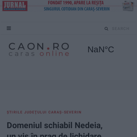
S
e
a
r
c
h
f
ŞTIRILE JUDEŢULUI CARAŞ-SEVERIN
o
Domeniul schiabil Nedeia,
r
un vis în prag de lichidare