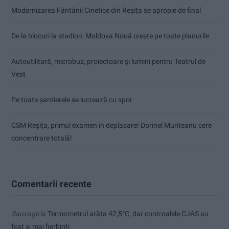
Modernizarea Fântânii Cinetice din Reșița se apropie de final
De la blocuri la stadion: Moldova Nouă crește pe toate planurile
Autoutilitară, microbuz, proiectoare și lumini pentru Teatrul de
Vest
Pe toate șantierele se lucrează cu spor
CSM Reșița, primul examen în deplasare! Dorinel Munteanu cere
concentrare totală!
Comentarii recente
Sauvage
la
Termometrul arăta 42,5°C, dar controalele CJAS au
fost și mai fierbinți