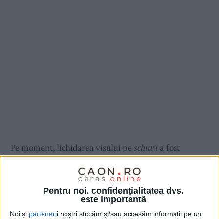
Pe moment, lichidarea visului pe
schiuri
a fost
suspendată pentru o lună, după ce subiectul a încins
spiritele în Consiliul Județean. De ce s-ar dori
lichidarea? Pentru că deocamdată
ADI Banatul Alpin
Pentru noi, confidențialitatea dvs.
este importantă
Nedeia
schiază între costuri inutile și zero activitate.
Noi și
parteneri
i noștri stocăm și/sau accesăm informații pe un