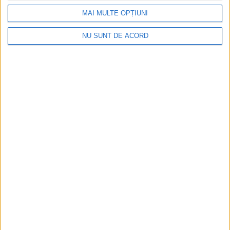
JCS-Antoniu Mocanu
MAI MULTE OPȚIUNI
NU SUNT DE ACORD
ADI BANATUL ALPIN
CARAS SEVERIN
DOMENIU SCHIABIL
HURDUZEU
LICHIDARE
MUNTELE MIC
NEDEIA
PROIECT
TARCU
0