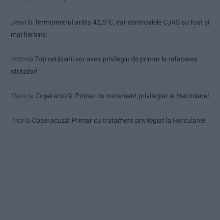
Jean
la
Termometrul arăta 42,5°C, dar controalele CJAS au fost și
mai fierbinți
uctm
la
Toți cetățenii vor avea privilegiu de primar la refacerea
străzilor!
Dorin
la
Coșei acuză: Primar cu tratament privilegiat la Herculane!
Tica
la
Coșei acuză: Primar cu tratament privilegiat la Herculane!