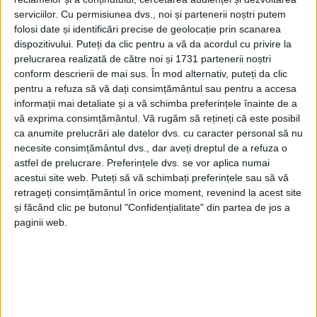
SEMENIC – Ne referim la tronsonul de drum din DJ 582E spre
serviciilor.
Cu permisiunea dvs., noi și partenerii noștri putem
stațiunea montană, care urmează să fie redeschis circulației
folosi date și identificări precise de geolocație prin scanarea
atunci când vremea și activitățile de deszăpezire vor permite!
dispozitivului. Puteți da clic pentru a vă da acordul cu privire la
prelucrarea realizată de către noi și 1731 partenerii noștri
conform descrierii de mai sus. În mod alternativ, puteți da clic
pentru a refuza să vă dați consimțământul sau pentru a accesa
informații mai detaliate și a vă schimba preferințele înainte de a
vă exprima consimțământul.
Vă rugăm să rețineți că este posibil
ca anumite prelucrări ale datelor dvs. cu caracter personal să nu
necesite consimțământul dvs., dar aveți dreptul de a refuza o
astfel de prelucrare. Preferințele dvs. se vor aplica numai
acestui site web. Puteți să vă schimbați preferințele sau să vă
retrageți consimțământul în orice moment, revenind la acest site
și făcând clic pe butonul "Confidențialitate" din partea de jos a
paginii web.
ŞTIRILE JUDEŢULUI CARAŞ-SEVERIN
VIDEO! Se toarnă asfalt pe drumul