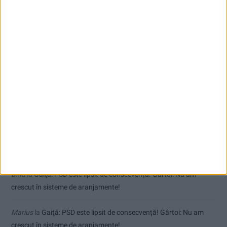
Polițist cu brățară de monitorizare la picior! Urmărit penal pentru
abuz în serviciu și hărțuire!
VIDEO! Noi incendii de proporții la Lindenfeld și Valea Bolvașnița
Comentarii recente
Ppa
la
Coșei acuză: Primar cu tratament privilegiat la Herculane!
Tica
la
Coșei acuză: Primar cu tratament privilegiat la Herculane!
Dinu
la
Gaiţă: PSD este lipsit de consecvență! Gârtoi: Nu am
crescut în sisteme de aranjamente!
Marius
la
Gaiţă: PSD este lipsit de consecvență! Gârtoi: Nu am
crescut în sisteme de aranjamente!