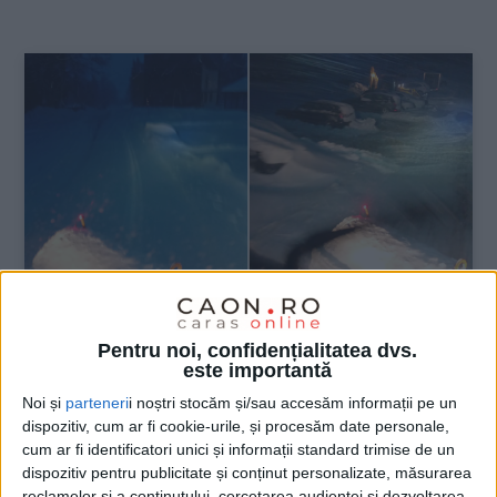
:
Pentru noi, confidențialitatea dvs.
ŞTIRILE JUDEŢULUI CARAŞ-SEVERIN
este importantă
Noi și
parteneri
i noștri stocăm și/sau accesăm informații pe un
Drumul Prislop-Semenic a fost închis
dispozitiv, cum ar fi cookie-urile, și procesăm date personale,
cum ar fi identificatori unici și informații standard trimise de un
5 IANUARIE 2026, 01:49 PM
1 MINUT DE CITIRE
dispozitiv pentru publicitate și conținut personalizate, măsurarea
reclamelor și a conținutului, cercetarea audienței și dezvoltarea