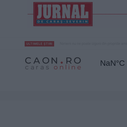
Nimeni nu ne poate izgoni din propriile amin
ULTIMELE ȘTIRI