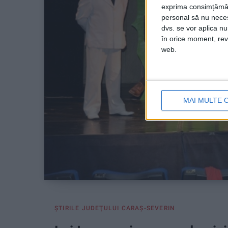
exprima consimțămâ
personal să nu necesi
dvs. se vor aplica n
în orice moment, reve
web.
MAI MULTE 
ŞTIRILE JUDEŢULUI CARAŞ-SEVERIN