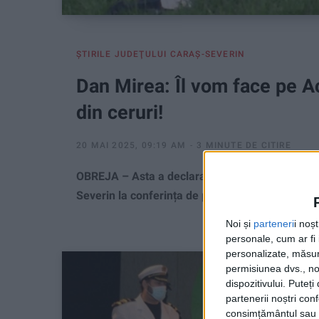
ŞTIRILE JUDEŢULUI CARAŞ-SEVERIN
Dan Mirea: Îl vom face pe 
din ceruri!
20 MAI 2025, 09:19 AM
3 MINUTE DE CITIRE
OBREJA – Asta a declarat managerul interimar a
Severin la conferința de presă dedicată Festiva
Noi și
parteneri
i noș
personale, cum ar fi i
personalizate, măsura
permisiunea dvs., noi
dispozitivului. Puteț
partenerii noștri con
consimțământul sau p