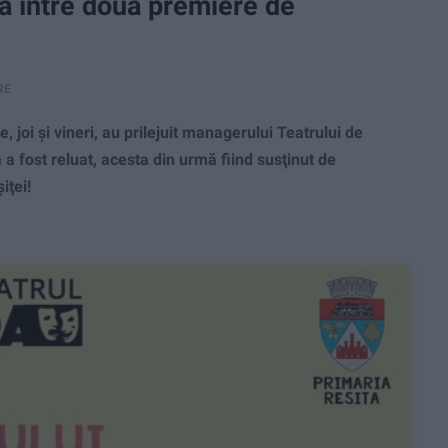
ia între două premiere de
RE
 joi şi vineri, au prilejuit managerului Teatrului de
a fost reluat, acesta din urmă fiind susţinut de
iţei!