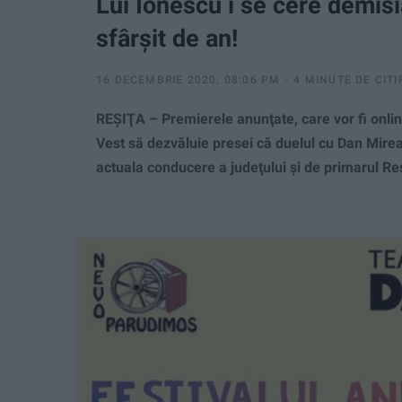
Lui Ionescu i se cere demis
sfârşit de an!
16 DECEMBRIE 2020, 08:06 PM
4 MINUTE DE CITI
REŞIŢA – Premierele anunţate, care vor fi online,
Vest să dezvăluie presei că duelul cu Dan Mirea 
actuala conducere a judeţului şi de primarul Reş