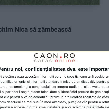
Achim Nica să zâmbească
l Centrului Județean de Cultură și Artă Caraș-
lului Național Concurs ”Achim Nica”!
Pentru noi, confidențialitatea dvs. este importa
tri stocăm și/sau accesăm informații pe un dispozitiv, cum ar fi cookie-u
dentificatori unici și informații standard trimise de un dispozitiv pentru p
rea reclamelor și a conținutului, cercetarea audienței și dezvoltarea ser
 și partenerii noștri putem folosi date și identificări precise de geoloca
i da clic pentru a vă da acordul cu privire la prelucrarea realizată de cătr
form descrierii de mai sus. În mod alternativ, puteți da clic pentru a refu
entru a accesa informații mai detaliate și a vă schimba preferințele în