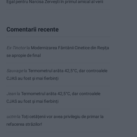
Egal pentru Narcisa Zervești în primul amical al verii
Comentarii recente
Ex-Tinctor
la
Modernizarea Fântânii Cinetice din Reșița
se apropie de final
Sauvage
la
Termometrul arăta 42,5°C, dar controalele
CJAS au fost și mai fierbinți
Jean
la
Termometrul arăta 42,5°C, dar controalele
CJAS au fost și mai fierbinți
uctm
la
Toți cetățenii vor avea privilegiu de primar la
refacerea străzilor!