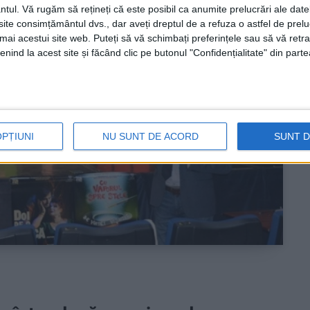
ntul.
Vă rugăm să rețineți că este posibil ca anumite prelucrări ale date
te consimțământul dvs., dar aveți dreptul de a refuza o astfel de prelu
umai acestui site web. Puteți să vă schimbați preferințele sau să vă ret
nind la acest site și făcând clic pe butonul "Confidențialitate" din parte
OPȚIUNI
NU SUNT DE ACORD
SUNT 