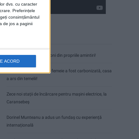
lor dvs. cu caracter
crare. Preferințele
rageți consimțământul
a de jos a paginii
Articole recente
Nimeni nu ne poate izgoni din propriile amintiri!
DE ACORD
Tragedie la Dalboşeț! O femeie a fost carbonizată, casa
a ars din temelii!
Zece noi stații de încărcare pentru mașini electrice, la
Caransebeș
Dorinel Munteanu a adus un fundaș cu experiență
internațională