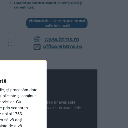
ntă
rile, și procesăm date
ublicitate și conținut
viciilor.
Cu
ție prin scanarea
e noi și 1733
za să vă dați
ainte de a vă