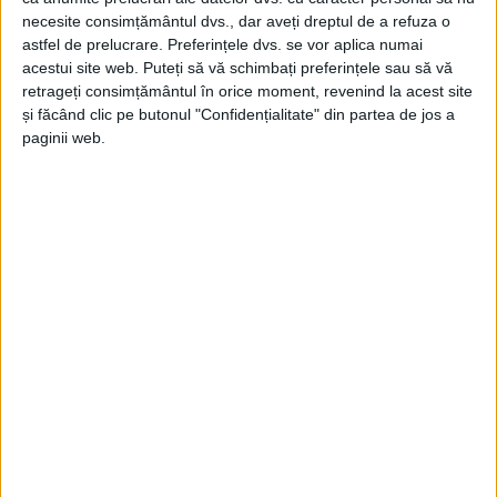
necesite consimțământul dvs., dar aveți dreptul de a refuza o
astfel de prelucrare. Preferințele dvs. se vor aplica numai
acestui site web. Puteți să vă schimbați preferințele sau să vă
retrageți consimțământul în orice moment, revenind la acest site
și făcând clic pe butonul "Confidențialitate" din partea de jos a
paginii web.
ŞTIRILE JUDEŢULUI CARAŞ-SEVERIN
Dascălii, ajutaţi să prevină consumul de
droguri în școli
15 MARTIE 2025, 09:30 AM
2 MINUTE DE CITIRE
BOCȘA – Casa Corpului Didactic Caraș-Severin continuă
activitățile de formare în domeniul prevenției consumului de
droguri, organizând în această perioadă programul „Elemente
de bază în prevenirea și combaterea consumului de droguri“!