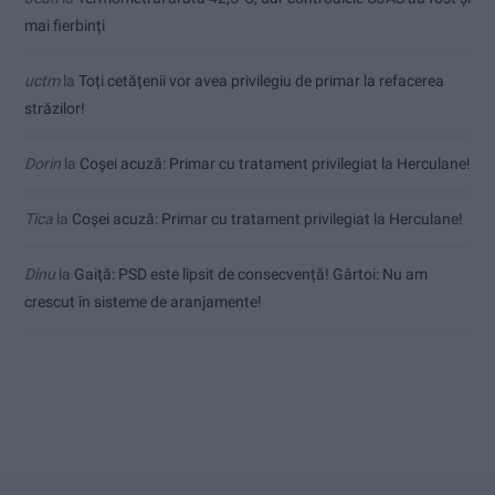
mai fierbinți
uctm
la
Toți cetățenii vor avea privilegiu de primar la refacerea
străzilor!
Dorin
la
Coșei acuză: Primar cu tratament privilegiat la Herculane!
Tica
la
Coșei acuză: Primar cu tratament privilegiat la Herculane!
Dinu
la
Gaiţă: PSD este lipsit de consecvență! Gârtoi: Nu am
crescut în sisteme de aranjamente!