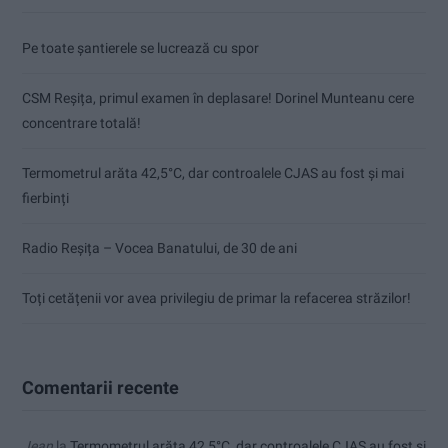
Pe toate șantierele se lucrează cu spor
CSM Reșița, primul examen în deplasare! Dorinel Munteanu cere
concentrare totală!
Termometrul arăta 42,5°C, dar controalele CJAS au fost și mai
fierbinți
Radio Reșița – Vocea Banatului, de 30 de ani
Toți cetățenii vor avea privilegiu de primar la refacerea străzilor!
Comentarii recente
Jean
la
Termometrul arăta 42,5°C, dar controalele CJAS au fost și