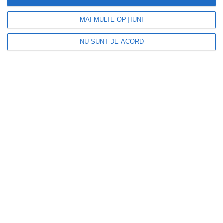
REȘIȚA – Cadrele didactice din Reșița au participat la cursuri
MAI MULTE OPȚIUNI
de formare de 5 zile în Belgia, Spania și Franța!
NU SUNT DE ACORD
ŞTIRILE JUDEŢULUI CARAŞ-SEVERIN
Sute de cărășeni au ales recalificarea