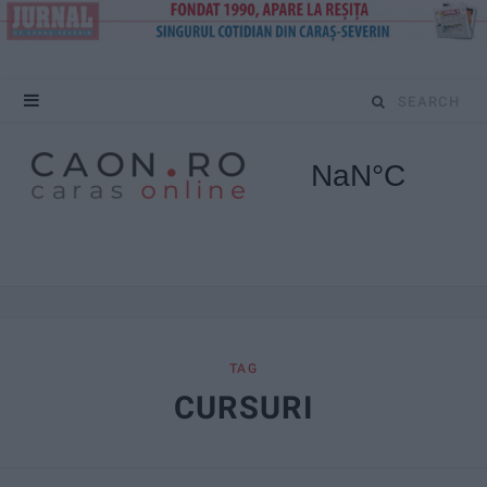
S
e
a
r
c
h
f
TAG
CURSURI
o
r