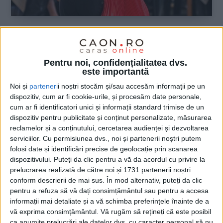
SPORT
Dansul sportiv ajunge mai aproape de
Pentru noi, confidențialitatea dvs.
copiii din Carașova prin Mystic Reșița
este importantă
Noi și
parteneri
i noștri stocăm și/sau accesăm informații pe un
24 MAI 2026, 08:34 AM
1 MINUT DE CITIRE
dispozitiv, cum ar fi cookie-urile, și procesăm date personale,
cum ar fi identificatori unici și informații standard trimise de un
CARAȘ-SEVERIN – Primăria Carașova susține dezvoltarea
dispozitiv pentru publicitate și conținut personalizate, măsurarea
activităților sportive dedicate copiilor și tinerilor din comună
reclamelor și a conținutului, cercetarea audienței și dezvoltarea
prin organizarea unor cursuri de dans sportiv chiar în localitate,
serviciilor.
Cu permisiunea dvs., noi și partenerii noștri putem
în colaborare cu clubul Mystic Reșița!
folosi date și identificări precise de geolocație prin scanarea
dispozitivului. Puteți da clic pentru a vă da acordul cu privire la
prelucrarea realizată de către noi și 1731 partenerii noștri
conform descrierii de mai sus. În mod alternativ, puteți da clic
pentru a refuza să vă dați consimțământul sau pentru a accesa
informații mai detaliate și a vă schimba preferințele înainte de a
vă exprima consimțământul.
Vă rugăm să rețineți că este posibil
ca anumite prelucrări ale datelor dvs. cu caracter personal să nu