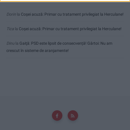
Dorin
la
Coșei acuză: Primar cu tratament privilegiat la Herculane!
Tica
la
Coșei acuză: Primar cu tratament privilegiat la Herculane!
Dinu
la
Gaiţă: PSD este lipsit de consecvență! Gârtoi: Nu am
crescut în sisteme de aranjamente!