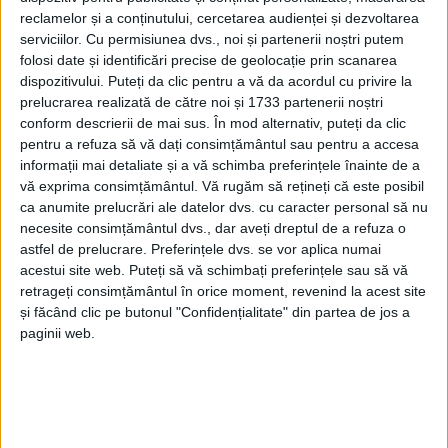
REȘIȚA – Studenții care urmează cursurile la Universitatea
reclamelor și a conținutului, cercetarea audienței și dezvoltarea
Babeș-Bolyai din Reșița au demonstrat la finalul săptămânii
serviciilor.
Cu permisiunea dvs., noi și partenerii noștri putem
trecute că se pricep și la fotbal, la Students Cup-CCS!
folosi date și identificări precise de geolocație prin scanarea
dispozitivului. Puteți da clic pentru a vă da acordul cu privire la
prelucrarea realizată de către noi și 1733 partenerii noștri
conform descrierii de mai sus. În mod alternativ, puteți da clic
pentru a refuza să vă dați consimțământul sau pentru a accesa
informații mai detaliate și a vă schimba preferințele înainte de a
vă exprima consimțământul.
Vă rugăm să rețineți că este posibil
ca anumite prelucrări ale datelor dvs. cu caracter personal să nu
necesite consimțământul dvs., dar aveți dreptul de a refuza o
astfel de prelucrare. Preferințele dvs. se vor aplica numai
acestui site web. Puteți să vă schimbați preferințele sau să vă
retrageți consimțământul în orice moment, revenind la acest site
și făcând clic pe butonul "Confidențialitate" din partea de jos a
paginii web.
SPORT
Handbalul spectacol revine în Sala