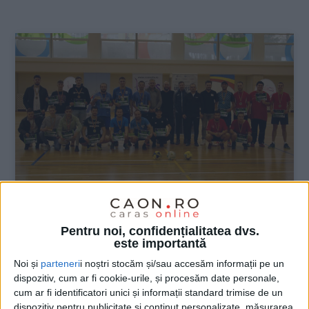
:
SPORT
Pentru noi, confidențialitatea dvs.
este importantă
Studenții de la UBB Reșița știu și fotbal
Noi și
parteneri
i noștri stocăm și/sau accesăm informații pe un
dispozitiv, cum ar fi cookie-urile, și procesăm date personale,
21 NOIEMBRIE 2022, 10:33 AM
3 MINUTE DE CITIRE
cum ar fi identificatori unici și informații standard trimise de un
dispozitiv pentru publicitate și conținut personalizate, măsurarea