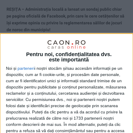
REȘIȚA – Administrația locală a lansat un sondaj public chiar
pe pagina oficială de Facebook, prin care le cere cetățenilor să
își exprime opinia cu privire la reglementarea sălilor de jocuri
de noroc din municipiu!
Pentru noi, confidențialitatea dvs.
este importantă
Noi și
parteneri
i noștri stocăm și/sau accesăm informații pe un
dispozitiv, cum ar fi cookie-urile, și procesăm date personale,
cum ar fi identificatori unici și informații standard trimise de un
dispozitiv pentru publicitate și conținut personalizate, măsurarea
reclamelor și a conținutului, cercetarea audienței și dezvoltarea
serviciilor.
Cu permisiunea dvs., noi și partenerii noștri putem
folosi date și identificări precise de geolocație prin scanarea
dispozitivului. Puteți da clic pentru a vă da acordul cu privire la
prelucrarea realizată de către noi și 1733 partenerii noștri
conform descrierii de mai sus. În mod alternativ, puteți da clic
pentru a refuza să vă dați consimțământul sau pentru a accesa