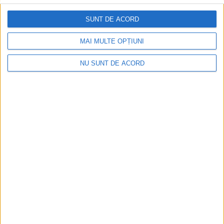
SUNT DE ACORD
Arhive
MAI MULTE OPȚIUNI
NU SUNT DE ACORD
A
r
h
i
v
e