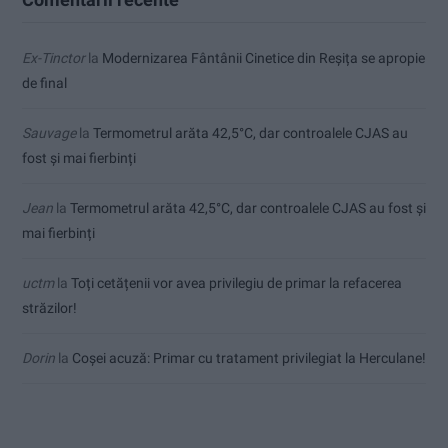
Ex-Tinctor
la
Modernizarea Fântânii Cinetice din Reșița se apropie
de final
Sauvage
la
Termometrul arăta 42,5°C, dar controalele CJAS au
fost și mai fierbinți
Jean
la
Termometrul arăta 42,5°C, dar controalele CJAS au fost și
mai fierbinți
uctm
la
Toți cetățenii vor avea privilegiu de primar la refacerea
străzilor!
Dorin
la
Coșei acuză: Primar cu tratament privilegiat la Herculane!