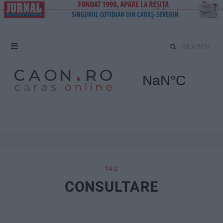
S
e
a
r
c
h
f
TAG
CONSULTARE
o
r