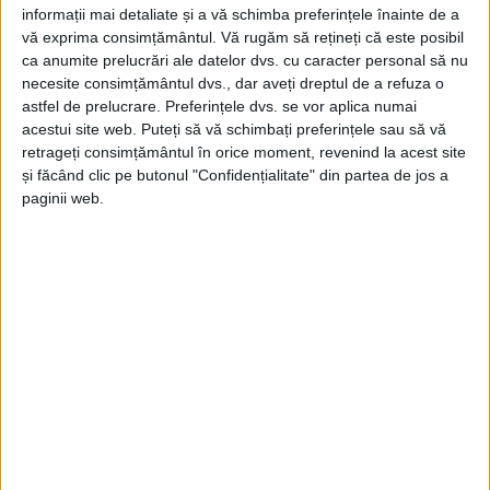
informații mai detaliate și a vă schimba preferințele înainte de a
ŞTIRILE JUDEŢULUI CARAŞ-SEVERIN
vă exprima consimțământul.
Vă rugăm să rețineți că este posibil
ca anumite prelucrări ale datelor dvs. cu caracter personal să nu
Govândari și Calea Caransebeșului, la
necesite consimțământul dvs., dar aveți dreptul de a refuza o
bisturiul primăriei
astfel de prelucrare. Preferințele dvs. se vor aplica numai
acestui site web. Puteți să vă schimbați preferințele sau să vă
9 OCTOMBRIE 2024, 12:51 PM
2 MINUTE DE CITIRE
retrageți consimțământul în orice moment, revenind la acest site
și făcând clic pe butonul "Confidențialitate" din partea de jos a
REŞIŢA – Marți după-amiază, Primăria Reșița a organizat o
paginii web.
consultare publică, la Cinema Dacia, pentru a discuta despre
proiectul de reabilitare a mai multor zone degradate din
cartierele orașului!