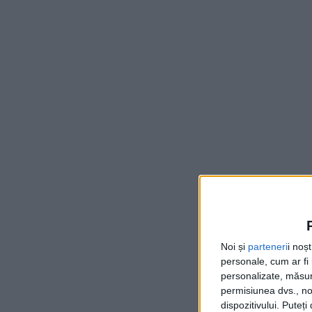
Noi și
parteneri
i noș
personale, cum ar fi i
personalizate, măsura
permisiunea dvs., noi
dispozitivului. Puteț