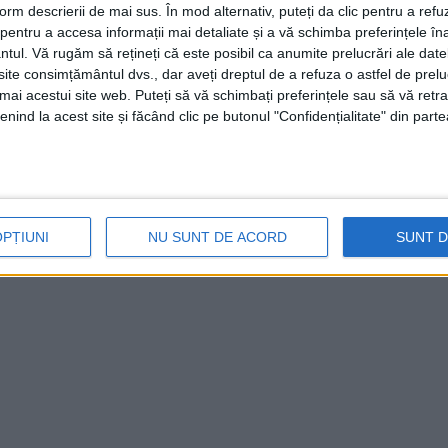
form descrierii de mai sus. În mod alternativ, puteți da clic pentru a refu
entru a accesa informații mai detaliate și a vă schimba preferințele în
ntul.
Vă rugăm să rețineți că este posibil ca anumite prelucrări ale date
te consimțământul dvs., dar aveți dreptul de a refuza o astfel de prelu
umai acestui site web. Puteți să vă schimbați preferințele sau să vă ret
nind la acest site și făcând clic pe butonul "Confidențialitate" din parte
OPȚIUNI
NU SUNT DE ACORD
SUNT 