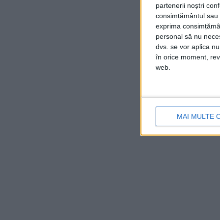
partenerii noștri con
consimțământul sau p
exprima consimțămâ
personal să nu necesi
dvs. se vor aplica n
în orice moment, reve
web.
MAI MULTE 