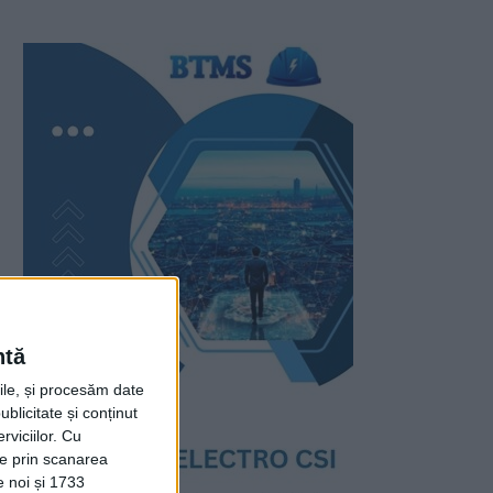
ntă
rile, și procesăm date
ublicitate și conținut
viciilor.
Cu
ție prin scanarea
e noi și 1733