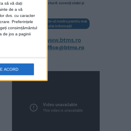
za să vă dați
ainte de a vă
lor dvs. cu caracter
crare. Preferințele
rageți consimțământul
a de jos a paginii
DE ACORD