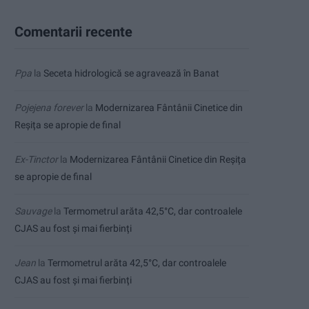
Comentarii recente
Ppa
la
Seceta hidrologică se agravează în Banat
Pojejena forever
la
Modernizarea Fântânii Cinetice din
Reșița se apropie de final
Ex-Tinctor
la
Modernizarea Fântânii Cinetice din Reșița
se apropie de final
Sauvage
la
Termometrul arăta 42,5°C, dar controalele
CJAS au fost și mai fierbinți
Jean
la
Termometrul arăta 42,5°C, dar controalele
CJAS au fost și mai fierbinți