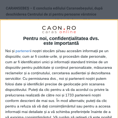
CARANSEBEȘ – E concluzia edilului Caransebeșului, după
deschiderea Centrului de zi pentru persoane vârstnice
Caransebeș, situat în cartierul Teiuș, în fosta vilă Popov!
Pentru noi, confidențialitatea dvs.
este importantă
Noi și
parteneri
i noștri stocăm și/sau accesăm informații pe un
dispozitiv, cum ar fi cookie-urile, și procesăm date personale,
cum ar fi identificatori unici și informații standard trimise de un
dispozitiv pentru publicitate și conținut personalizate, măsurarea
reclamelor și a conținutului, cercetarea audienței și dezvoltarea
serviciilor.
Cu permisiunea dvs., noi și partenerii noștri putem
folosi date și identificări precise de geolocație prin scanarea
dispozitivului. Puteți da clic pentru a vă da acordul cu privire la
prelucrarea realizată de către noi și 1733 partenerii noștri
conform descrierii de mai sus. În mod alternativ, puteți da clic
pentru a refuza să vă dați consimțământul sau pentru a accesa
informații mai detaliate și a vă schimba preferințele înainte de a
ŞTIRILE JUDEŢULUI CARAŞ-SEVERIN
vă exprima consimțământul.
Vă rugăm să rețineți că este posibil