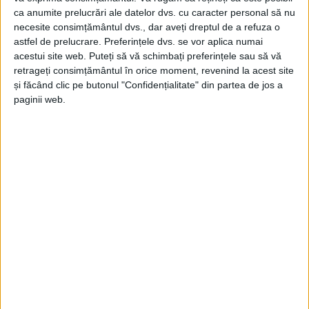
ca anumite prelucrări ale datelor dvs. cu caracter personal să nu
Vila Popov, gata să-și primească
necesite consimțământul dvs., dar aveți dreptul de a refuza o
seniorii
astfel de prelucrare. Preferințele dvs. se vor aplica numai
acestui site web. Puteți să vă schimbați preferințele sau să vă
27 MAI 2024, 01:44 PM
2 MINUTE DE CITIRE
retrageți consimțământul în orice moment, revenind la acest site
și făcând clic pe butonul "Confidențialitate" din partea de jos a
CARANSEBEȘ – Realizat cu ajutorul fondurilor europene,
paginii web.
Centrul de zi pentru persoane vârstnice Caransebeș (fosta vilă
Popov), va fi deschis miercuri, 29 mai, începând cu ora 12.
Imobilul a fost reabilitat în întregime, după ce mulți ani a fost
lăsat în paragină, găzduind diverse familii cu probleme sociale.
Situat în Parcul Teiuș, lângă amfiteatru, pe strada Corcana nr. 2,
Centrul de zi este administrat de Direcția de Asistență Socială
Caransebeș, care aparține municipalității!