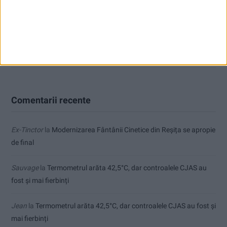
Ultimul bloc de locuințe sociale din Stavila, recepționat
ANUNŢ OPRIRE APĂ ÎN BOCȘA
Înainte au fost 44 și-acum au rămas… 50!
Comentarii recente
Ex-Tinctor
la
Modernizarea Fântânii Cinetice din Reșița se apropie
de final
Sauvage
la
Termometrul arăta 42,5°C, dar controalele CJAS au
fost și mai fierbinți
Jean
la
Termometrul arăta 42,5°C, dar controalele CJAS au fost și
mai fierbinți