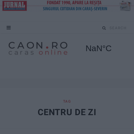
S
e
a
r
c
h
f
TAG
CENTRU DE ZI
o
r