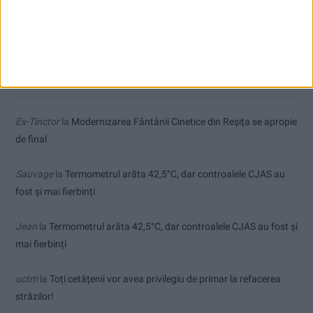
Dorinel Munteanu a adus un fundaș cu experiență internațională
Comentarii recente
Ex-Tinctor
la
Modernizarea Fântânii Cinetice din Reșița se apropie
de final
Sauvage
la
Termometrul arăta 42,5°C, dar controalele CJAS au
fost și mai fierbinți
Jean
la
Termometrul arăta 42,5°C, dar controalele CJAS au fost și
mai fierbinți
uctm
la
Toți cetățenii vor avea privilegiu de primar la refacerea
străzilor!