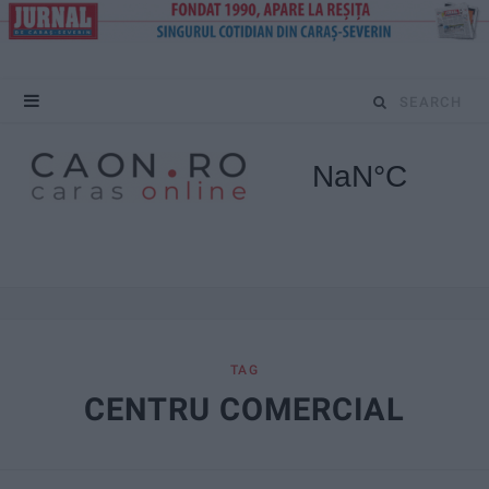
S
e
a
r
c
h
f
TAG
CENTRU COMERCIAL
o
r