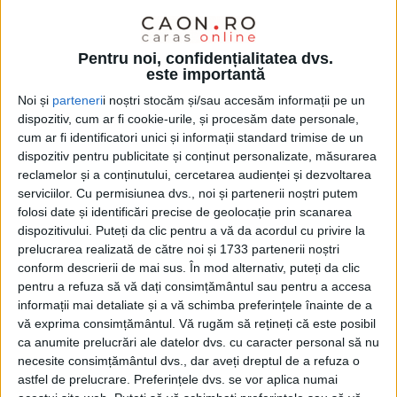
CARANSEBEȘ – Este isprava a trei tineri reșițeni care și-au
umplut cărucioarele de la un supermarket din Caransebeș,
Pentru noi, confidențialitatea dvs.
plecând fără să plătească. Au fost prinși și reținuți pentru 24 de
este importantă
ore, pentru furt!
Noi și
parteneri
i noștri stocăm și/sau accesăm informații pe un
dispozitiv, cum ar fi cookie-urile, și procesăm date personale,
cum ar fi identificatori unici și informații standard trimise de un
dispozitiv pentru publicitate și conținut personalizate, măsurarea
reclamelor și a conținutului, cercetarea audienței și dezvoltarea
serviciilor.
Cu permisiunea dvs., noi și partenerii noștri putem
folosi date și identificări precise de geolocație prin scanarea
dispozitivului. Puteți da clic pentru a vă da acordul cu privire la
prelucrarea realizată de către noi și 1733 partenerii noștri
conform descrierii de mai sus. În mod alternativ, puteți da clic
pentru a refuza să vă dați consimțământul sau pentru a accesa
informații mai detaliate și a vă schimba preferințele înainte de a
vă exprima consimțământul.
Vă rugăm să rețineți că este posibil
ca anumite prelucrări ale datelor dvs. cu caracter personal să nu
necesite consimțământul dvs., dar aveți dreptul de a refuza o
astfel de prelucrare. Preferințele dvs. se vor aplica numai