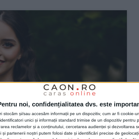
Pentru noi, confidențialitatea dvs. este importa
tri stocăm și/sau accesăm informații pe un dispozitiv, cum ar fi cookie-u
dentificatori unici și informații standard trimise de un dispozitiv pentru p
rea reclamelor și a conținutului, cercetarea audienței și dezvoltarea ser
 și partenerii noștri putem folosi date și identificări precise de geoloca