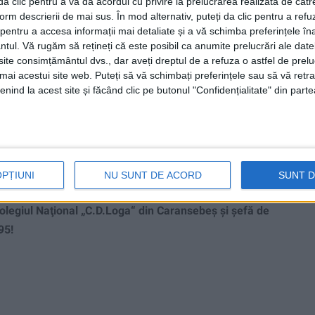
i da clic pentru a vă da acordul cu privire la prelucrarea realizată de cătr
form descrierii de mai sus. În mod alternativ, puteți da clic pentru a refu
entru a accesa informații mai detaliate și a vă schimba preferințele în
ntul.
Vă rugăm să rețineți că este posibil ca anumite prelucrări ale date
te consimțământul dvs., dar aveți dreptul de a refuza o astfel de prelu
umai acestui site web. Puteți să vă schimbați preferințele sau să vă ret
nind la acest site și făcând clic pe butonul "Confidențialitate" din parte
are medie din judeţ la
OPȚIUNI
NU SUNT DE ACORD
SUNT 
olegiul Naţional „C.D.Loga“ din Caransebeş și șefă de
95!