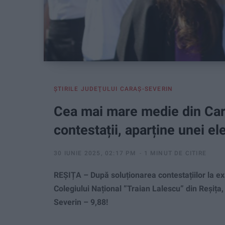
ŞTIRILE JUDEŢULUI CARAŞ-SEVERIN
Cea mai mare medie din Car
contestații, aparține unei el
30 IUNIE 2025, 02:17 PM
1 MINUT DE CITIRE
REȘIȚA – După soluționarea contestațiilor la ex
Colegiului Național ”Traian Lalescu” din Reșița
Severin – 9,88!