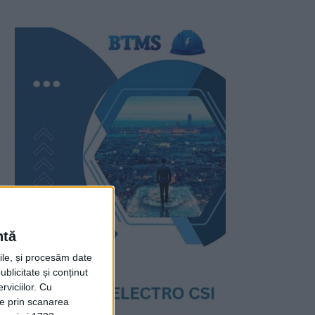
ntă
rile, și procesăm date
ublicitate și conținut
viciilor.
Cu
ție prin scanarea