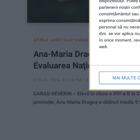
dispozitivului. Puteț
partenerii noștri con
consimțământul sau p
exprima consimțămâ
personal să nu necesi
dvs. se vor aplica n
în orice moment, reve
ŞTIRILE JUDEŢULUI CARAŞ-SEVERIN
web.
Ana-Maria Dragoș, cea mai m
Evaluarea Naţională
MAI MULTE 
3 IULIE 2024, 03:14 PM
3 MINUTE DE CITIRE
CARAŞ-SEVERIN – Elevă în clasa a VIII-a B la C
promoție, Ana-Maria Dragoș a obținut media 9,