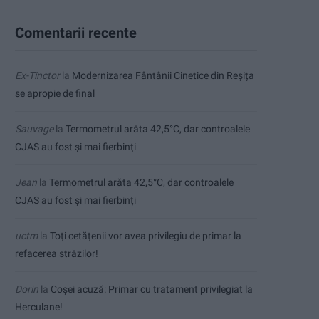
Comentarii recente
Ex-Tinctor
la
Modernizarea Fântânii Cinetice din Reșița
se apropie de final
Sauvage
la
Termometrul arăta 42,5°C, dar controalele
CJAS au fost și mai fierbinți
Jean
la
Termometrul arăta 42,5°C, dar controalele
CJAS au fost și mai fierbinți
uctm
la
Toți cetățenii vor avea privilegiu de primar la
refacerea străzilor!
Dorin
la
Coșei acuză: Primar cu tratament privilegiat la
Herculane!