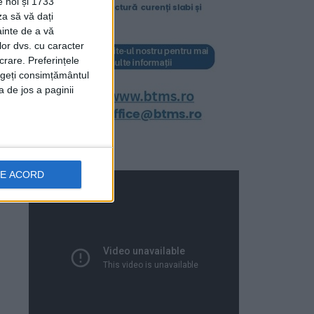
e noi și 1733
za să vă dați
ainte de a vă
lor dvs. cu caracter
crare. Preferințele
rageți consimțământul
a de jos a paginii
DE ACORD