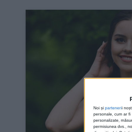
Noi și
parteneri
i noș
personale, cum ar fi i
personalizate, măsura
permisiunea dvs., noi