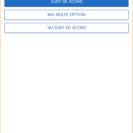
SUNT DE ACORD
MAI MULTE OPȚIUNI
NU SUNT DE ACORD
Înainte au fost 44 și-acum au rămas… 50!
2026-08-07