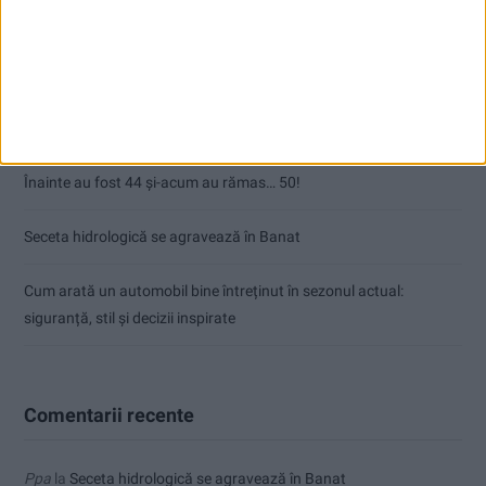
Articole recente
Ultimul bloc de locuințe sociale din Stavila, recepționat
ANUNŢ OPRIRE APĂ ÎN BOCȘA
Înainte au fost 44 și-acum au rămas… 50!
Seceta hidrologică se agravează în Banat
Cum arată un automobil bine întreținut în sezonul actual:
siguranță, stil și decizii inspirate
Comentarii recente
Ppa
la
Seceta hidrologică se agravează în Banat