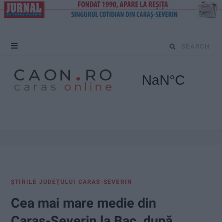
S
e
a
r
c
h
f
ŞTIRILE JUDEŢULUI CARAŞ-SEVERIN
o
Cea mai mare medie din
r
Caraș-Severin la Bac, după