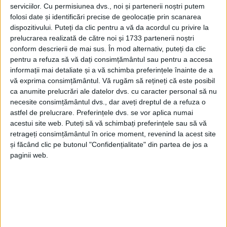
serviciilor.
Cu permisiunea dvs., noi și partenerii noștri putem
folosi date și identificări precise de geolocație prin scanarea
dispozitivului. Puteți da clic pentru a vă da acordul cu privire la
prelucrarea realizată de către noi și 1733 partenerii noștri
conform descrierii de mai sus. În mod alternativ, puteți da clic
pentru a refuza să vă dați consimțământul sau pentru a accesa
informații mai detaliate și a vă schimba preferințele înainte de a
vă exprima consimțământul.
Vă rugăm să rețineți că este posibil
ca anumite prelucrări ale datelor dvs. cu caracter personal să nu
necesite consimțământul dvs., dar aveți dreptul de a refuza o
astfel de prelucrare. Preferințele dvs. se vor aplica numai
acestui site web. Puteți să vă schimbați preferințele sau să vă
retrageți consimțământul în orice moment, revenind la acest site
și făcând clic pe butonul "Confidențialitate" din partea de jos a
paginii web.
„Dacă după primele rezultate elevul cu cea mai
mare medie era de la
Colegiul Național C.D. Loga
Caransebeș
, cu 9,86, după contestații,
Sonia Biliana
Brăila
, de la profilul Mate-Info, a urcat la 9,88. Este o