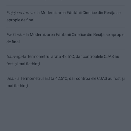
Pojejena forever
la
Modernizarea Fântânii Cinetice din Reșița se
apropie de final
Ex-Tinctor
la
Modernizarea Fântânii Cinetice din Reșița se apropie
de final
Sauvage
la
Termometrul arăta 42,5°C, dar controalele CJAS au
fost și mai fierbinți
Jean
la
Termometrul arăta 42,5°C, dar controalele CJAS au fost și
mai fierbinți