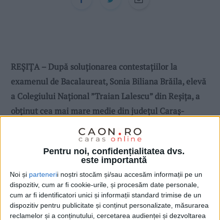
REȘIȚA – După soluționarea contestațiilor la
examenul de Bacalaureat, Sonia Biliana Brăila, elevă
a Colegiului Național ”Traian Lalescu” din Reșița, a
obținut cea mai mare medie din județul Caraș-
Severin – 9,88!
Pentru noi, confidențialitatea dvs.
este importantă
Noi și
parteneri
i noștri stocăm și/sau accesăm informații pe un
dispozitiv, cum ar fi cookie-urile, și procesăm date personale,
cum ar fi identificatori unici și informații standard trimise de un
dispozitiv pentru publicitate și conținut personalizate, măsurarea
reclamelor și a conținutului, cercetarea audienței și dezvoltarea