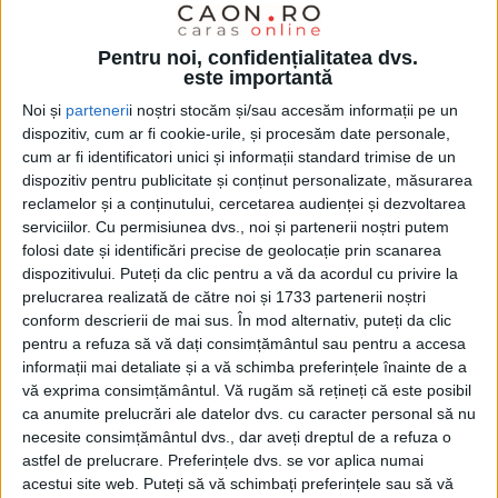
INELEȚ – Satul în care preotul vine o dată la câteva săptămâni,
Pentru noi, confidențialitatea dvs.
poştaşul niciodată, Ineleţ, rămâne acel colţ de paradis al
este importantă
Banatului Montan. Pe tot traseul până în sat, localnicii au
Noi și
parteneri
i noștri stocăm și/sau accesăm informații pe un
montat pentru turişti mai multe indicatoare cu conţinut religios!
dispozitiv, cum ar fi cookie-urile, și procesăm date personale,
cum ar fi identificatori unici și informații standard trimise de un
dispozitiv pentru publicitate și conținut personalizate, măsurarea
reclamelor și a conținutului, cercetarea audienței și dezvoltarea
serviciilor.
Cu permisiunea dvs., noi și partenerii noștri putem
folosi date și identificări precise de geolocație prin scanarea
dispozitivului. Puteți da clic pentru a vă da acordul cu privire la
prelucrarea realizată de către noi și 1733 partenerii noștri
conform descrierii de mai sus. În mod alternativ, puteți da clic
pentru a refuza să vă dați consimțământul sau pentru a accesa
informații mai detaliate și a vă schimba preferințele înainte de a
vă exprima consimțământul.
Vă rugăm să rețineți că este posibil
ca anumite prelucrări ale datelor dvs. cu caracter personal să nu
necesite consimțământul dvs., dar aveți dreptul de a refuza o
astfel de prelucrare. Preferințele dvs. se vor aplica numai
acestui site web. Puteți să vă schimbați preferințele sau să vă