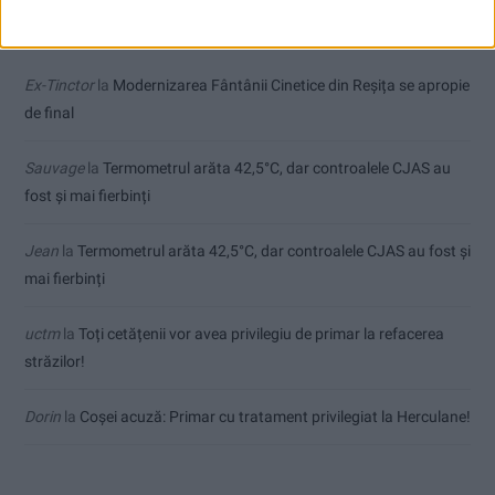
Comentarii recente
Ex-Tinctor
la
Modernizarea Fântânii Cinetice din Reșița se apropie
de final
Sauvage
la
Termometrul arăta 42,5°C, dar controalele CJAS au
fost și mai fierbinți
Jean
la
Termometrul arăta 42,5°C, dar controalele CJAS au fost și
mai fierbinți
uctm
la
Toți cetățenii vor avea privilegiu de primar la refacerea
străzilor!
Dorin
la
Coșei acuză: Primar cu tratament privilegiat la Herculane!