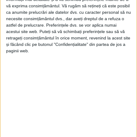
vă exprima consimțământul.
Vă rugăm să rețineți că este posibil
ca anumite prelucrări ale datelor dvs. cu caracter personal să nu
necesite consimțământul dvs., dar aveți dreptul de a refuza o
astfel de prelucrare. Preferințele dvs. se vor aplica numai
acestui site web. Puteți să vă schimbați preferințele sau să vă
retrageți consimțământul în orice moment, revenind la acest site
și făcând clic pe butonul "Confidențialitate" din partea de jos a
paginii web.
ŞTIRILE JUDEŢULUI CARAŞ-SEVERIN
Free Ocico la Centrul de Tineret
Mansarda
12 MAI 2024, 09:20 AM
2 MINUTE DE CITIRE
REŞIŢA – Şi în acest an, voluntarii Centrului de Tineret
Mansarda vor organiza Free Ocico, un eveniment social ce face
parte din programul Săptămânii Naționale a Voluntariatului
2024!