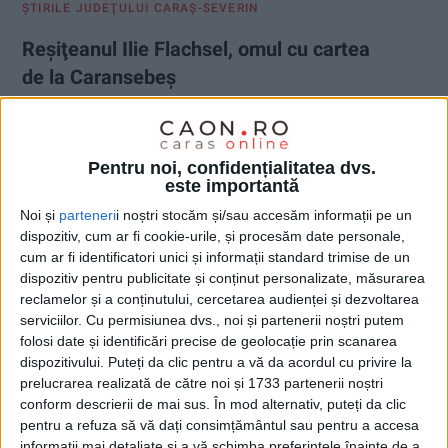
ŞTIRILE JUDEŢULUI CARAŞ-SEVERIN
Reşiţeanul Ilie Flachsel, omul cu cartea
de la Caransebeş
5 AUGUST 2024, 11:53 AM
4 MINUTE DE CITIRE
CARANSEBEȘ – Poate unii caransebeşeni nici nu-l mai observă,
Pentru noi, confidențialitatea dvs.
într-atât s-au obişnuit cu el în locul acela dintre Biserica
este importantă
romano-catolică şi Primăria municipiului. Aproape că face
Noi și
parteneri
i noștri stocăm și/sau accesăm informații pe un
parte din peisaj. E discret, la fel de discret ca şi cărţile lui. Îl
dispozitiv, cum ar fi cookie-urile, și procesăm date personale,
cheamă Ilie Flachsel, are 57 de ani şi e din Reşiţa, dar aproape
cum ar fi identificatori unici și informații standard trimise de un
în fiecare dimineaţă e caransebeşean!
dispozitiv pentru publicitate și conținut personalizate, măsurarea
reclamelor și a conținutului, cercetarea audienței și dezvoltarea
serviciilor.
Cu permisiunea dvs., noi și partenerii noștri putem
folosi date și identificări precise de geolocație prin scanarea
dispozitivului. Puteți da clic pentru a vă da acordul cu privire la
prelucrarea realizată de către noi și 1733 partenerii noștri
conform descrierii de mai sus. În mod alternativ, puteți da clic
pentru a refuza să vă dați consimțământul sau pentru a accesa
informații mai detaliate și a vă schimba preferințele înainte de a