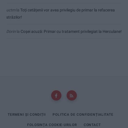
uctm
la
Toți cetățenii vor avea privilegiu de primar la refacerea
străzilor!
Dorin
la
Coșei acuză: Primar cu tratament privilegiat la Herculane!
TERMENI ȘI CONDIȚII
POLITICA DE CONFIDENȚIALITATE
FOLOSINȚA COOKIE-URILOR
CONTACT