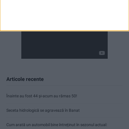
Articole recente
Înainte au fost 44 și-acum au rămas 50!
Seceta hidrologică se agravează în Banat
Cum arată un automobil bine întreținut în sezonul actual: