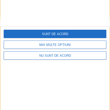
ŞTIRILE JUDEŢULUI CARAŞ-SEVERIN
SUNT DE ACORD
Cărțile Laviniei Călina au prins glas
MAI MULTE OPȚIUNI
11 MARTIE 2023, 02:41 PM
1 MINUT DE CITIRE
NU SUNT DE ACORD
CARANSEBEȘ – După formatul clasic al cărților sale, scriitoarea
Lavinia Călina a trecut și la varianta pentru ascultători, variantă
considerată de tot mai mulți un prilej de relaxare!