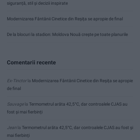
siguranță, stil și decizii inspirate
Modernizarea Fântânii Cinetice din Reșița se apropie de final
De la blocuri la stadion: Moldova Nouă crește pe toate planurile
Comentarii recente
Ex-Tinctor
la
Modernizarea Fântânii Cinetice din Reșița se apropie
de final
Sauvage
la
Termometrul arăta 42,5°C, dar controalele CJAS au
fost și mai fierbinți
Jean
la
Termometrul arăta 42,5°C, dar controalele CJAS au fost și
mai fierbinți