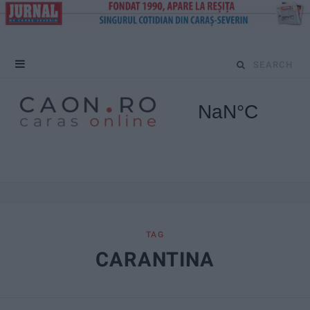
S
e
a
r
c
h
f
TAG
CARANTINA
o
r