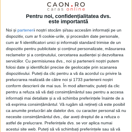
REȘIȚA – Asta în cazul în care numărul celor infectați cu Covid-
Pentru noi, confidențialitatea dvs.
19 va deveni o mare problemă, este de părere medicul reșițean!
este importantă
Noi și
parteneri
i noștri stocăm și/sau accesăm informații pe un
dispozitiv, cum ar fi cookie-urile, și procesăm date personale,
cum ar fi identificatori unici și informații standard trimise de un
dispozitiv pentru publicitate și conținut personalizate, măsurarea
reclamelor și a conținutului, cercetarea audienței și dezvoltarea
serviciilor.
Cu permisiunea dvs., noi și partenerii noștri putem
folosi date și identificări precise de geolocație prin scanarea
dispozitivului. Puteți da clic pentru a vă da acordul cu privire la
prelucrarea realizată de către noi și 1733 partenerii noștri
conform descrierii de mai sus. În mod alternativ, puteți da clic
pentru a refuza să vă dați consimțământul sau pentru a accesa
informații mai detaliate și a vă schimba preferințele înainte de a
vă exprima consimțământul.
Vă rugăm să rețineți că este posibil
ca anumite prelucrări ale datelor dvs. cu caracter personal să nu
necesite consimțământul dvs., dar aveți dreptul de a refuza o
ŞTIRILE JUDEŢULUI CARAŞ-SEVERIN
astfel de prelucrare. Preferințele dvs. se vor aplica numai
acestui site web. Puteți să vă schimbați preferințele sau să vă