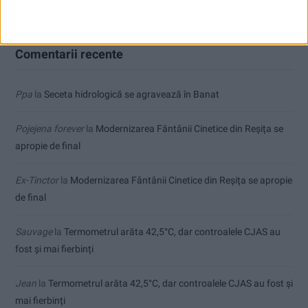
Comentarii recente
Ppa
la
Seceta hidrologică se agravează în Banat
Pojejena forever
la
Modernizarea Fântânii Cinetice din Reșița se
apropie de final
Ex-Tinctor
la
Modernizarea Fântânii Cinetice din Reșița se apropie
de final
Sauvage
la
Termometrul arăta 42,5°C, dar controalele CJAS au
fost și mai fierbinți
Jean
la
Termometrul arăta 42,5°C, dar controalele CJAS au fost și
mai fierbinți