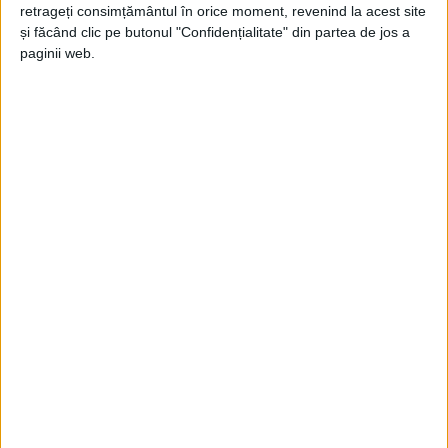
De azi, cei care vin din Italia şi Franţa
retrageți consimțământul în orice moment, revenind la acest site
nu mai sunt izolaţi
și făcând clic pe butonul "Confidențialitate" din partea de jos a
paginii web.
23 IUNIE 2020, 12:38 PM
1 MINUT DE CITIRE
ROMÂNIA – Persoanele care se întorc în țară din Italia și Franța
nu vor mai intra în carantină ori izolare!