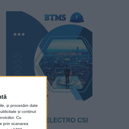
ntă
rile, și procesăm date
ublicitate și conținut
viciilor.
Cu
ție prin scanarea