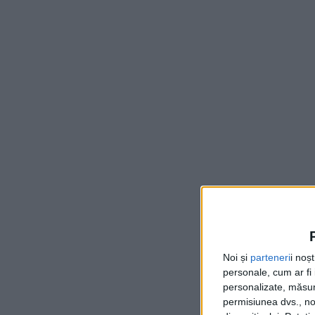
Noi și
parteneri
i noș
personale, cum ar fi i
personalizate, măsura
permisiunea dvs., noi