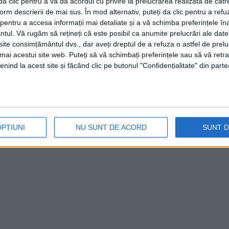
i da clic pentru a vă da acordul cu privire la prelucrarea realizată de cătr
form descrierii de mai sus. În mod alternativ, puteți da clic pentru a refu
entru a accesa informații mai detaliate și a vă schimba preferințele în
ntul.
Vă rugăm să rețineți că este posibil ca anumite prelucrări ale date
te consimțământul dvs., dar aveți dreptul de a refuza o astfel de prelu
umai acestui site web. Puteți să vă schimbați preferințele sau să vă ret
nind la acest site și făcând clic pe butonul "Confidențialitate" din parte
OPȚIUNI
NU SUNT DE ACORD
SUNT 