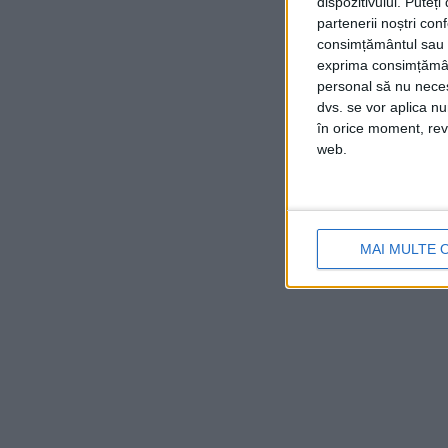
dispozitivului. Puteț
partenerii noștri con
consimțământul sau p
exprima consimțămâ
personal să nu necesi
dvs. se vor aplica n
în orice moment, reve
web.
MAI MULTE 