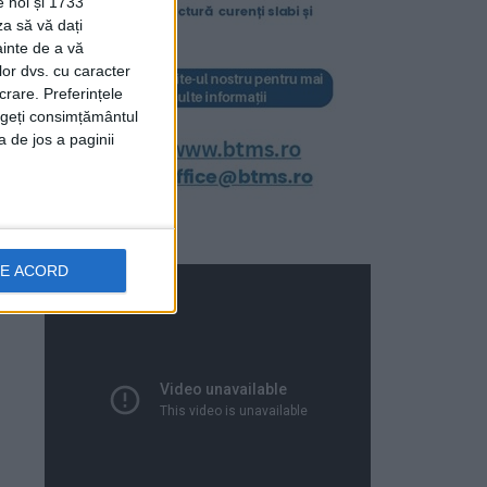
e noi și 1733
za să vă dați
ainte de a vă
lor dvs. cu caracter
crare. Preferințele
rageți consimțământul
a de jos a paginii
DE ACORD