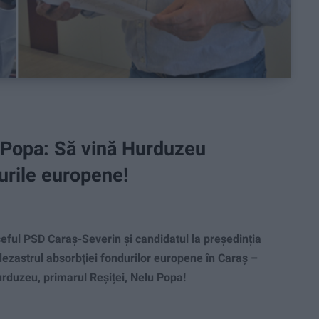
 Popa: Să vină Hurduzeu
urile europene!
ful PSD Caraș-Severin și candidatul la președinția
ezastrul absorbţiei fondurilor europene în Caraş –
 Hurduzeu, primarul Reșiței, Nelu Popa!