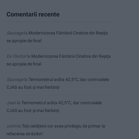
Comentarii recente
Sauvage
la
Modernizarea Fântânii Cinetice din Reșița
se apropie de final
Ex-Tinctor
la
Modernizarea Fântânii Cinetice din Reșița
se apropie de final
Sauvage
la
Termometrul arăta 42,5°C, dar controalele
CJAS au fost și mai fierbinți
Jean
la
Termometrul arăta 42,5°C, dar controalele
CJAS au fost și mai fierbinți
uctm
la
Toți cetățenii vor avea privilegiu de primar la
refacerea străzilor!