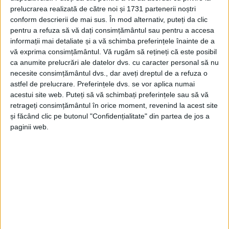
prelucrarea realizată de către noi și 1731 partenerii noștri
14 NOIEMBRIE 2023, 09:14 AM
1 MINUT DE CITIRE
conform descrierii de mai sus. În mod alternativ, puteți da clic
REȘIȚA – Bogdan Walter Kostner și Andreea Dumitru, de la
pentru a refuza să vă dați consimțământul sau pentru a accesa
informații mai detaliate și a vă schimba preferințele înainte de a
Mystic Reșița, au devenit, pentru a doua oară la rând,
vă exprima consimțământul.
Vă rugăm să rețineți că este posibil
vicecampioni mondiali la dans sportiv, la Campionatul Mondial
ca anumite prelucrări ale datelor dvs. cu caracter personal să nu
WDSF tineret latino, desfășurat la finalul săptămânii trecute în
necesite consimțământul dvs., dar aveți dreptul de a refuza o
Armenia!
astfel de prelucrare. Preferințele dvs. se vor aplica numai
acestui site web. Puteți să vă schimbați preferințele sau să vă
retrageți consimțământul în orice moment, revenind la acest site
și făcând clic pe butonul "Confidențialitate" din partea de jos a
paginii web.
Arhive
A
r
h
i
v