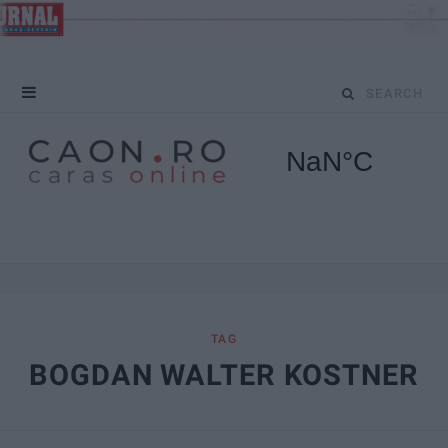
S
e
a
r
c
h
f
TAG
BOGDAN WALTER KOSTNER
o
r