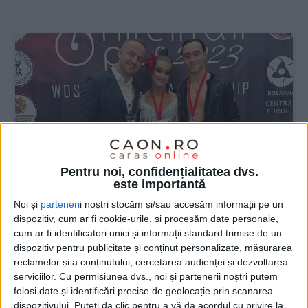
:
Pentru noi, confidențialitatea dvs.
este importantă
Noi și
parteneri
i noștri stocăm și/sau accesăm informații pe un
dispozitiv, cum ar fi cookie-urile, și procesăm date personale,
SPORT
cum ar fi identificatori unici și informații standard trimise de un
dispozitiv pentru publicitate și conținut personalizate, măsurarea
Bogdan Walter Kostner și Andreea
reclamelor și a conținutului, cercetarea audienței și dezvoltarea
Dumitru, vicecampioni mondiali pentru
serviciilor.
Cu permisiunea dvs., noi și partenerii noștri putem
al doilea an la rând
folosi date și identificări precise de geolocație prin scanarea
dispozitivului. Puteți da clic pentru a vă da acordul cu privire la